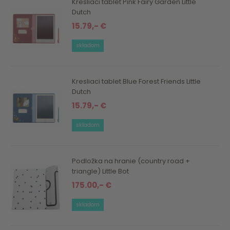
Kresliaci tablet Pink Fairy Garden Little
Dutch
15.79,- €
skladom
Kresliaci tablet Blue Forest Friends Little
Dutch
15.79,- €
skladom
Podložka na hranie (country road +
triangle) Little Bot
175.00,- €
skladom