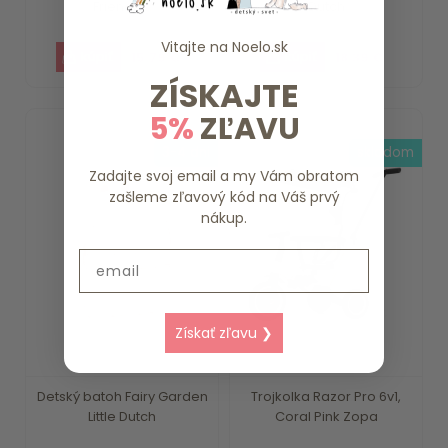
Friends ...
Dutch
Vitajte na
Noelo.sk
15.79 €
18.39 €
ZÍSKAJTE
5%
ZĽAVU
3-4 dni
skladom
Zadajte svoj email a my Vám obratom
zašleme zľavový kód na Váš prvý
nákup.
Email
Získať zľavu ❯
Detský batoh Fairy Garden
Trojkolka Razor Pro 6v1,
Little Dutch
Coral Pink Zopa