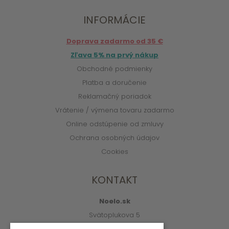
INFORMÁCIE
Doprava zadarmo od 35 €
Zľava 5% na prvý nákup
Obchodné podmienky
Platba a doručenie
Reklamačný poriadok
Vrátenie / výmena tovaru zadarmo
Online odstúpenie od zmluvy
Ochrana osobných údajov
Cookies
KONTAKT
Noelo.sk
Svätoplukova 5
010 01 Žilina