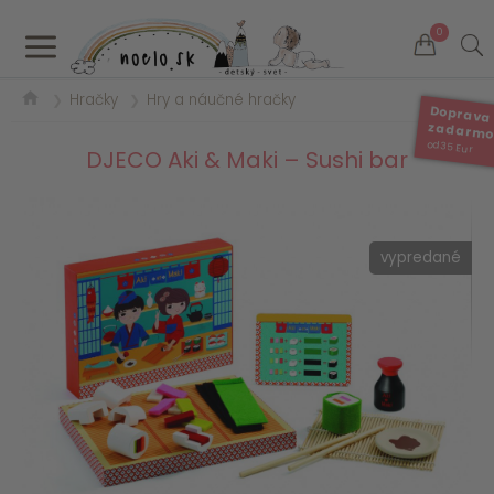
a
0
Hračky
Hry a náučné hračky
❯
❯
Doprava
zadarm
od 35 Eur
DJECO Aki & Maki – Sushi bar
vypredané