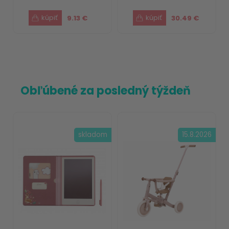
9.13 €
30.49 €
Obľúbené za posledný týždeň
skladom
15.8.2026