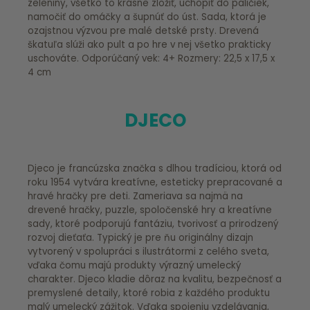
zeleniny, všetko to krásne zložiť, uchopiť do paličiek,
namočiť do omáčky a šupnúť do úst. Sada, ktorá je
ozajstnou výzvou pre malé detské prsty. Drevená
škatuľa slúži ako pult a po hre v nej všetko prakticky
uschováte. Odporúčaný vek: 4+ Rozmery: 22,5 x 17,5 x
4 cm
DJECO
Djeco je francúzska značka s dlhou tradíciou, ktorá od
roku 1954 vytvára kreatívne, esteticky prepracované a
hravé hračky pre deti. Zameriava sa najmä na
drevené hračky, puzzle, spoločenské hry a kreatívne
sady, ktoré podporujú fantáziu, tvorivosť a prirodzený
rozvoj dieťaťa. Typický je pre ňu originálny dizajn
vytvorený v spolupráci s ilustrátormi z celého sveta,
vďaka čomu majú produkty výrazný umelecký
charakter. Djeco kladie dôraz na kvalitu, bezpečnosť a
premyslené detaily, ktoré robia z každého produktu
malý umelecký zážitok. Vďaka spojeniu vzdelávania,