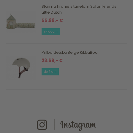
Stan na hranie s tunelom Safari Friends
Little Dutch
55.99,- €
skladom
Prilba detská Beige KikkaBoo
23.69,- €
do 7 dní