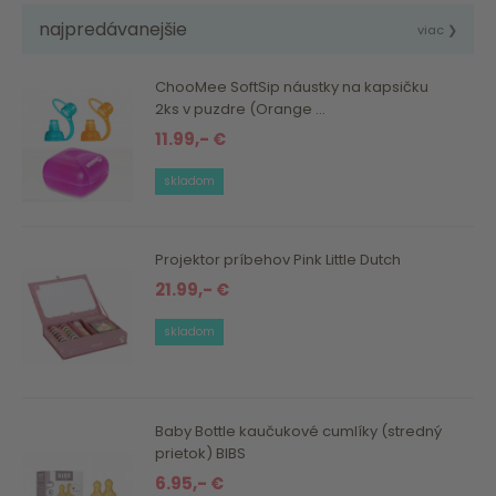
najpredávanejšie
viac ❯
ChooMee SoftSip náustky na kapsičku
2ks v puzdre (Orange ...
11.99,- €
skladom
Projektor príbehov Pink Little Dutch
21.99,- €
skladom
Baby Bottle kaučukové cumlíky (stredný
prietok) BIBS
6.95,- €