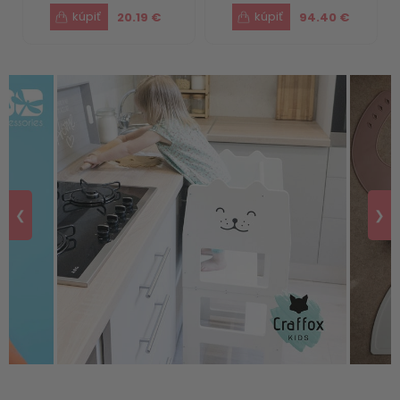
20.19 €
94.40 €
❮
❯