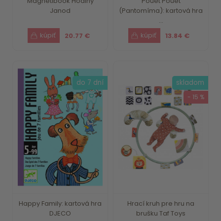
Magnetibook Hodiny
Pouet Pouet
Janod
(Pantomíma): kartová hra
...
20.77 €
13.84 €
do 7 dní
skladom
- 15 %
Happy Family: kartová hra
Hrací kruh pre hru na
DJECO
brušku Taf Toys