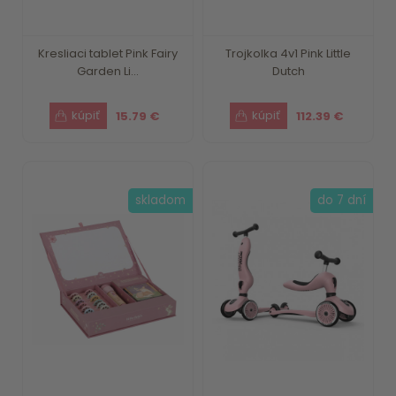
Kresliaci tablet Pink Fairy
Trojkolka 4v1 Pink Little
Garden Li...
Dutch
15.79 €
112.39 €
skladom
do 7 dní