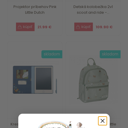
Projektor príbehov Pink
Detská kolobežka 2v1
Little Dutch
scoot and ride -...
21.99 €
109.90 €
skladom
skladom
Kresliaci tablet Blue Forest
Detský batoh Farma Little