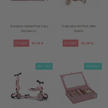
Kresliaci tablet Pink Fairy
Trojkolka 4v1 Pink Little
Garden Li...
Dutch
15.79 €
112.39 €
do 7 dní
skladom