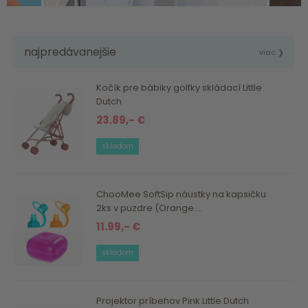
najpredávanejšie
viac ❯
Kočík pre bábiky golfky skládací Little
Dutch
23.89,- €
skladom
ChooMee SoftSip náustky na kapsičku
2ks v puzdre (Orange ...
11.99,- €
skladom
Projektor príbehov Pink Little Dutch