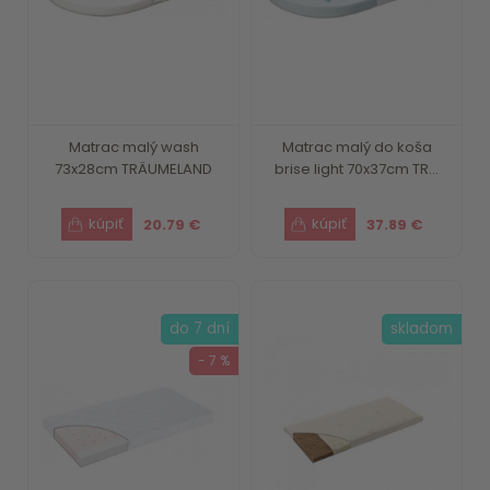
Matrac malý wash
Matrac malý do koša
73x28cm TRÄUMELAND
brise light 70x37cm TR...
20.79 €
37.89 €
do 7 dní
skladom
- 7 %