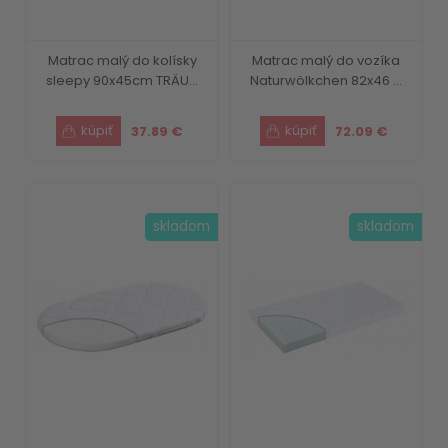
Matrac malý do kolísky
Matrac malý do vozíka
sleepy 90x45cm TRÄU...
Naturwölkchen 82x46 ...
37.89 €
72.09 €
skladom
skladom