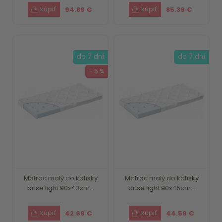
94.89 €
85.39 €
do 7 dní
do 7 dní
- 5 %
Matrac malý do kolísky
Matrac malý do kolísky
brise light 90x40cm...
brise light 90x45cm...
42.69 €
44.59 €