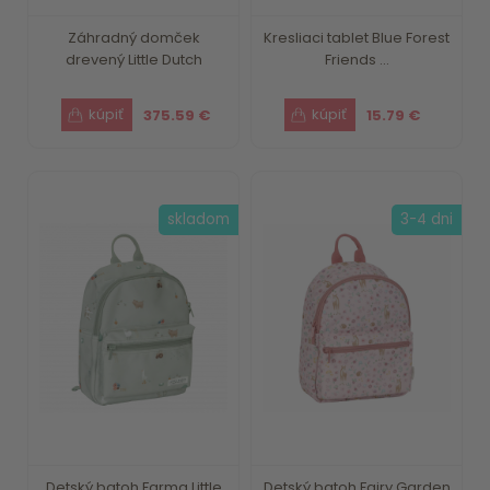
Záhradný domček
Kresliaci tablet Blue Forest
drevený Little Dutch
Friends ...
375.59 €
15.79 €
skladom
3-4 dni
Detský batoh Farma Little
Detský batoh Fairy Garden