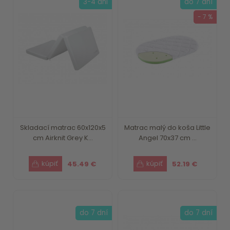
3-4 dni
do 7 dní
- 7 %
Skladací matrac 60x120x5
Matrac malý do koša Little
cm Airknit Grey K...
Angel 70x37 cm ...
45.49 €
52.19 €
do 7 dní
do 7 dní