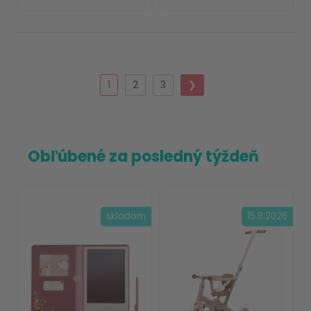
1
2
3
❯
Obľúbené za posledný týždeň
skladom
15.8.2026