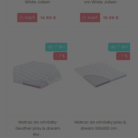
White Jollein
cm White Jollein
14.59 €
10.99 €
do 7 dní
do 7 dní
- 7 %
- 7 %
Matrac do ohrádky
Matrac do ohrádky play &
Geuther play & dream
dream 100x100 cm ...
6hr...