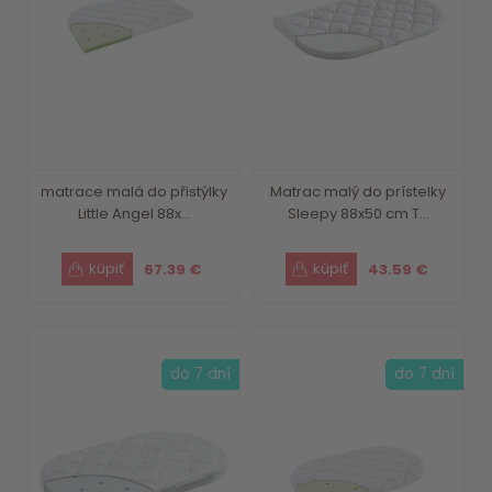
matrace malá do přistýlky
Matrac malý do prístelky
Little Angel 88x...
Sleepy 88x50 cm T...
67.39 €
43.59 €
do 7 dní
do 7 dní