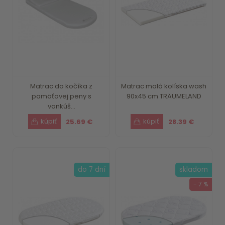
Matrac do kočíka z
Matrac malá kolíska wash
pamäťovej peny s
90x45 cm TRÄUMELAND
vankúš...
25.69 €
28.39 €
do 7 dní
skladom
- 7 %