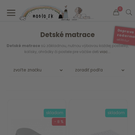
a
0
Doprava
Detské matrace
zadarm
od 35 Eur
Detské matrace
sú základnou, nutnou výbavou každej postieľky,
kolísky, ohrádky či postele pre väčšie deti.
viac...
skladom
skladom
- 8 %