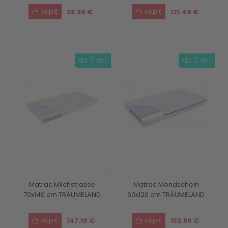
28.39 €
121.49 €
do 7 dní
do 7 dní
Matrac Milchstrasse
Matrac Mondschein
70x140 cm TRÄUMELAND
60x120 cm TRÄUMELAND
147.19 €
132.89 €