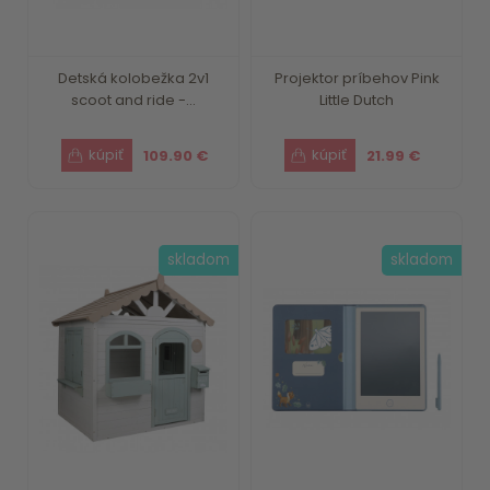
Detská kolobežka 2v1
Projektor príbehov Pink
scoot and ride -...
Little Dutch
109.90 €
21.99 €
skladom
skladom