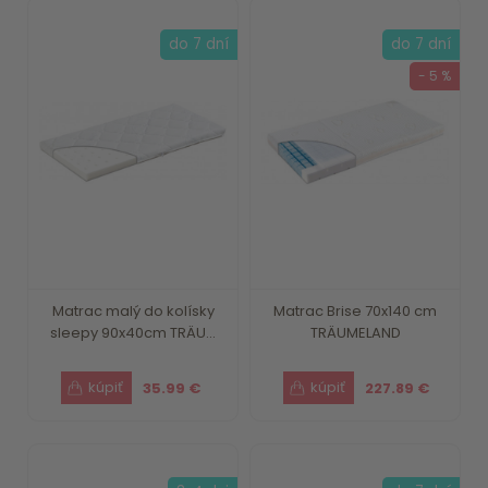
do 7 dní
do 7 dní
- 5 %
Matrac malý do kolísky
Matrac Brise 70x140 cm
sleepy 90x40cm TRÄU...
TRÄUMELAND
35.99 €
227.89 €