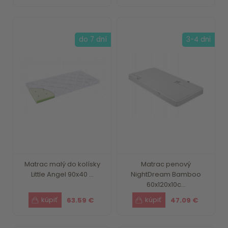
do 7 dní
3-4 dni
Matrac malý do kolísky
Matrac penový
Little Angel 90x40 ...
NightDream Bamboo
60x120x10c...
63.59 €
47.09 €