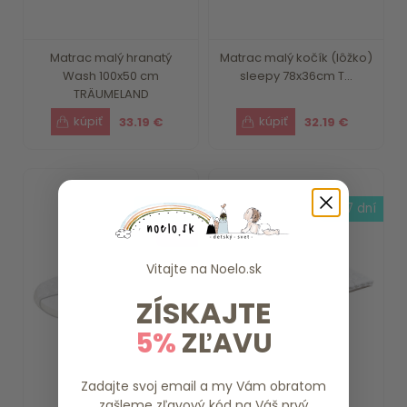
Matrac malý hranatý
Matrac malý kočík (lôžko)
Wash 100x50 cm
sleepy 78x36cm T...
TRÄUMELAND
33.19 €
32.19 €
do 7 dní
do 7 dní
- 8 %
Vitajte na
Noelo.sk
ZÍSKAJTE
5%
ZĽAVU
Zadajte svoj email a my Vám obratom
zašleme zľavový kód na Váš prvý