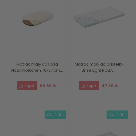
Matrac malý do koša
Matrac malý do prístelky
Naturwölkchen 70x37 cm...
Brise Light ROBA ...
66.39 €
47.39 €
do 7 dní
do 7 dní