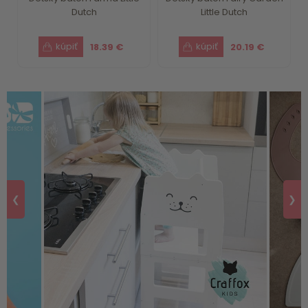
Dutch
Little Dutch
18.39 €
20.19 €
❮
❯