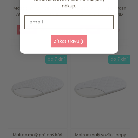
nákup.
Matrac malý kočík wash
Matrac malý kolíska wash
78x36cm TRÄUMELAND
90x40cm TRÄUMELAND
Email
21.79 €
25.59 €
Získať zľavu ❯
do 7 dní
do 7 dní
Matrac malý prútený kôš
Matrac malý vozík sleepy