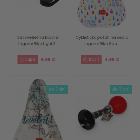
Set svetiel na bicykel
Cyklistický poťah na sedlo
Legami Bike Light S...
Legami Bike Sea...
6.95 €
4.95 €
do 7 dní
do 7 dní