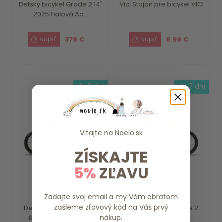
Detský bicykel Grade 2 14"
Vici Stojan pre bicykel VICI
2025 Fialová Ac...
379 €
9.99 €
do 7 dní
do 7 dní
Vitajte na
Noelo.sk
ZÍSKAJTE
5%
ZĽAVU
Zadajte svoj email a my Vám obratom
zašleme zľavový kód na Váš prvý
Detský bicykel Grade 2
Detský bicykel Grade 2
nákup.
Belt 14" 2025 Zelen...
Belt 14" 2025 Červe...