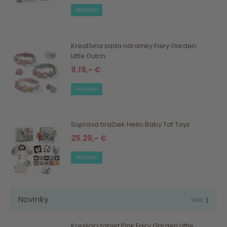
skladom
Kreatívna sada náramky Fairy Garden
Little Dutch
9.19,- €
skladom
Súprava hračiek Hello Baby Taf Toys
25.29,- €
skladom
Novinky
viac ❯
Kresliaci tablet Pink Fairy Garden Little