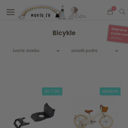
a
0
Doprava
Bicykle
zadarm
od 35 Eur
do 7 dní
skladom