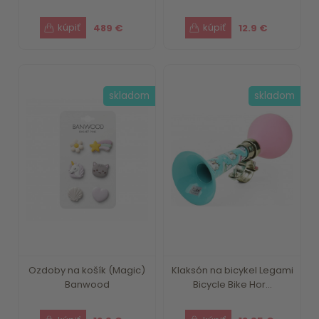
489 €
12.9 €
skladom
skladom
Ozdoby na košík (Magic)
Klaksón na bicykel Legami
Banwood
Bicycle Bike Hor...