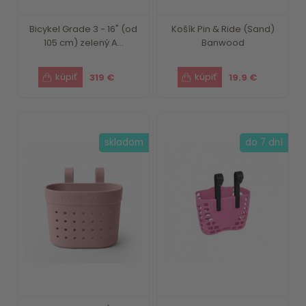
Bicykel Grade 3 - 16" (od
Košík Pin & Ride (Sand)
105 cm) zelený A...
Banwood
319 €
19.9 €
skladom
do 7 dní