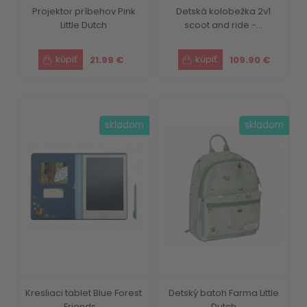
Projektor príbehov Pink
Detská kolobežka 2v1
Little Dutch
scoot and ride -...
21.99 €
109.90 €
skladom
skladom
Kresliaci tablet Blue Forest
Detský batoh Farma Little
Friends ...
Dutch