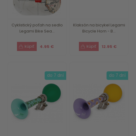
Cyklistický poťah na sedlo
Klaksón na bicykel Legami
Legami Bike Sea...
Bicycle Horn - B...
4.95 €
12.95 €
do 7 dní
do 7 dní