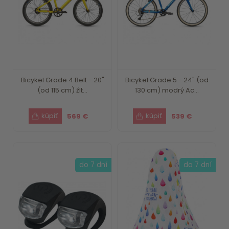
Bicykel Grade 4 Belt - 20"
Bicykel Grade 5 - 24" (od
(od 115 cm) žlt...
130 cm) modrý Ac...
569 €
539 €
do 7 dní
do 7 dní