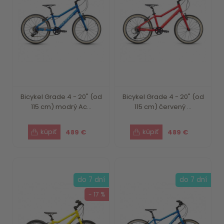
Bicykel Grade 4 - 20" (od
Bicykel Grade 4 - 20" (od
115 cm) modrý Ac...
115 cm) červený ...
489 €
489 €
do 7 dní
do 7 dní
- 17 %