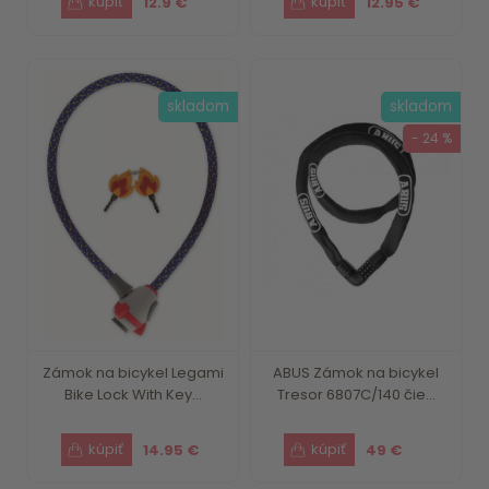
12.9 €
12.95 €
skladom
skladom
- 24 %
Zámok na bicykel Legami
ABUS Zámok na bicykel
Bike Lock With Key...
Tresor 6807C/140 čie...
14.95 €
49 €