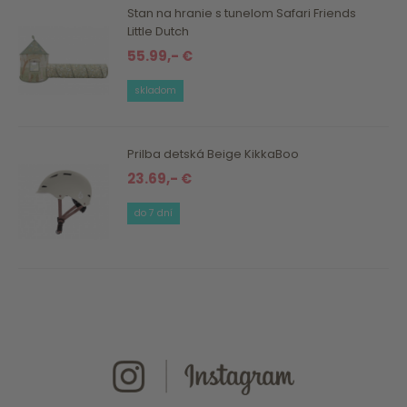
Stan na hranie s tunelom Safari Friends
Little Dutch
55.99,- €
skladom
Prilba detská Beige KikkaBoo
23.69,- €
do 7 dní