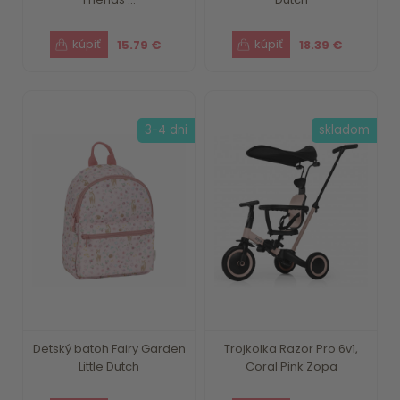
15.79 €
18.39 €
3-4 dni
skladom
Detský batoh Fairy Garden
Trojkolka Razor Pro 6v1,
Little Dutch
Coral Pink Zopa