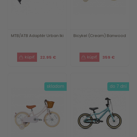
MTB/ATB Adaptér Urban Iki
Bicykel (Cream) Banwood
22.95 €
359 €
skladom
do 7 dní