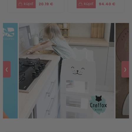
20.19 €
94.40 €
❮
❯