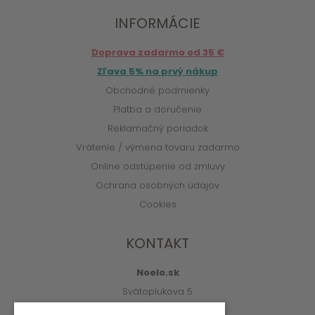
INFORMÁCIE
Doprava zadarmo od 35 €
Zľava 5% na prvý nákup
Obchodné podmienky
Platba a doručenie
Reklamačný poriadok
Vrátenie / výmena tovaru zadarmo
Online odstúpenie od zmluvy
Ochrana osobných údajov
Cookies
KONTAKT
Noelo.sk
Svätoplukova 5
010 01 Žilina