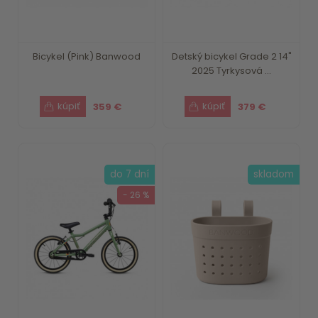
Bicykel (Pink) Banwood
Detský bicykel Grade 2 14"
2025 Tyrkysová ...
359 €
379 €
do 7 dní
skladom
- 26 %