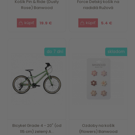
Košík Pin & Ride (Dusty
Force Detský košík na
Rose) Banwood
riadidlá Ružová
19.9 €
5.4 €
do 7 dní
skladom
Bicykel Grade 4 - 20" (od
Ozdoby na košík
115 cm) zelený A...
(Flowers) Banwood