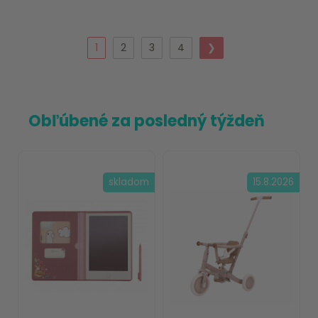
1
2
3
4
❯
Obľúbené za posledný týždeň
skladom
15.8.2026