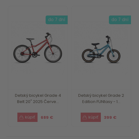
do 7 dní
do 7 dní
Detský bicykel Grade 4
Detský bicykel Grade 2
Belt 20" 2025 Červe...
Edition FUNtasy - 1...
689 €
399 €