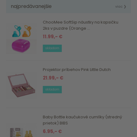
najpredávanejšie
viac ❯
ChooMee SoftSip náustky na kapsičku
2ks v puzdre (Orange ...
11.99,- €
skladom
Projektor príbehov Pink Little Dutch
21.99,- €
skladom
Baby Bottle kaučukové cumlíky (stredný
prietok) BIBS
6.95,- €