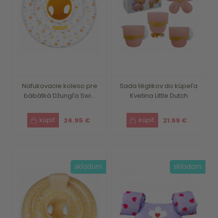
Nafukovacie koleso pre
Sada téglikov do kúpeľa
bábätká Džungľa Swi...
Kvetina Little Dutch
24.95 €
21.99 €
skladom
skladom