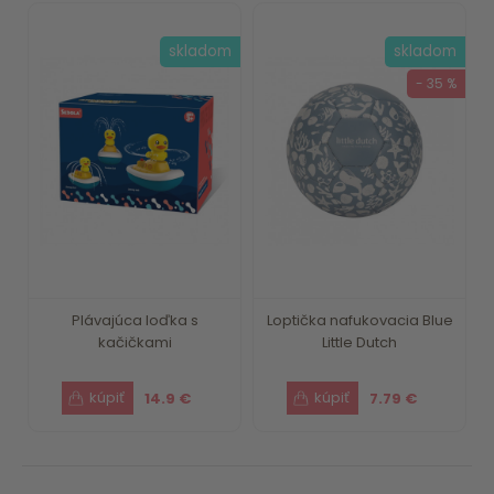
skladom
skladom
- 35 %
Plávajúca loďka s
Loptička nafukovacia Blue
kačičkami
Little Dutch
14.9 €
7.79 €