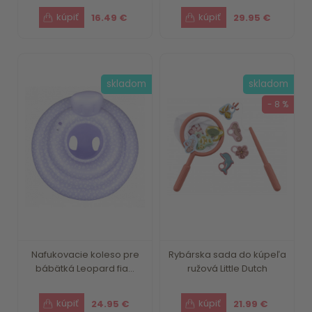
16.49 €
29.95 €
skladom
skladom
- 8 %
Nafukovacie koleso pre
Rybárska sada do kúpeľa
bábätká Leopard fia...
ružová Little Dutch
24.95 €
21.99 €