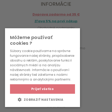
INFORMÁCIE
Doprava zadarmo od 35 €
Zľava 5% na prvý nákup
Obchodné podmienky
Platba a doručenie
Môžeme používať
Reklamačný poriadok
cookies ?
Vrátenie / výmena tovaru zadarmo
Súbory cookie používame na správne
Online odstúpenie od zmluvy
fungovanie našej stránky, prispôsobenie
obsahu a reklám, poskytovanie funkcií
Ochrana osobných údajov
sociálnych médií a na analýzu
Cookies
návštevnosti. Informácie o používaní
našej stránky tiež zdieľame s našimi
reklamnými a analytickými partnermi.
KONTAKT
Prijať všetko
Noelo.sk
Svätoplukova 5
ZOBRAZIŤ NASTAVENIA
010 01 Žilina