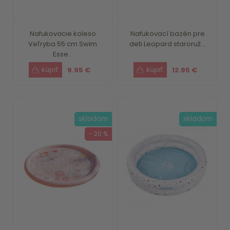
Nafukovacie koleso
Nafukovací bazén pre
Veľryba 55 cm Swim
deti Leopard staroruž...
Esse...
9.95 €
12.95 €
skladom
skladom
- 20 %