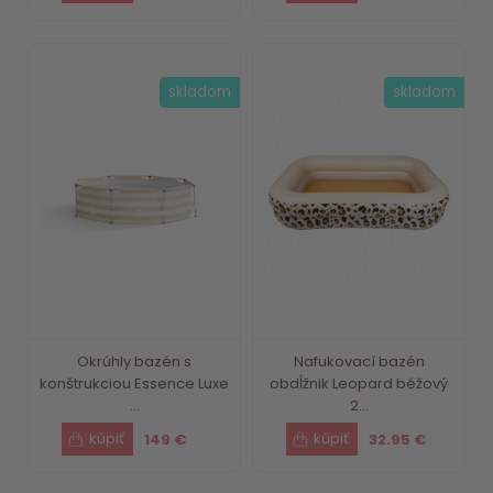
skladom
skladom
Okrúhly bazén s
Nafukovací bazén
konštrukciou Essence Luxe
obdĺžnik Leopard béžový
...
2...
149 €
32.95 €