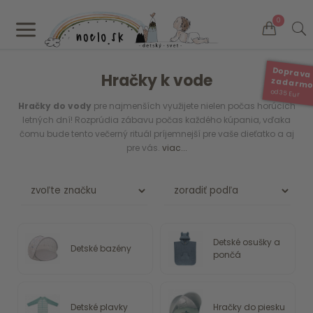
a
0
Doprava
Hračky k vode
zadarm
od 35 Eur
Hračky do vody
pre najmenších využijete nielen počas horúcich
letných dní! Rozprúdia zábavu počas každého kúpania, vďaka
čomu bude tento večerný rituál príjemnejší pre vaše dieťatko a aj
pre vás.
viac...
Detské osušky a
Detské bazény
pončá
Detské plavky
Hračky do piesku