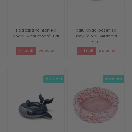
Podložka na hranie s
Nafukovací bazén so
vodou More modrá Ludi
šmykľavkou Mermaid
210...
23.69 €
64.95 €
do 7 dní
skladom