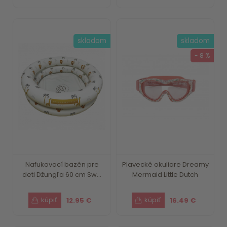
skladom
skladom
- 8 %
Nafukovací bazén pre
Plavecké okuliare Dreamy
deti Džungľa 60 cm Sw...
Mermaid Little Dutch
12.95 €
16.49 €