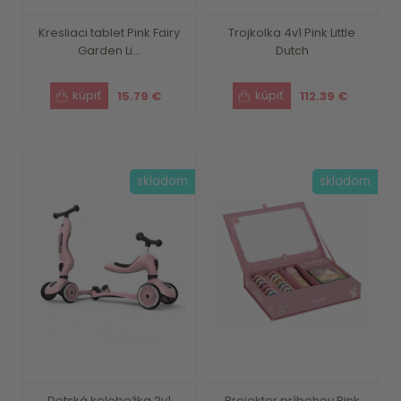
Kresliaci tablet Pink Fairy
Trojkolka 4v1 Pink Little
Garden Li...
Dutch
15.79 €
112.39 €
skladom
skladom
Detská kolobežka 2v1
Projektor príbehov Pink