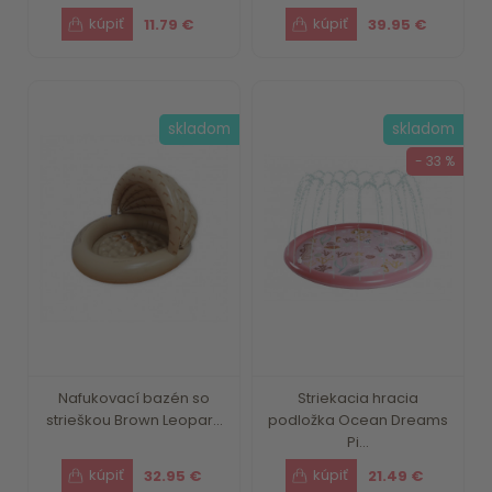
11.79 €
39.95 €
skladom
skladom
- 33 %
Nafukovací bazén so
Striekacia hracia
strieškou Brown Leopar...
podložka Ocean Dreams
Pi...
32.95 €
21.49 €