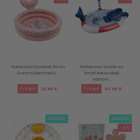
Nafukovací bazénik 80 cm
Nafukovací bazén so
Dreamy Mermaid Li...
šmykľavkou Malý
námorn...
20.89 €
64.95 €
skladom
skladom
- 8 %