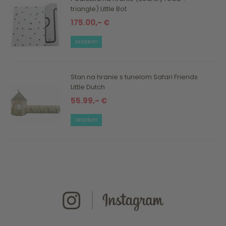
triangle) Little Bot
175.00,- €
skladom
Stan na hranie s tunelom Safari Friends
Little Dutch
55.99,- €
skladom