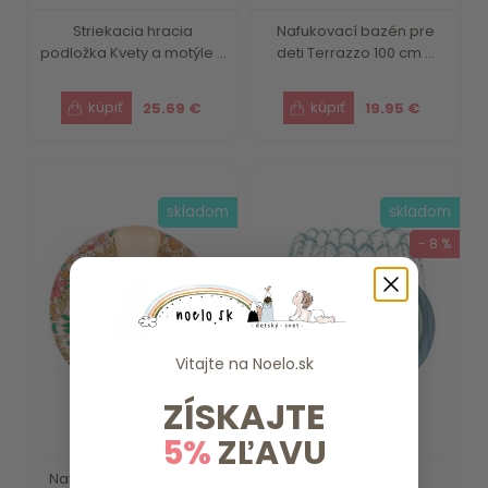
Striekacia hracia
Nafukovací bazén pre
podložka Kvety a motýle ...
deti Terrazzo 100 cm ...
25.69 €
19.95 €
skladom
skladom
- 8 %
Vitajte na
Noelo.sk
ZÍSKAJTE
5%
ZĽAVU
Nafukovacie koleso pre
Striekacia hracia