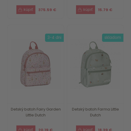
375.59 €
15.79 €
3-4 dni
skladom
Detský batoh Fairy Garden
Detský batoh Farma Little
Little Dutch
Dutch
20.19 €
18.39 €