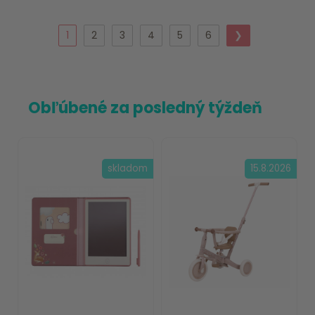
1
2
3
4
5
6
❯
Obľúbené za posledný týždeň
skladom
15.8.2026