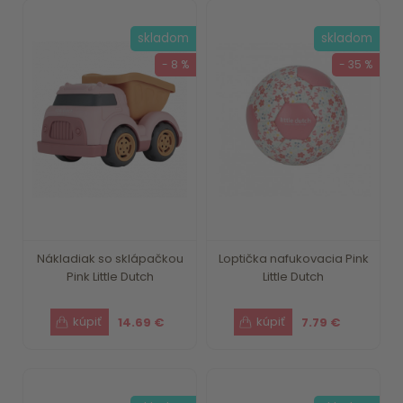
skladom
skladom
- 8 %
- 35 %
Nákladiak so sklápačkou
Loptička nafukovacia Pink
Pink Little Dutch
Little Dutch
14.69 €
7.79 €