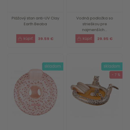
Plážový stan anti-UV Clay
Vodná podložka so
Earth Beaba
strieškou pre
najmenších...
39.59 €
29.95 €
skladom
skladom
- 7 %