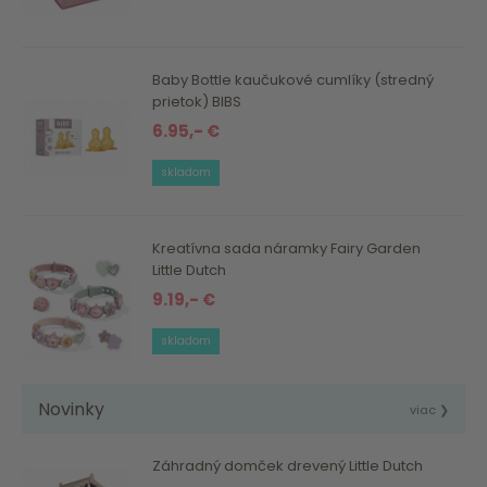
Baby Bottle kaučukové cumlíky (stredný
prietok) BIBS
6.95,- €
skladom
Kreatívna sada náramky Fairy Garden
Little Dutch
9.19,- €
skladom
Novinky
viac ❯
Záhradný domček drevený Little Dutch