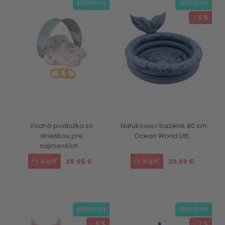
skladom
skladom
- 8 %
Vodná podložka so
Nafukovací bazénik 80 cm
strieškou pre
Ocean World Littl...
najmenších...
29.95 €
20.89 €
skladom
skladom
- 8 %
- 7 %