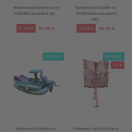
Nafukovacie koleso pre
Nafukovací bazén so
bábätká Leopard sta...
šmykľavkou Leopard
béž...
24.95 €
64.95 €
skladom
skladom
- 8 %
Nafukovací bazén so
Plavecká vesta Dreamy