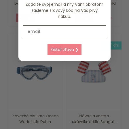
bábätká Kvety Swim ...
podložka Ocean World
Zadajte svoj email a my Vám obratom
Lit...
zašleme zľavový kód na Váš prvý
nákup.
24.95 €
27.59 €
Email
skladom
do 7 dní
Získať zľavu ❯
- 8 %
Plavecké okuliare Ocean
Plávacia vesta s
World Little Dutch
rukávnikmi Little Seagull...