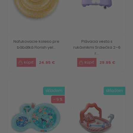
Nafukovacie koleso pre
Plávacia vesta s
bábätká Florish yel...
rukávnikmi Srdiečka 2–6
r...
24.95 €
29.95 €
skladom
skladom
- 9 %