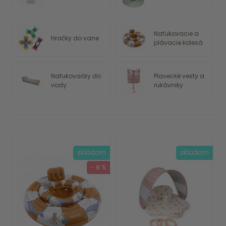
Nafukovacie a
Hračky do vane
plávacie kolesá
Nafukovačky do
Plavecké vesty a
vody
rukávniky
skladom
skladom
- 8 %