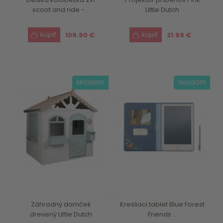
scoot and ride -...
Little Dutch
109.90 €
21.99 €
skladom
skladom
Záhradný domček
Kresliaci tablet Blue Forest
drevený Little Dutch
Friends ...