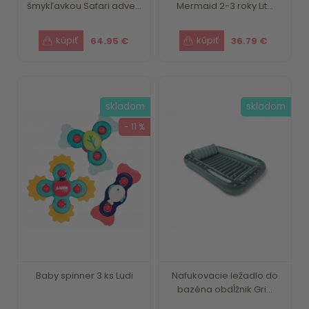
šmykľavkou Safari adve...
Mermaid 2-3 roky Lit...
64.95 €
36.79 €
skladom
skladom
- 11 %
Baby spinner 3 ks Ludi
Nafukovacie ležadlo do
bazéna obdĺžnik Gri...