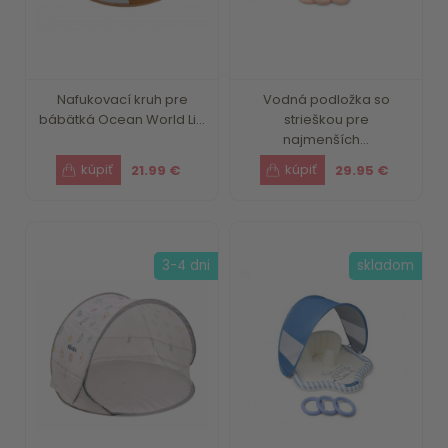
Nafukovací kruh pre
Vodná podložka so
bábätká Ocean World Li...
strieškou pre
najmenších...
21.99 €
29.95 €
3-4 dni
skladom