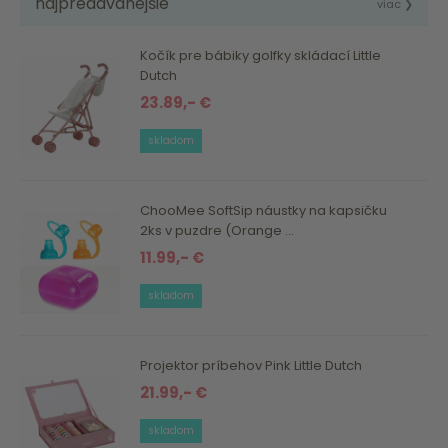
najpredávanejšie
viac ❯
Kočík pre bábiky golfky skládací Little
Dutch
23.89,- €
skladom
ChooMee SoftSip náustky na kapsičku
2ks v puzdre (Orange ...
11.99,- €
skladom
Projektor príbehov Pink Little Dutch
21.99,- €
skladom