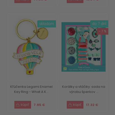
skladom
do 7 dní
- 7 %
Kľúčenka Legami Enamel
Korálky a vtáčiky: sada na
Key Ring - What A K...
výrobu šperkov ...
7.95 €
17.32 €