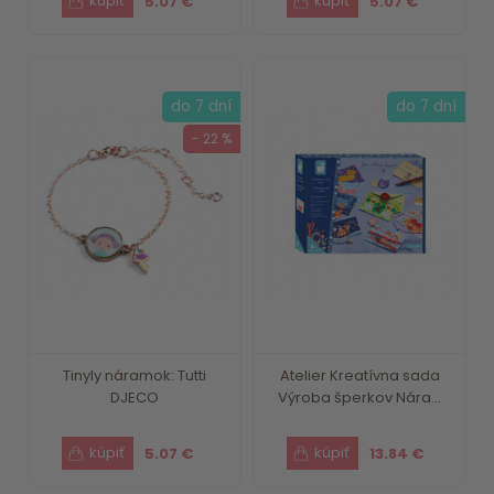
5.07 €
5.07 €
do 7 dní
do 7 dní
- 22 %
Tinyly náramok: Tutti
Atelier Kreatívna sada
DJECO
Výroba šperkov Nára...
5.07 €
13.84 €