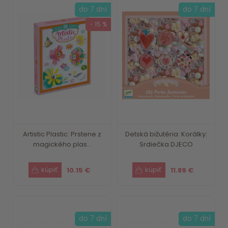
do 7 dní
do 7 dní
- 15 %
Artistic Plastic: Prstene z
Detská bižutéria: Korálky:
magického plas...
Srdiečka DJECO
10.15 €
11.89 €
do 7 dní
do 7 dní