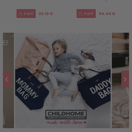
20.19 €
94.40 €
❮
❯