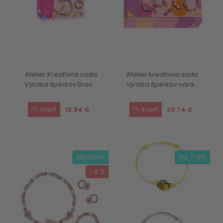
Atelier Kreatívna sada
Atelier kreatívna sada
Výroba šperkov Drev...
výroba šperkov nára...
13.84 €
23.74 €
skladom
do 7 dní
- 8 %