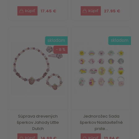
17.45 €
27.95 €
skladom
skladom
- 8 %
Súprava drevených
Jednorožec Sada
šperkov Jahody Little
šperkov Nastaviteľné
Dutch
prste...
14.69 €
13.84 €