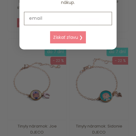
Bublinkové korálky
Tinyly náramok: Elfe
nákup.
strieborné (200+ ks)
DJECO
DJECO
Email
15.89 €
5.07 €
Získať zľavu ❯
do 7 dní
do 7 dní
- 22 %
- 22 %
Tinyly náramok: Joe
Tinyly náramok: Sidonie
DJECO
DJECO