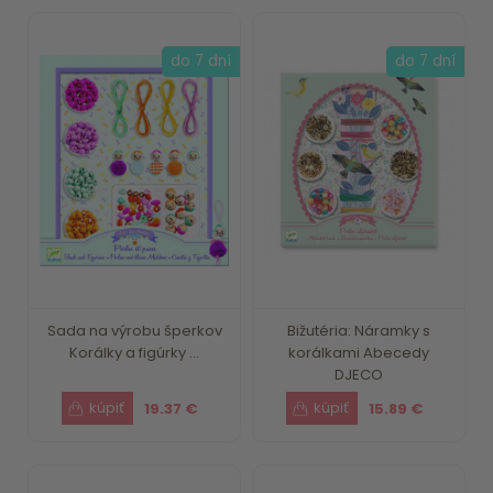
do 7 dní
do 7 dní
Sada na výrobu šperkov
Bižutéria: Náramky s
Korálky a figúrky ...
korálkami Abecedy
DJECO
19.37 €
15.89 €