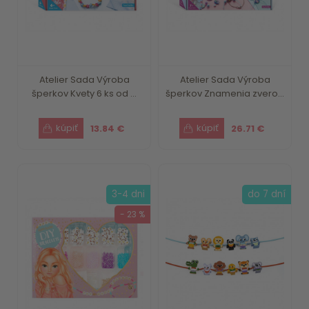
Atelier Sada Výroba
Atelier Sada Výroba
šperkov Kvety 6 ks od ...
šperkov Znamenia zvero...
13.84 €
26.71 €
3-4 dni
do 7 dní
- 23 %