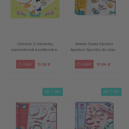
Obloha: 2 náramky
Atelier Sada Výroba
viacvrstvové korálkové s...
šperkov Sponky do vlas...
11.28 €
13.84 €
do 7 dní
do 7 dní