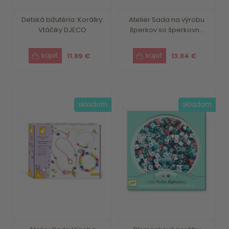
Detská bižutéria: Korálky:
Atelier Sada na výrobu
Vtáčiky DJECO
šperkov so šperkovn...
11.89 €
13.84 €
skladom
skladom