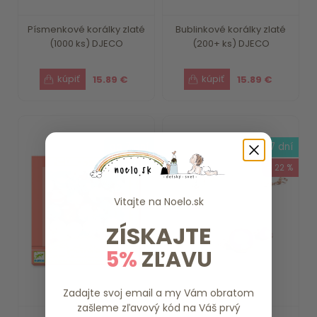
Písmenkové korálky zlaté
Bublinkové korálky zlaté
(1000 ks) DJECO
(200+ ks) DJECO
15.89 €
15.89 €
do 7 dní
do 7 dní
- 22 %
Vitajte na
Noelo.sk
ZÍSKAJTE
5%
ZĽAVU
Zadajte svoj email a my Vám obratom
zašleme zľavový kód na Váš prvý