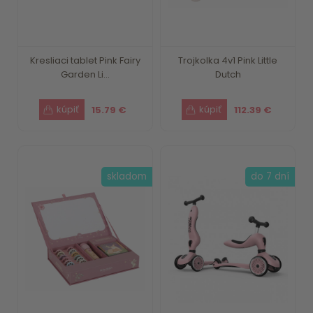
Kresliaci tablet Pink Fairy
Trojkolka 4v1 Pink Little
Garden Li...
Dutch
15.79 €
112.39 €
skladom
do 7 dní