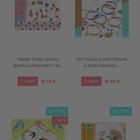
Atelier Sada Výroba
DIY-Vytvor si sám Štýlové
šperkov Geometrix 7 ks...
a zlaté náramky:...
18.79 €
15.89 €
do 7 dní
do 7 dní
- 35 %