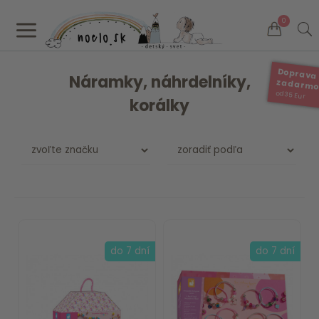
a
0
Doprava
Náramky, náhrdelníky,
zadarm
od 35 Eur
korálky
do 7 dní
do 7 dní