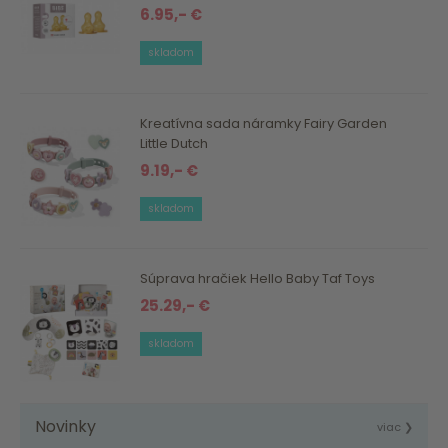
6.95,- €
skladom
Kreatívna sada náramky Fairy Garden
Little Dutch
9.19,- €
skladom
Súprava hračiek Hello Baby Taf Toys
25.29,- €
skladom
Novinky
viac ❯