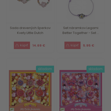
Sada drevených šperkov
Set náramkov Legami
Kvety Little Dutch
Better Together - Set ...
14.69 €
5.95 €
skladom
skladom