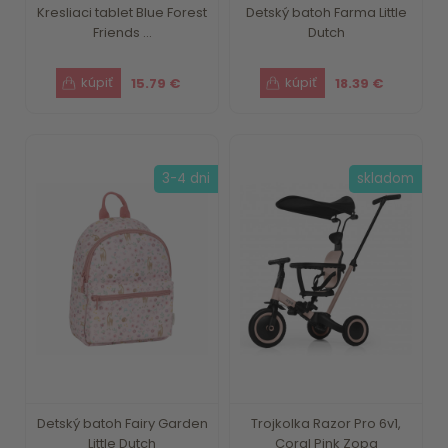
Kresliaci tablet Blue Forest
Detský batoh Farma Little
Friends ...
Dutch
15.79 €
18.39 €
3-4 dni
skladom
Detský batoh Fairy Garden
Trojkolka Razor Pro 6v1,
Little Dutch
Coral Pink Zopa