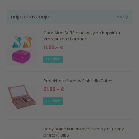
najpredávanejšie
viac ❯
ChooMee SoftSip náustky na kapsičku
2ks v puzdre (Orange ...
11.99,- €
skladom
Projektor príbehov Pink Little Dutch
21.99,- €
skladom
Baby Bottle kaučukové cumlíky (stredný
prietok) BIBS