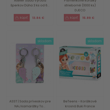
Atelier Sada Výroba
Písmenkové korálky
šperkov Dúha 3 ks od 6...
strieborné (1000 ks)
DJECO
13.84 €
15.89 €
skladom
skladom
ASST | Sada príveskov pre
BeTeens - Korálkové
NAJ kamarátky To...
krosná Buki France