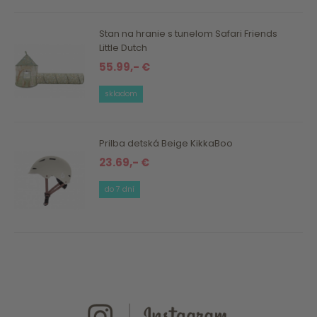
Stan na hranie s tunelom Safari Friends
Little Dutch
55.99,- €
skladom
Prilba detská Beige KikkaBoo
23.69,- €
do 7 dní