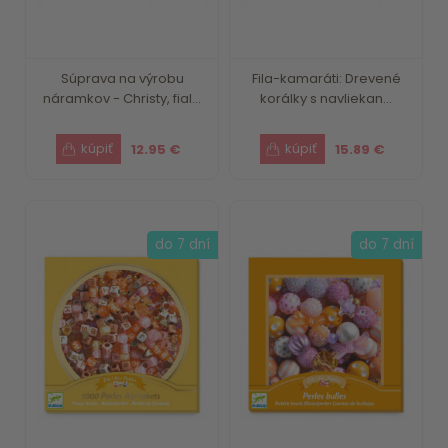
Súprava na výrobu
Fila-kamaráti: Drevené
náramkov - Christy, fial...
korálky s navliekan...
12.95 €
15.89 €
do 7 dní
do 7 dní