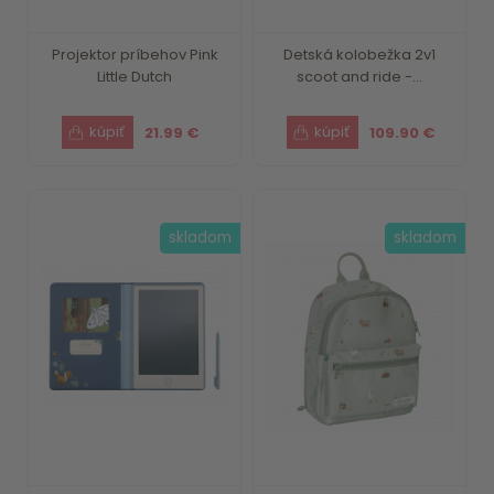
Projektor príbehov Pink
Detská kolobežka 2v1
Little Dutch
scoot and ride -...
21.99 €
109.90 €
skladom
skladom