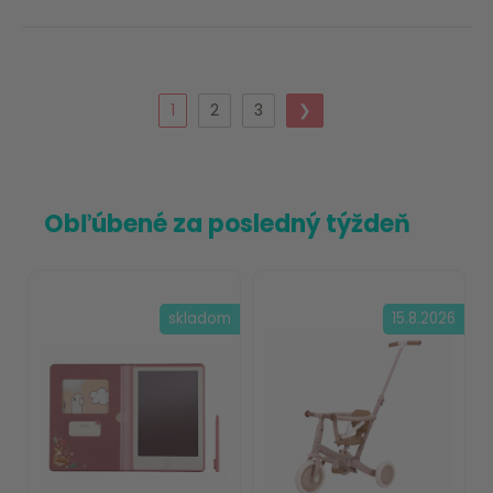
1
2
3
❯
Obľúbené za posledný týždeň
skladom
15.8.2026