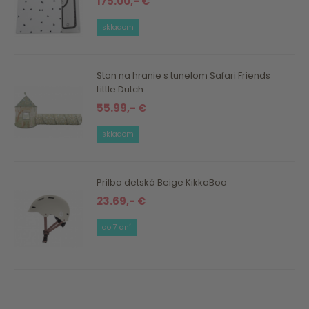
175.00,- €
skladom
Stan na hranie s tunelom Safari Friends
Little Dutch
55.99,- €
skladom
Prilba detská Beige KikkaBoo
23.69,- €
do 7 dní