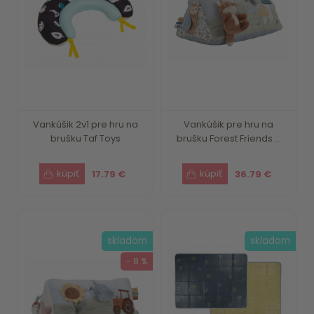
Vankúšik 2v1 pre hru na
Vankúšik pre hru na
brušku Taf Toys
brušku Forest Friends ...
17.79 €
36.79 €
skladom
skladom
- 8 %