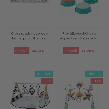
Cross roads Koberec a
Prekážková dráha so
hracia podložka na z...
stupienkami Balance & ...
25.72 €
58.99 €
skladom
skladom
- 12 %
- 19 %