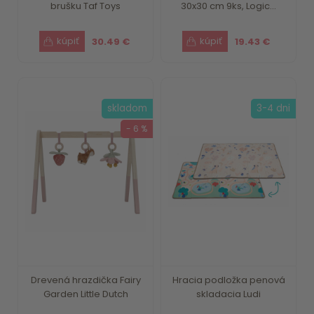
brušku Taf Toys
30x30 cm 9ks, Logic...
30.49 €
19.43 €
skladom
3-4 dni
- 6 %
Drevená hrazdička Fairy
Hracia podložka penová
Garden Little Dutch
skladacia Ludi