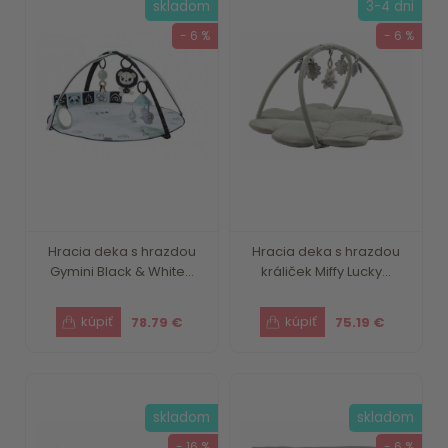
skladom
3-4 dni
- 6 %
- 6 %
Hracia deka s hrazdou
Hracia deka s hrazdou
Gymini Black & White...
králiček Miffy Lucky...
78.79 €
75.19 €
skladom
skladom
- 16 %
- 6 %