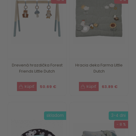
Drevená hrazdička Forest
Hracia deka Farma Little
Friends Little Dutch
Dutch
50.69 €
63.89 €
skladom
3-4 dni
- 8 %