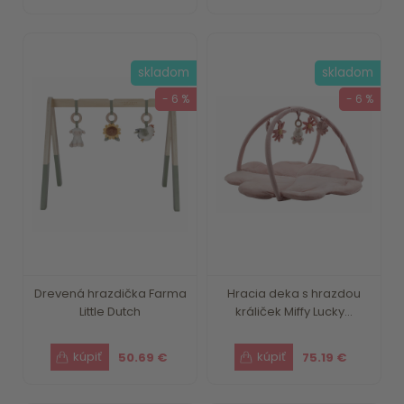
skladom
skladom
- 6 %
- 6 %
Drevená hrazdička Farma
Hracia deka s hrazdou
Little Dutch
králiček Miffy Lucky...
50.69 €
75.19 €