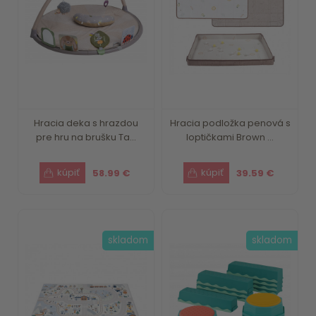
Hracia deka s hrazdou
Hracia podložka penová s
pre hru na brušku Ta...
loptičkami Brown ...
58.99 €
39.59 €
skladom
skladom