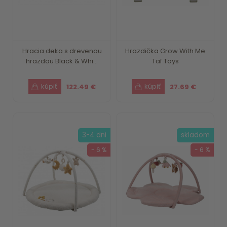
Hracia deka s drevenou
Hrazdička Grow With Me
hrazdou Black & Whi...
Taf Toys
122.49 €
27.69 €
3-4 dni
skladom
- 6 %
- 6 %