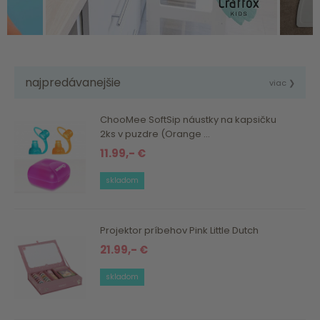
najpredávanejšie
viac ❯
ChooMee SoftSip náustky na kapsičku
2ks v puzdre (Orange ...
11.99,- €
skladom
Projektor príbehov Pink Little Dutch
21.99,- €
skladom