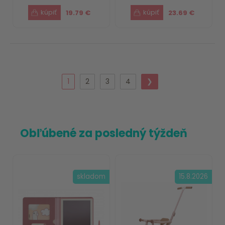
19.79 €
23.69 €
1
2
3
4
❯
Obľúbené za posledný týždeň
skladom
15.8.2026