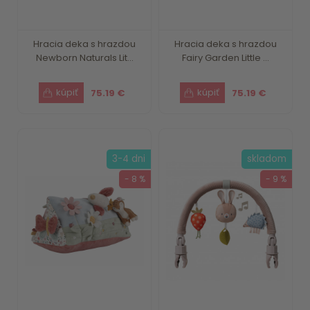
Hracia deka s hrazdou
Hracia deka s hrazdou
Newborn Naturals Lit...
Fairy Garden Little ...
75.19 €
75.19 €
3-4 dni
skladom
- 8 %
- 9 %