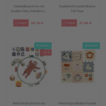
Vankúšik pre hru na
Hudobná hrazda Bunny
brušku Fairy Garden Li...
Taf Toys
36.79 €
27.69 €
skladom
skladom
- 15 %
Hrací kruh pre hru na
Penová podložka Puzzle