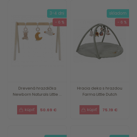
3-4 dni
skladom
- 6 %
- 6 %
Drevená hrazdička
Hracia deka s hrazdou
Newborn Naturals Little ...
Farma Little Dutch
50.69 €
75.19 €