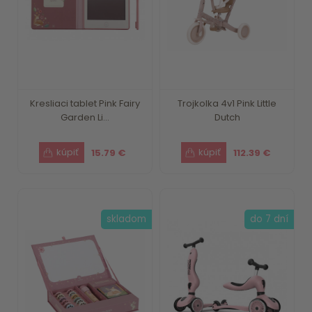
Kresliaci tablet Pink Fairy
Trojkolka 4v1 Pink Little
Garden Li...
Dutch
15.79 €
112.39 €
skladom
do 7 dní