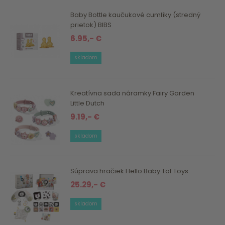
Baby Bottle kaučukové cumlíky (stredný
prietok) BIBS
6.95,- €
skladom
Kreatívna sada náramky Fairy Garden
Little Dutch
9.19,- €
skladom
Súprava hračiek Hello Baby Taf Toys
25.29,- €
skladom