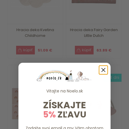
Hracia deka Kvetina
Hracia deka Fairy Garden
Childhome
Little Dutch
51.09 €
63.89 €
do 7 dní
3-4 dni
Vitajte na
Noelo.sk
ZÍSKAJTE
5%
ZĽAVU
Zadajte svoj email a my Vám obratom