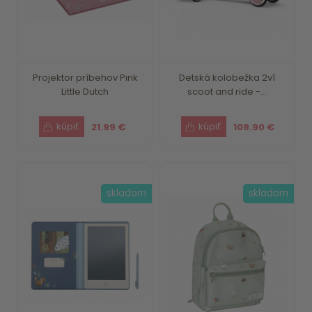
Projektor príbehov Pink
Detská kolobežka 2v1
Little Dutch
scoot and ride -...
21.99 €
109.90 €
skladom
skladom