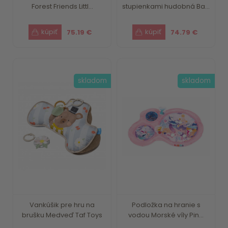
Forest Friends Littl...
stupienkami hudobná Ba...
75.19 €
74.79 €
skladom
skladom
Vankúšik pre hru na
Podložka na hranie s
brušku Medveď Taf Toys
vodou Morské víly Pin...