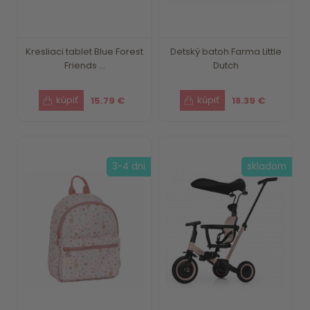
Kresliaci tablet Blue Forest
Detský batoh Farma Little
Friends ...
Dutch
15.79 €
18.39 €
3-4 dni
skladom