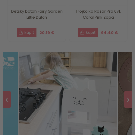
Detský batoh Fairy Garden
Trojkolka Razor Pro 6v1,
Little Dutch
Coral Pink Zopa
20.19 €
94.40 €
❮
❯