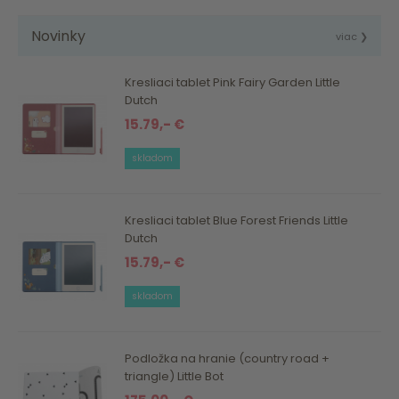
Novinky
viac ❯
Kresliaci tablet Pink Fairy Garden Little
Dutch
15.79,- €
skladom
Kresliaci tablet Blue Forest Friends Little
Dutch
15.79,- €
skladom
Podložka na hranie (country road +
triangle) Little Bot