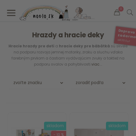
a
0
Doprava
Hrazdy a hracie deky
zadarm
od 35 Eur
Hracie hrazdy pre deti
a
hracie deky pre bábätká
sú skvelé
na podporu rozvoja jemnej motoriky, zraku a sluchu vďaka
farebným prvkom a častiam vydávajúcim zvuky a taktiež na
podporu svalov a pohyblivosti.
viac...
skladom
skladom
- 10 %