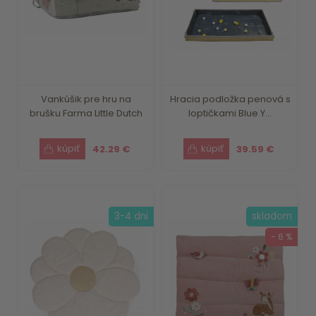
Vankúšik pre hru na
Hracia podložka penová s
brušku Farma Little Dutch
loptičkami Blue Y...
42.29 €
39.59 €
3-4 dni
skladom
- 6 %