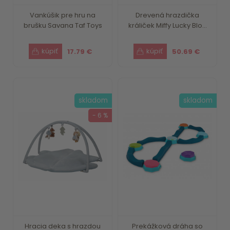
Vankúšik pre hru na
Drevená hrazdička
brušku Savana Taf Toys
králiček Miffy Lucky Blo...
17.79 €
50.69 €
skladom
skladom
- 6 %
Hracia deka s hrazdou
Prekážková dráha so