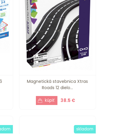
6
Magnetická stavebnica Xtras
Roads 12 dielo...
38.5 €
ladom
skladom