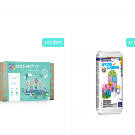
skladom
sk