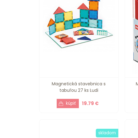
Magnetická stavebnica s
M
tabuľou 27 ks Ludi
19.79 €
skladom