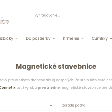
izbičky
Do postieľky
Kŕmenie
Cumlíky
Magnetické stavebnice
vy pre všetkých drobcov ale aj dospelých! Že ste o nich ešte nep
Connetix
totiž vyrába
prvotriedne
magnetické stavebnice pre de