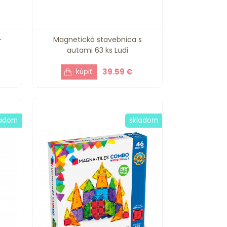
-
Magnetická stavebnica s
autami 63 ks Ludi
39.59 €
ladom
skladom