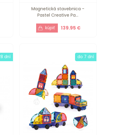
Magnetická stavebnica -
Pastel Creative Pa...
139.95 €
28 dní
do 7 dní