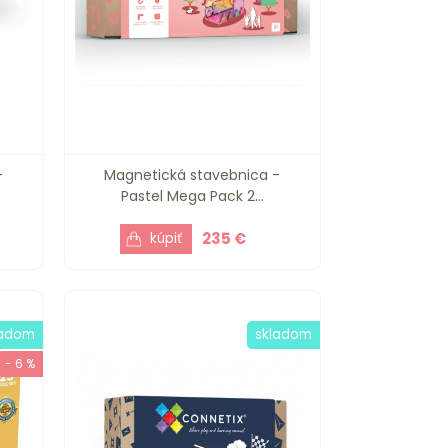
-
Magnetická stavebnica -
Pastel Mega Pack 2...
235 €
ladom
skladom
- 6 %