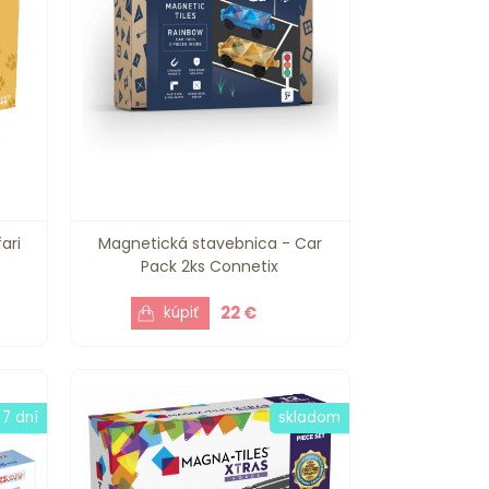
ari
Magnetická stavebnica - Car
Pack 2ks Connetix
22 €
 7 dní
skladom