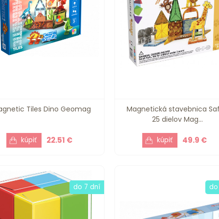
gnetic Tiles Dino Geomag
Magnetická stavebnica Saf
25 dielov Mag...
22.51 €
49.9 €
do 7 dní
do