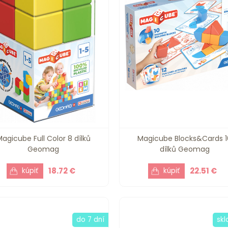
agicube Full Color 8 dílků
Magicube Blocks&Cards 1
Geomag
dílků Geomag
18.72 €
22.51 €
do 7 dní
sk