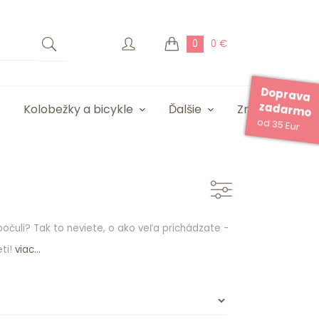
0
0 €
Doprava
zadarmo
Kolobežky a bicykle
Ďalšie
Značky
od 35 Eur
očuli? Tak to neviete, o ako veľa prichádzate -
ti!
viac...