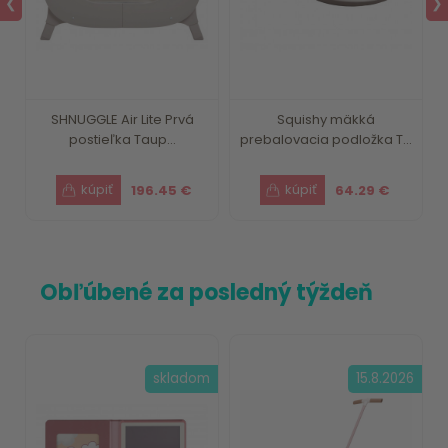
❮
❯
SHNUGGLE Air Lite Prvá
Squishy mäkká
postieľka Taup...
prebalovacia podložka T...
196.45 €
64.29 €
Obľúbené za posledný týždeň
skladom
15.8.2026