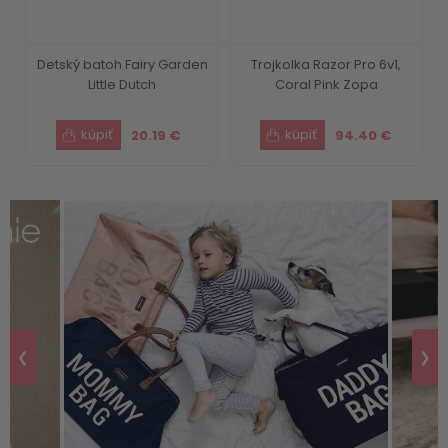
Detský batoh Fairy Garden
Trojkolka Razor Pro 6v1,
Little Dutch
Coral Pink Zopa
20.19 €
94.40 €
❮
❯