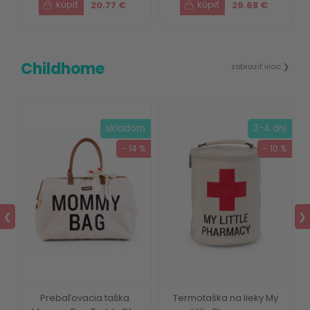
20.77 €
29.68 €
Childhome
zobraziť viac ❯
i
skladom
3-4 dni
 %
- 14 %
- 10 %
❮
❯
y
Prebaľovacia taška
Termotaška na lieky My