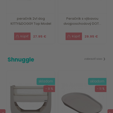
peračník 2v1 dog
Peračník s výbavou
KITTY&DOGGY Top Model
dvojposchodový DOT...
27.95 €
29.95 €
Shnuggle
zobraziť viac ❯
m
skladom
skladom
 %
- 9 %
- 11 %