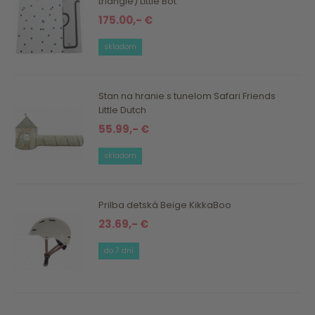
triangle) Little Bot
175.00,- €
skladom
Stan na hranie s tunelom Safari Friends
Little Dutch
55.99,- €
skladom
Prilba detská Beige KikkaBoo
23.69,- €
do 7 dní