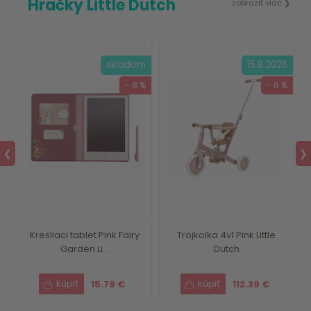
Hračky Little Dutch
zobraziť viac ❯
m
skladom
15.8.2026
%
- 8 %
- 6 %
❮
❯
Kresliaci tablet Pink Fairy
Trojkolka 4v1 Pink Little
Garden Li...
Dutch
15.79 €
112.39 €