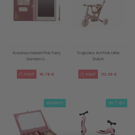
Kresliaci tablet Pink Fairy
Trojkolka 4v1 Pink Little
Garden Li...
Dutch
15.79 €
112.39 €
skladom
do 7 dní