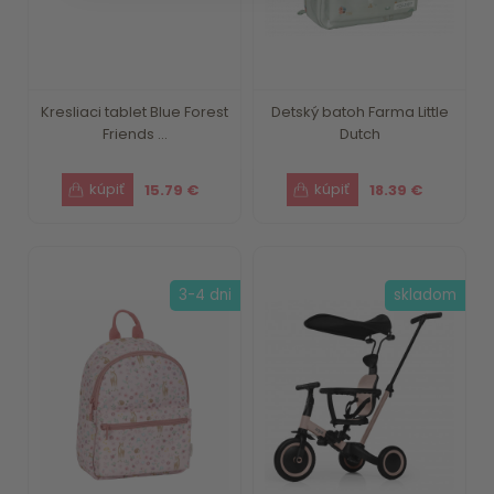
Kresliaci tablet Blue Forest
Detský batoh Farma Little
Friends ...
Dutch
15.79 €
18.39 €
3-4 dni
skladom