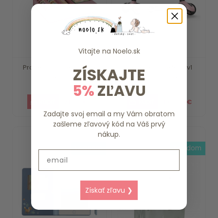
Vitajte na
Noelo.sk
Projektor príbehov Pink
Detská kolobežka 2v1
ZÍSKAJTE
Little Dutch
scoot and ride -...
5%
ZĽAVU
21.99 €
109.90 €
Zadajte svoj email a my Vám obratom
zašleme zľavový kód na Váš prvý
nákup.
skladom
skladom
Email
Získať zľavu ❯