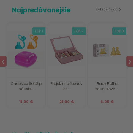
Najpredávanejšie
zobraziť viac ❯
30
TOP 1
TOP 2
TOP 3
❮
❯
z
ChooMee SoftSip
Projektor príbehov
Baby Bottle
náustk...
Pin...
kaučukové ...
11.99 €
21.99 €
6.95 €