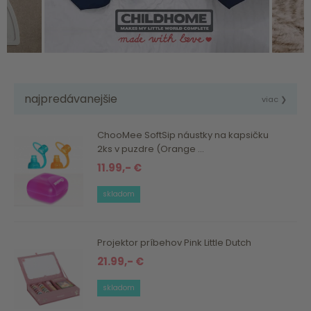
najpredávanejšie
viac ❯
ChooMee SoftSip náustky na kapsičku
2ks v puzdre (Orange ...
11.99,- €
skladom
Projektor príbehov Pink Little Dutch
21.99,- €
skladom