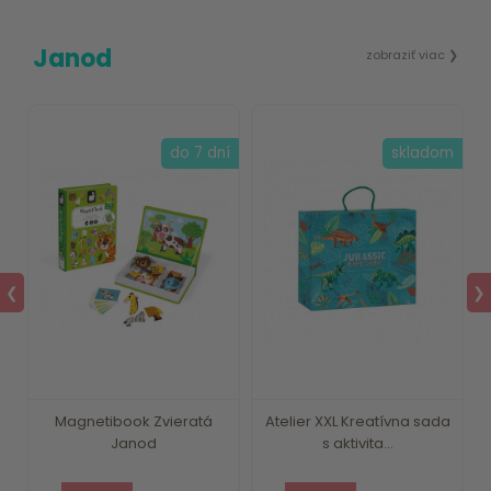
Janod
zobraziť viac ❯
m
do 7 dní
skladom
❮
❯
i
Magnetibook Zvieratá
Atelier XXL Kreatívna sada
Janod
s aktivita...