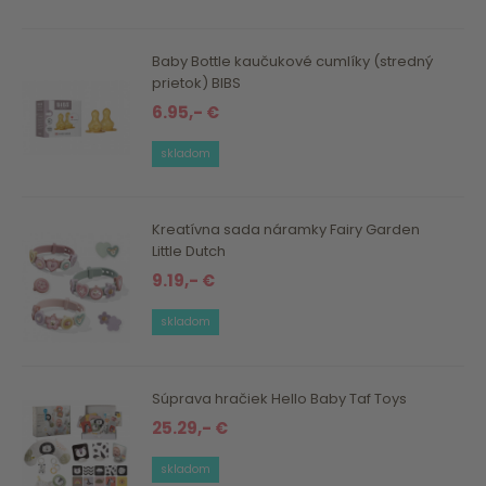
Baby Bottle kaučukové cumlíky (stredný
prietok) BIBS
6.95,- €
skladom
Kreatívna sada náramky Fairy Garden
Little Dutch
9.19,- €
skladom
Súprava hračiek Hello Baby Taf Toys
25.29,- €
skladom