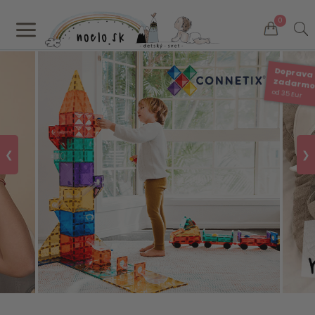
a
0
Doprava
zadarm
od 35 Eur
❮
❯