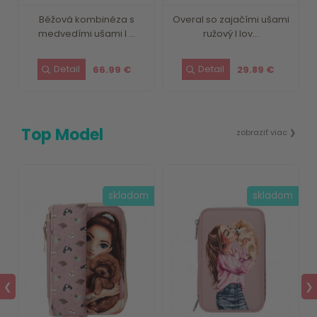
Béžová kombinéza s
Overal so zajačími ušami
medvedími ušami I ...
ružový I lov...
66.99 €
29.89 €
Top Model
zobraziť viac ❯
m
skladom
skladom
❮
❯