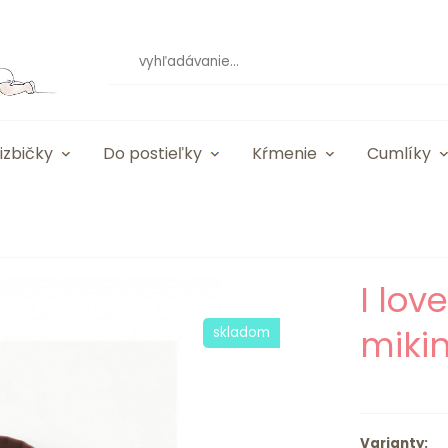
izbičky
Do postieľky
Kŕmenie
Cumlíky
I lov
miki
skladom
Varianty: