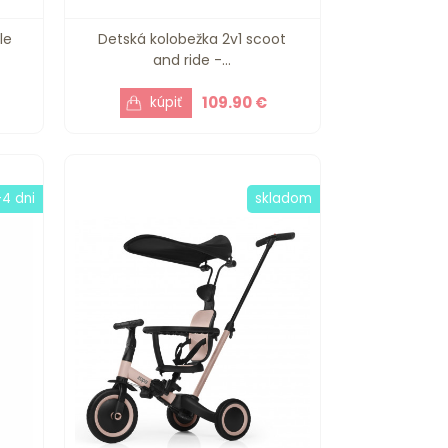
le
Detská kolobežka 2v1 scoot
and ride -...
109.90 €
-4 dni
skladom