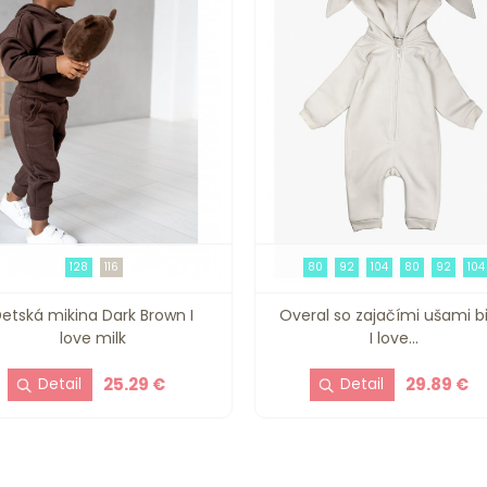
128
116
80
92
104
80
92
104
etská mikina Dark Brown I
Overal so zajačími ušami bi
love milk
I love...
25.29 €
29.89 €