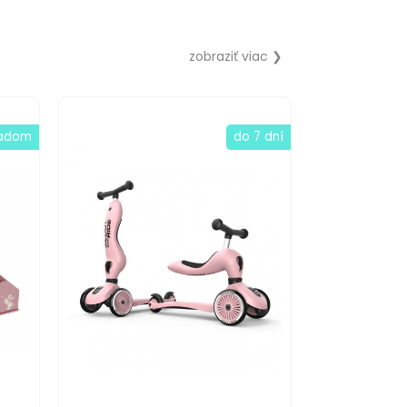
zobraziť viac ❯
ladom
do 7 dní