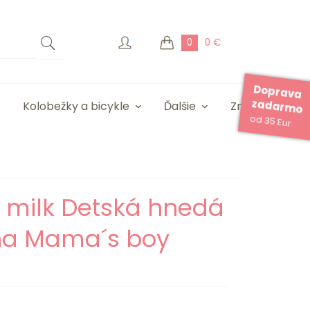
0
0 €
Doprava
zadarmo
Kolobežky a bicykle
Ďalšie
Značky
od 35 Eur
e milk Detská hnedá
na Mama´s boy