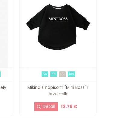
56
68
92
104
ely
Mikina s nápisom "Mini Boss" I
love milk
13.79 €