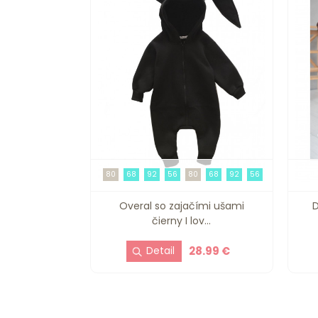
80
68
92
56
80
68
92
56
Overal so zajačími ušami
D
čierny I lov...
28.99 €