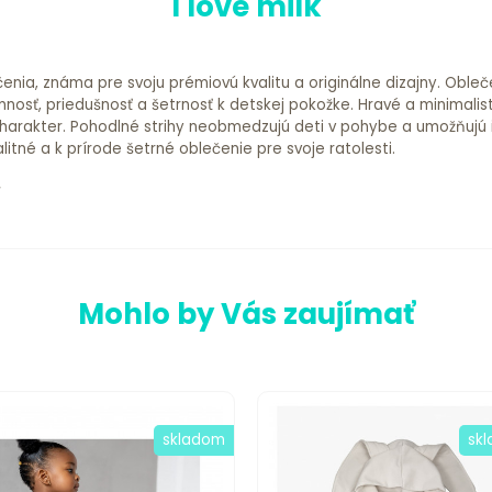
I love milk
čenia, známa pre svoju prémiovú kvalitu a originálne dizajny. Oble
mnosť, priedušnosť a šetrnosť k detskej pokožke. Hravé a minimalis
arakter. Pohodlné strihy neobmedzujú deti v pohybe a umožňujú im n
alitné a k prírode šetrné oblečenie pre svoje ratolesti.
Mohlo by Vás zaujímať
skladom
sk