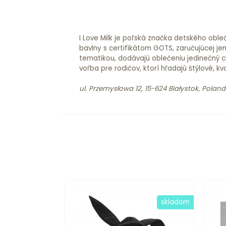
I Love Milk je poľská značka detského oble
bavlny s certifikátom GOTS, zaručujúcej je
tematikou, dodávajú oblečeniu jedinečný ch
voľba pre rodičov, ktorí hľadajú štýlové, kv
ul. Przemysłowa 12, 15-624 Białystok, Poland
skladom