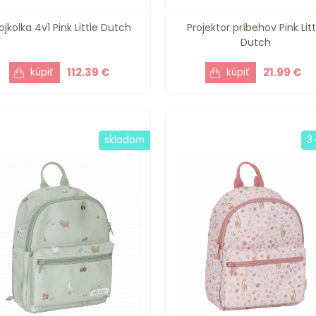
ojkolka 4v1 Pink Little Dutch
Projektor príbehov Pink Litt
Dutch
112.39 €
21.99 €
skladom
3