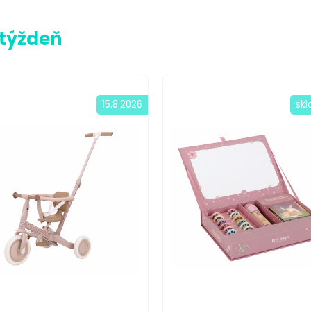
 týždeň
15.8.2026
sk