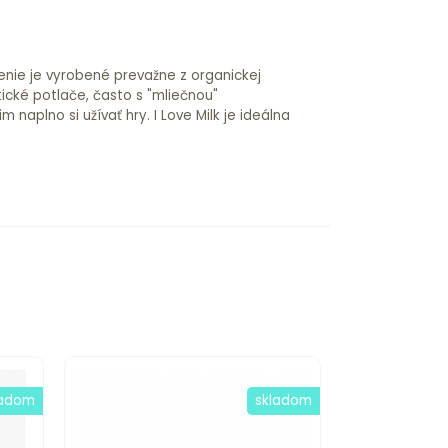
čenie je vyrobené prevažne z organickej
tické potlače, často s "mliečnou"
aplno si užívať hry. I Love Milk je ideálna
ladom
skladom