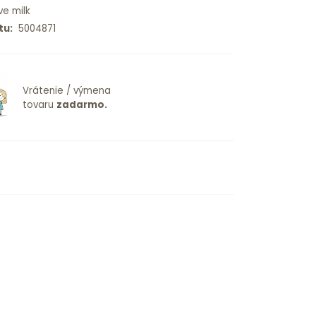
ve milk
tu:
5004871
Vrátenie / výmena
tovaru
zadarmo.