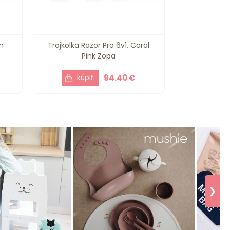
n
Trojkolka Razor Pro 6v1, Coral
Pink Zopa
94.40 €
❯