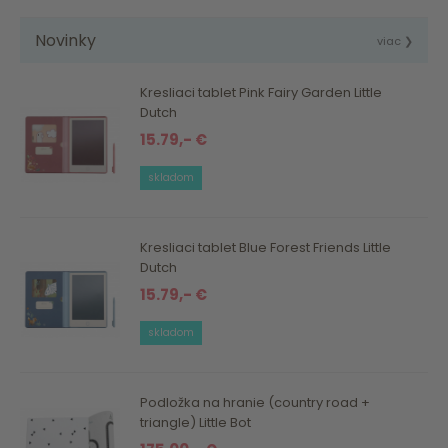
Novinky
viac ❯
Kresliaci tablet Pink Fairy Garden Little
Dutch
15.79,- €
skladom
Kresliaci tablet Blue Forest Friends Little
Dutch
15.79,- €
skladom
Podložka na hranie (country road +
triangle) Little Bot