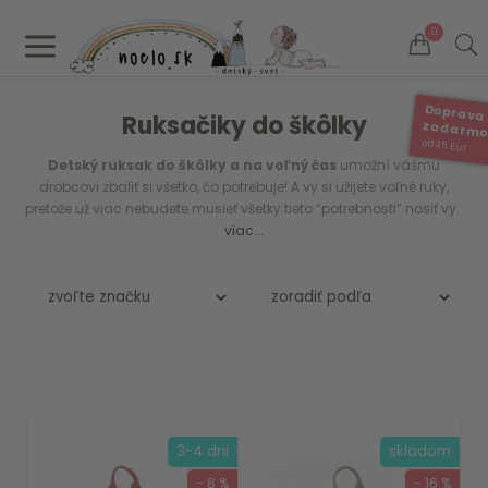
a
0
Doprava
Ruksačiky do škôlky
zadarm
od 35 Eur
Detský ruksak do škôlky a na voľný čas
umožní vášmu
drobcovi zbaliť si všetko, čo potrebuje! A vy si užijete voľné ruky,
pretože už viac nebudete musieť všetky tieto “potrebnosti” nosiť vy.
viac...
3-4 dni
skladom
- 8 %
- 16 %