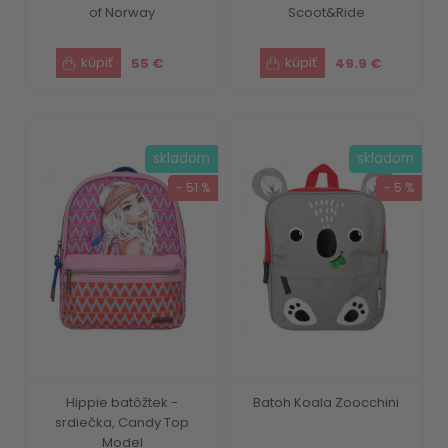
of Norway
Scoot&Ride
55 €
49.9 €
skladom
skladom
- 51 %
- 5 %
Hippie batôžtek -
Batoh Koala Zoocchini
srdiečka, Candy Top
Model