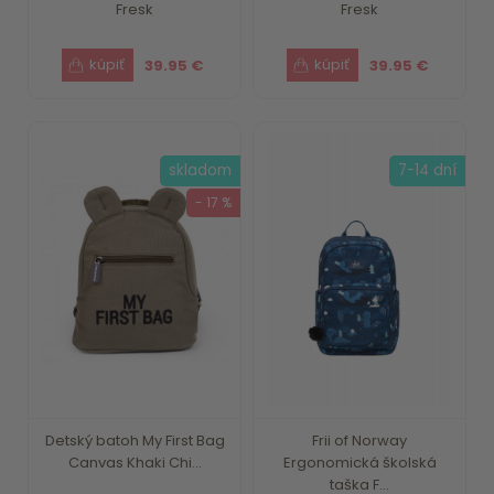
Fresk
Fresk
39.95 €
39.95 €
skladom
7-14 dní
- 17 %
Detský batoh My First Bag
Frii of Norway
Canvas Khaki Chi...
Ergonomická školská
taška F...