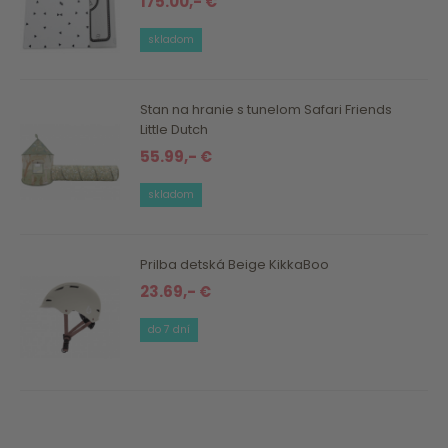
175.00,- €
skladom
Stan na hranie s tunelom Safari Friends
Little Dutch
55.99,- €
skladom
Prilba detská Beige KikkaBoo
23.69,- €
do 7 dní