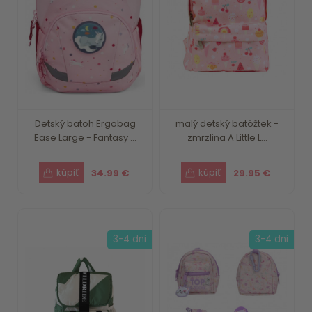
Detský batoh Ergobag
malý detský batôžtek -
Ease Large - Fantasy ...
zmrzlina A Little L...
34.99 €
29.95 €
3-4 dni
3-4 dni