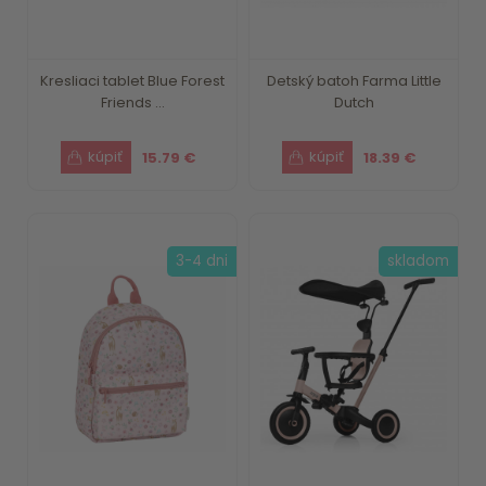
Kresliaci tablet Blue Forest
Detský batoh Farma Little
Friends ...
Dutch
15.79 €
18.39 €
3-4 dni
skladom