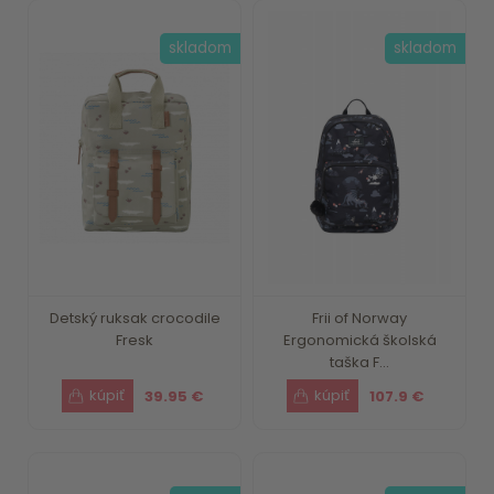
skladom
skladom
Detský ruksak crocodile
Frii of Norway
Fresk
Ergonomická školská
taška F...
39.95 €
107.9 €