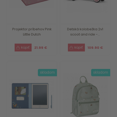
Projektor príbehov Pink
Detská kolobežka 2v1
Little Dutch
scoot and ride -...
21.99 €
109.90 €
skladom
skladom