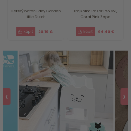
Detský batoh Fairy Garden
Trojkolka Razor Pro 6v1,
Little Dutch
Coral Pink Zopa
20.19 €
94.40 €
❮
❯