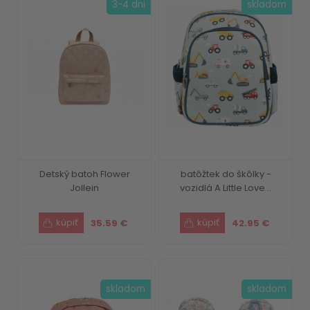
3-4 dni
skladom
Detský batoh Flower
batôžtek do škôlky -
Jollein
vozidlá A Little Love...
35.59 €
42.95 €
skladom
skladom