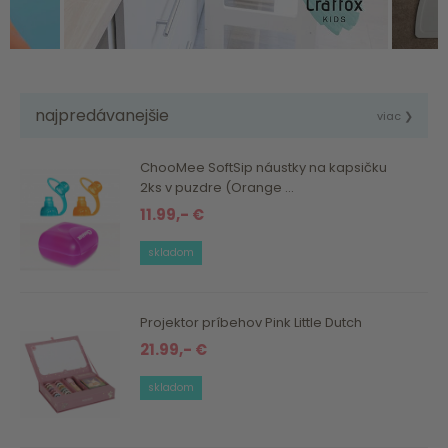
najpredávanejšie
viac ❯
ChooMee SoftSip náustky na kapsičku
2ks v puzdre (Orange ...
11.99,- €
skladom
Projektor príbehov Pink Little Dutch
21.99,- €
skladom