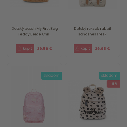
Detský batoh My First Bag
Detský ruksak rabbit
Teddy Beige Chil...
sandshell Fresk
39.59 €
39.95 €
skladom
skladom
- 11 %