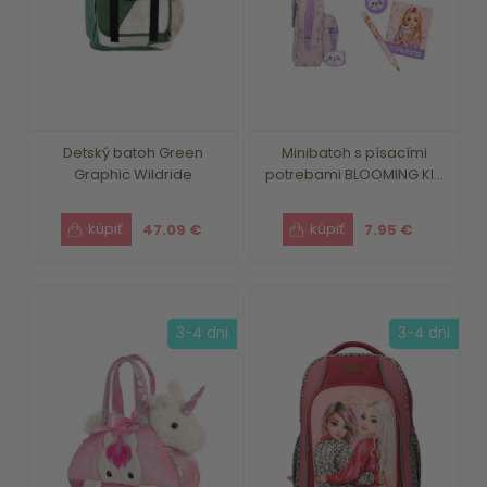
Detský batoh Green
Minibatoh s písacími
Graphic Wildride
potrebami BLOOMING KI...
47.09 €
7.95 €
3-4 dni
3-4 dni