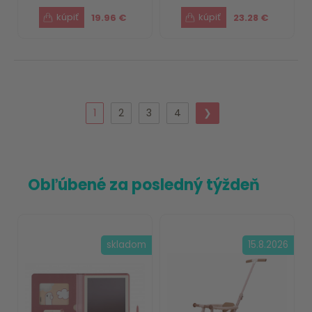
19.96 €
23.28 €
1
2
3
4
❯
Obľúbené za posledný týždeň
skladom
15.8.2026