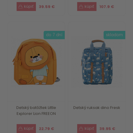
39.59 €
107.9 €
do 7 dní
skladom
Detský batôžtek Little
Detský ruksak dino Fresk
Explorer Lion FREEON
22.79 €
39.95 €