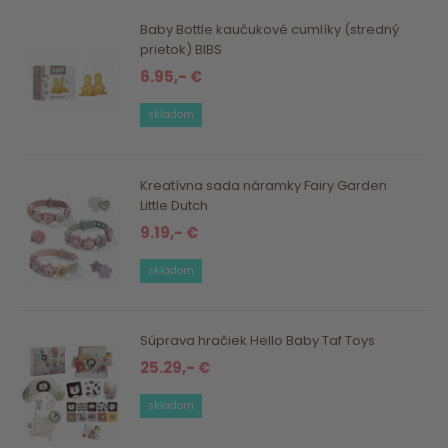
Baby Bottle kaučukové cumlíky (stredný
prietok) BIBS
6.95,- €
skladom
Kreatívna sada náramky Fairy Garden
Little Dutch
9.19,- €
skladom
Súprava hračiek Hello Baby Taf Toys
25.29,- €
skladom