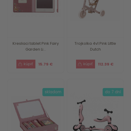
Kresliaci tablet Pink Fairy
Trojkolka 4v1 Pink Little
Garden Li...
Dutch
15.79 €
112.39 €
skladom
do 7 dní