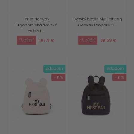
Frii of Norway
Detský batoh My First Bag
Ergonomická školská
Canvas Leopard C...
taška F...
107.9 €
39.59 €
skladom
skladom
- 11 %
- 11 %