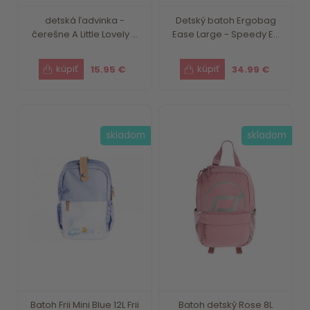
detská ľadvinka -
Detský batoh Ergobag
čerešne A Little Lovely ...
Ease Large - Speedy E...
15.95 €
34.99 €
skladom
skladom
Batoh Frii Mini Blue 12L Frii
Batoh detský Rose 8L