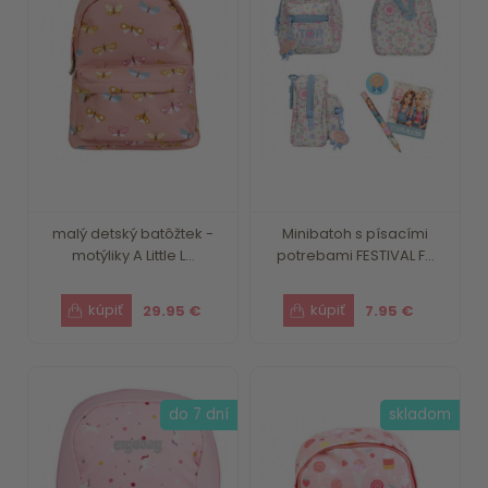
malý detský batôžtek -
Minibatoh s písacími
motýliky A Little L...
potrebami FESTIVAL F...
29.95 €
7.95 €
do 7 dní
skladom