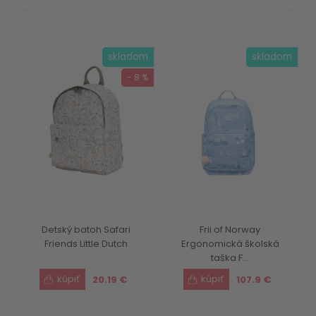
skladom
skladom
- 8 %
Detský batoh Safari
Frii of Norway
Friends Little Dutch
Ergonomická školská
taška F...
20.19 €
107.9 €