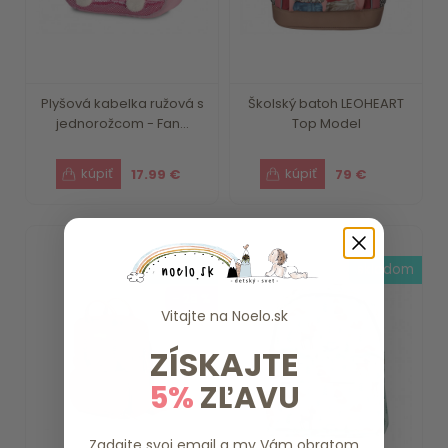
Plyšová kabelka ružová s
Školský batoh LEOHEART
jednorožcom - Fan...
Top Model
17.99 €
79 €
do 7 dní
skladom
- 28 %
Vitajte na
Noelo.sk
ZÍSKAJTE
5%
ZĽAVU
Zadajte svoj email a my Vám obratom