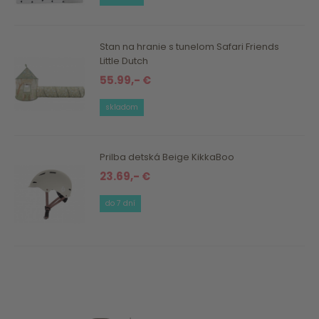
Stan na hranie s tunelom Safari Friends
Little Dutch
55.99,- €
skladom
Prilba detská Beige KikkaBoo
23.69,- €
do 7 dní