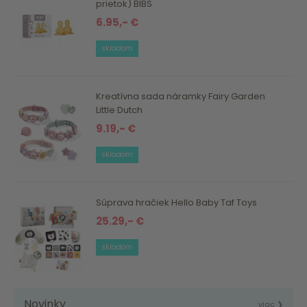
prietok) BIBS
6.95,- €
skladom
Kreatívna sada náramky Fairy Garden
Little Dutch
9.19,- €
skladom
Súprava hračiek Hello Baby Taf Toys
25.29,- €
skladom
Novinky
viac ❯