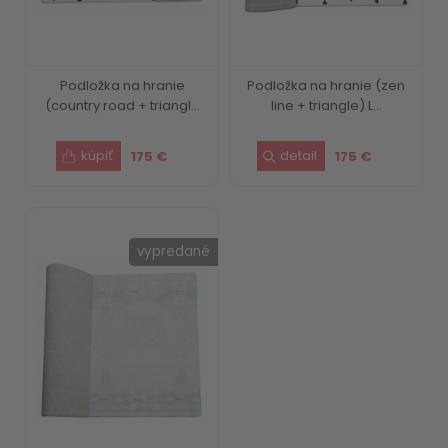
Podložka na hranie
Podložka na hranie (zen
(country road + triangl...
line + triangle) L...
175 €
175 €
vypredané