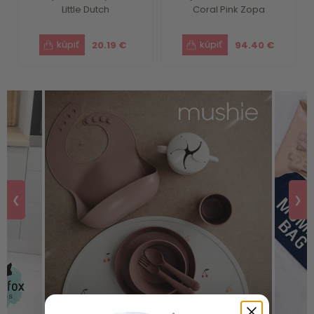
Little Dutch
Coral Pink Zopa
20.19 €
94.40 €
❮
❯