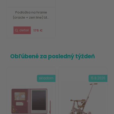
Podložka na hranie
(oracle + zen line) Lit...
175 €
Obľúbené za posledný týždeň
skladom
15.8.2026