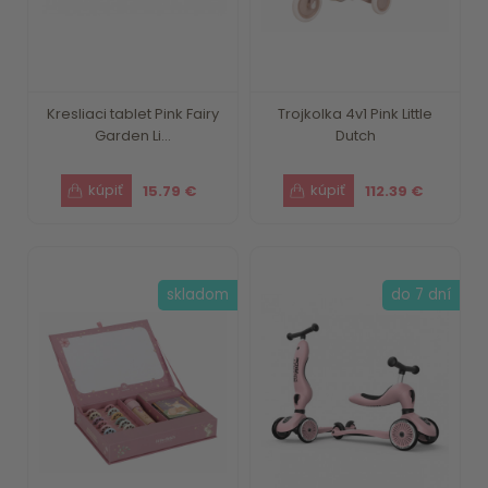
Kresliaci tablet Pink Fairy
Trojkolka 4v1 Pink Little
Garden Li...
Dutch
15.79 €
112.39 €
skladom
do 7 dní