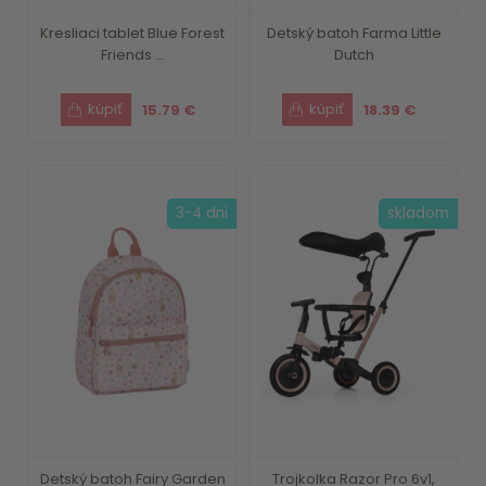
Kresliaci tablet Blue Forest
Detský batoh Farma Little
Friends ...
Dutch
15.79 €
18.39 €
3-4 dni
skladom
Detský batoh Fairy Garden
Trojkolka Razor Pro 6v1,