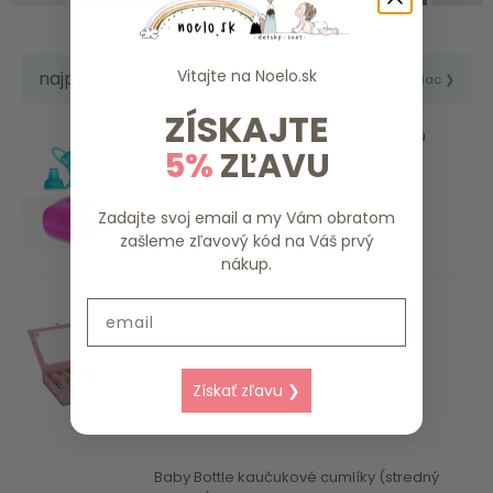
Vitajte na
Noelo.sk
najpredávanejšie
viac ❯
ZÍSKAJTE
ChooMee SoftSip náustky na kapsičku
5%
ZĽAVU
2ks v puzdre (Orange ...
11.99,- €
Zadajte svoj email a my Vám obratom
skladom
zašleme zľavový kód na Váš prvý
nákup.
Projektor príbehov Pink Little Dutch
Email
21.99,- €
skladom
Získať zľavu ❯
Baby Bottle kaučukové cumlíky (stredný