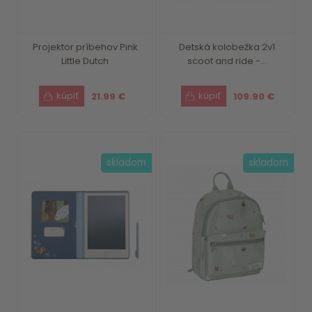
Projektor príbehov Pink
Detská kolobežka 2v1
Little Dutch
scoot and ride -...
21.99 €
109.90 €
skladom
skladom