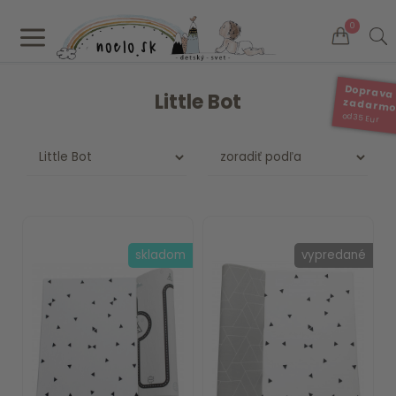
a
0
Doprava
Little Bot
zadarm
od 35 Eur
skladom
vypredané