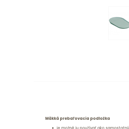
Mäkká prebaľovacia podložka
je možné ju používať ako samostatn