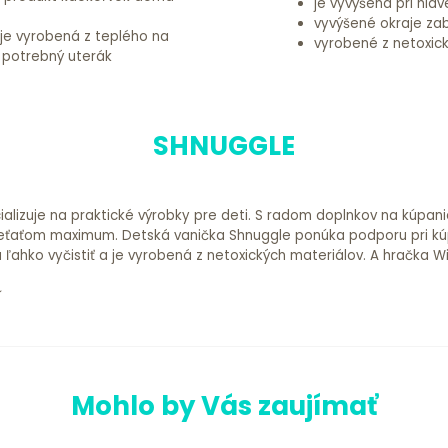
je vyvýšená pri hla
vyvýšené okraje zab
je vyrobená z teplého na
vyrobené z netoxic
k potrebný uterák
SHNUGGLE
cializuje na praktické výrobky pre deti. S radom doplnkov na kúpa
m dieťaťom maximum. Detská vanička Shnuggle ponúka podporu pri kú
a ľahko vyčistiť a je vyrobená z netoxických materiálov. A hračka 
Mohlo by Vás zaujímať