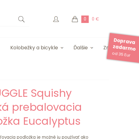
0
0 €
Doprava
zadarmo
Kolobežky a bicykle
Ďalšie
Značky
od 35 Eur
GGLE Squishy
á prebalovacia
ožka Eucalyptus
ovacia podložka je možné ju používať ako