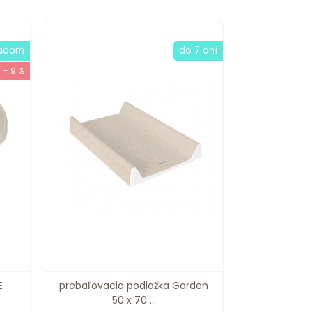
ladom
do 7 dní
- 9 %
E
prebaľovacia podložka Garden
50 x 70 ...