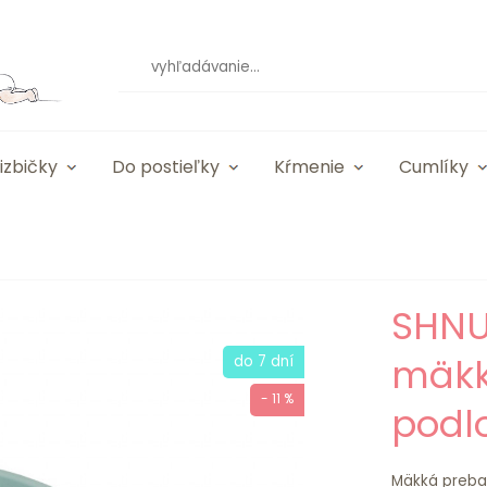
izbičky
Do postieľky
Kŕmenie
Cumlíky
SHNU
mäkk
do 7 dní
- 11 %
podl
Mäkká prebaľ