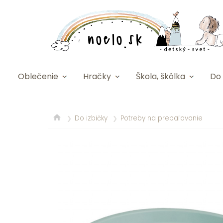
Oblečenie
Hračky
Škola, škôlka
Do 
Do izbičky
Potreby na prebaľovanie
❯
❯