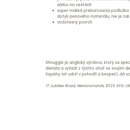
alebo na cestách
super mäkká prebaľovacia podložka 
dotyk penového materiálu, nie je ta
vodotesný povrch
Shnuggle je anglický výrobca, ktorý sa špe
dieťaťa a vyťažiť z týchto chvíľ so svojí
Squishy ich udrží v pohodlí a bezpečí, dá s
17 Jubilee Road, Newtownards, BT23 4YH, UK