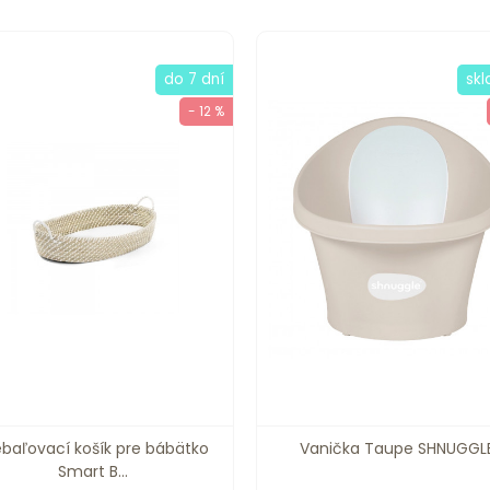
do 7 dní
sk
- 12 %
ebaľovací košík pre bábätko
Vanička Taupe SHNUGGL
Smart B...