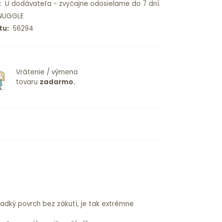
:
U dodávateľa - zvyčajne odosielame do 7 dní.
UGGLE
tu:
56294
Vrátenie / výmena
tovaru
zadarmo.
hladký povrch bez zákutí, je tak extrémne