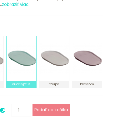
.
zobraziť viac
eucalyptus
taupe
blossom
 €