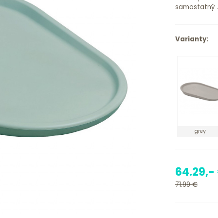
samostatný ..
Varianty:
grey
64.29,-
71.99 €