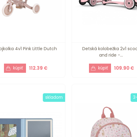
ojkolka 4v1 Pink Little Dutch
Detská kolobežka 2v1 sco
and ride -...
112.39 €
109.90 €
skladom
3