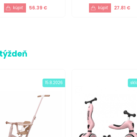
56.39 €
27.81 €
 týždeň
15.8.2026
sk