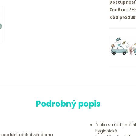
Dostupnosť
Značka:
SHN
Kód produk
Podrobný popis
ľahko sa čistí, má 
hygienická
ý produkt kdekoľvek doma