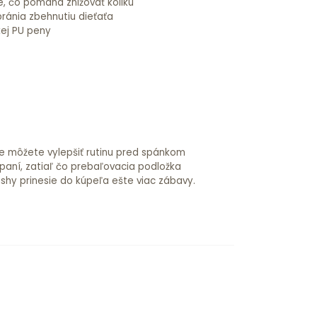
ve, čo pomáha znižovať koliku
ránia zbehnutiu dieťaťa
kej PU peny
nie môžete vylepšiť rutinu pred spánkom
paní, zatiaľ čo prebaľovacia podložka
Wishy prinesie do kúpeľa ešte viac zábavy.