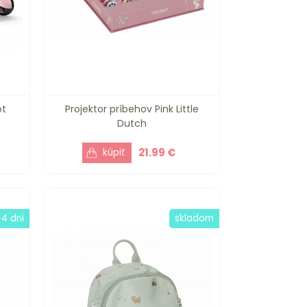
ot
Projektor príbehov Pink Little
Dutch
21.99 €
-4 dni
skladom