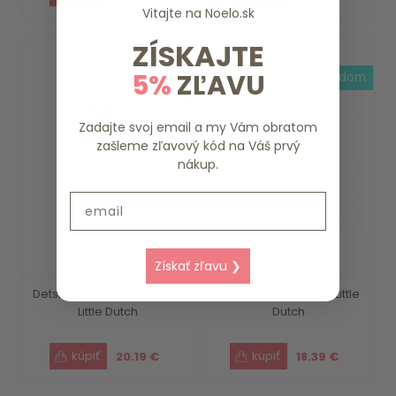
Vitajte na
Noelo.sk
ZÍSKAJTE
5%
ZĽAVU
3-4 dni
skladom
Zadajte svoj email a my Vám obratom
zašleme zľavový kód na Váš prvý
nákup.
Email
Získať zľavu ❯
Detský batoh Fairy Garden
Detský batoh Farma Little
Little Dutch
Dutch
20.19 €
18.39 €