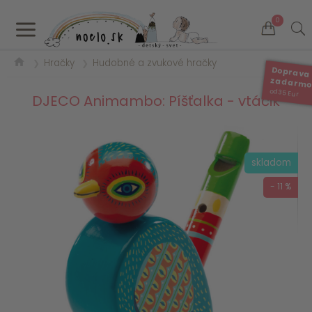
a
0
Hračky
Hudobné a zvukové hračky
❯
❯
Doprava
zadarm
od 35 Eur
DJECO Animambo: Píšťalka - vtáčik
skladom
- 11 %