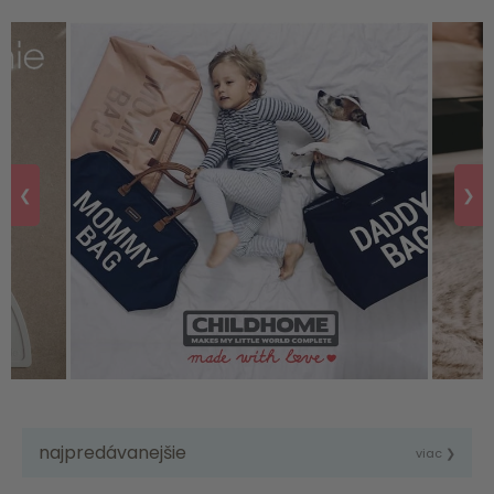
❮
❯
najpredávanejšie
viac ❯