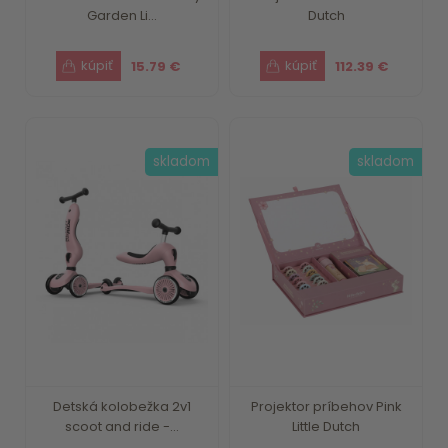
Garden Li...
Dutch
15.79 €
112.39 €
skladom
skladom
Detská kolobežka 2v1
Projektor príbehov Pink
scoot and ride -...
Little Dutch