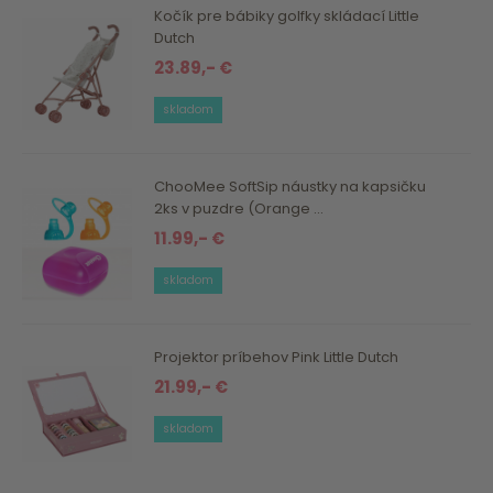
Kočík pre bábiky golfky skládací Little
Dutch
23.89,- €
skladom
ChooMee SoftSip náustky na kapsičku
2ks v puzdre (Orange ...
11.99,- €
skladom
Projektor príbehov Pink Little Dutch
21.99,- €
skladom