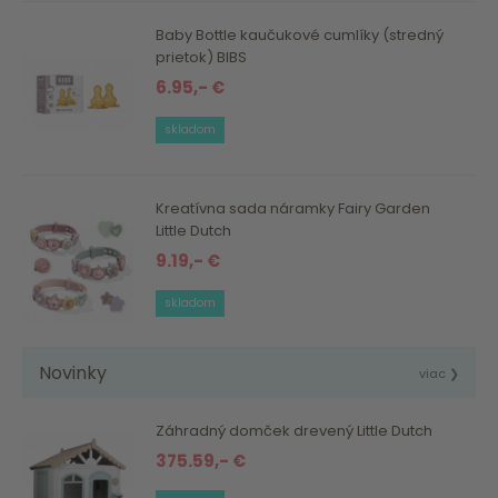
Baby Bottle kaučukové cumlíky (stredný
prietok) BIBS
6.95,- €
skladom
Kreatívna sada náramky Fairy Garden
Little Dutch
9.19,- €
skladom
Novinky
viac ❯
Záhradný domček drevený Little Dutch
375.59,- €