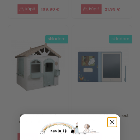
109.90 €
21.99 €
skladom
skladom
Záhradný domček
Kresliaci tablet Blue Forest
drevený Little Dutch
Friends ...
375.59 €
15.79 €