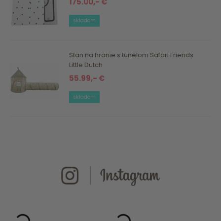
175.00,- €
skladom
Stan na hranie s tunelom Safari Friends
Little Dutch
55.99,- €
skladom