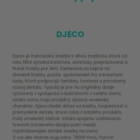
DJECO
Djeco je francúzska značka s dlhou tradíciou, ktorá od
roku 1954 vytvára kreatívne, esteticky prepracované a
hravé hračky pre deti. Zameriava sa najmä na
drevené hračky, puzzle, spoločenské hry a kreatívne
sady, ktoré podporujú fantáziu, tvorivosť a prirodzený
rozvoj dieťaťa. Typický je pre ňu originálny dizajn
vytvorený v spolupráci s ilustrátormi z celého sveta,
vďaka čomu majú produkty výrazný umelecký
charakter. Djeco kladie dôraz na kvalitu, bezpečnosť a
premyslené detaily, ktoré robia z každého produktu
malý umelecký zážitok. Vďaka spojeniu vzdelávania,
hravosti a krásneho dizajnu patrí medzi
najobľúbenejšie detské značky na svete.
3 rue des Grands Augustins, 75006 Paris, France