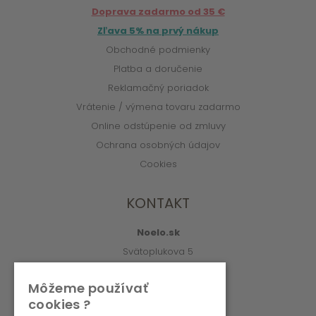
Doprava zadarmo od 35 €
Zľava 5% na prvý nákup
Obchodné podmienky
Platba a doručenie
Reklamačný poriadok
Vrátenie / výmena tovaru zadarmo
Online odstúpenie od zmluvy
Ochrana osobných údajov
Cookies
KONTAKT
Noelo.sk
Svätoplukova 5
010 01 Žilina
Môžeme používať
info@noelo.sk
cookies ?
02/222 003 76 (8:00-15:00)