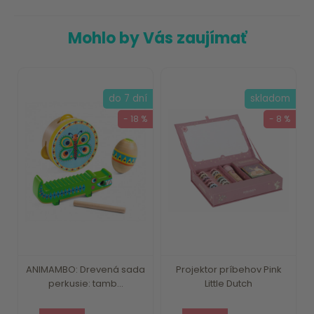
Mohlo by Vás zaujímať
do 7 dní
skladom
- 18 %
- 8 %
ANIMAMBO: Drevená sada
Projektor príbehov Pink
perkusie: tamb...
Little Dutch