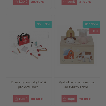
20.40 €
21.99 €
do 7 dní
skladom
- 8 %
Drevený lekársky kufrík
Vyskakovacie zvieratká
pre deti Dokt...
so zvukmi Farm...
30.68 €
23.89 €