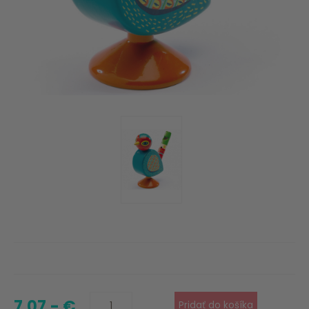
7.07,- €