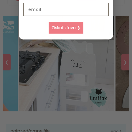
Email
Získať zľavu ❯
❮
❯
najpredávanejšie
viac ❯