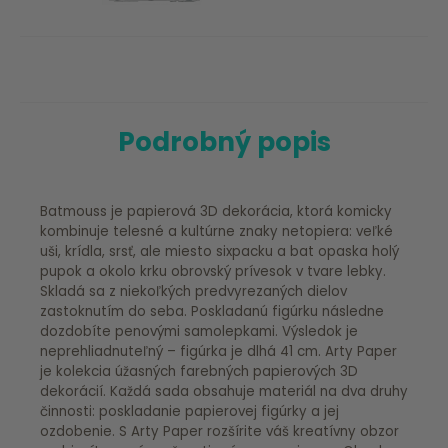
Podrobný popis
Batmouss je papierová 3D dekorácia, ktorá komicky
kombinuje telesné a kultúrne znaky netopiera: veľké
uši, krídla, srsť, ale miesto sixpacku a bat opaska holý
pupok a okolo krku obrovský prívesok v tvare lebky.
Skladá sa z niekoľkých predvyrezaných dielov
zastoknutím do seba. Poskladanú figúrku následne
dozdobíte penovými samolepkami. Výsledok je
neprehliadnuteľný – figúrka je dlhá 41 cm. Arty Paper
je kolekcia úžasných farebných papierových 3D
dekorácií. Každá sada obsahuje materiál na dva druhy
činnosti: poskladanie papierovej figúrky a jej
ozdobenie. S Arty Paper rozšírite váš kreatívny obzor