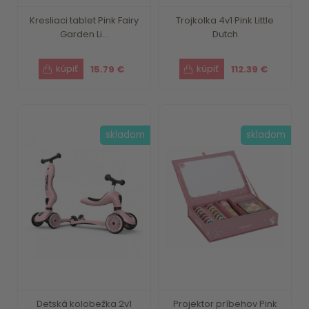
Kresliaci tablet Pink Fairy
Trojkolka 4v1 Pink Little
Garden Li...
Dutch
15.79 €
112.39 €
skladom
skladom
Detská kolobežka 2v1
Projektor príbehov Pink