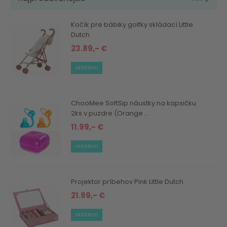
Kočík pre bábiky golfky skládací Little
Dutch
23.89,- €
skladom
ChooMee SoftSip náustky na kapsičku
2ks v puzdre (Orange ...
11.99,- €
skladom
Projektor príbehov Pink Little Dutch
21.99,- €
skladom