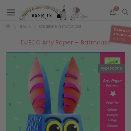
a
0
Hračky
Kreatívne a motorické
❯
❯
Doprava
zadarm
od 35 Eur
DJECO Arty Paper – Batmouss
vypredané