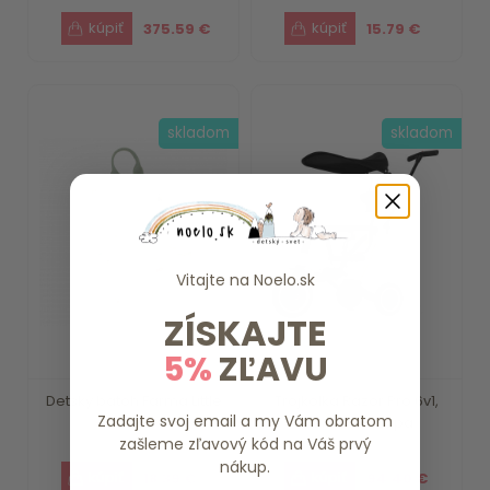
375.59 €
15.79 €
skladom
skladom
Vitajte na
Noelo.sk
ZÍSKAJTE
5%
ZĽAVU
Detský batoh Farma Little
Trojkolka Razor Pro 6v1,
Zadajte svoj email a my Vám obratom
Dutch
Coral Pink Zopa
zašleme zľavový kód na Váš prvý
nákup.
18.39 €
94.40 €