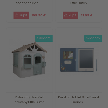
scoot and ride -...
Little Dutch
109.90 €
21.99 €
skladom
skladom
Záhradný domček
Kresliaci tablet Blue Forest
drevený Little Dutch
Friends ...