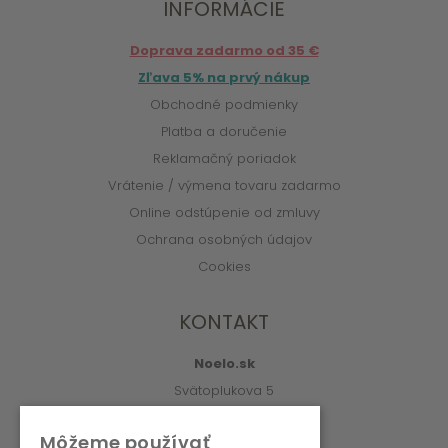
INFORMÁCIE
Doprava zadarmo od 35 €
Zľava 5% na prvý nákup
Obchodné podmienky
Platba a doručenie
Reklamačný poriadok
Vrátenie / výmena tovaru zadarmo
Online odstúpenie od zmluvy
Ochrana osobných údajov
Cookies
KONTAKT
Noelo.sk
Svätoplukova 5
010 01 Žilina
Môžeme používať