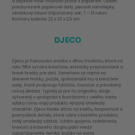
a objavíte nové možnosti práce s papierom. Obsah:
predvyrezané papierové diely, penové samolepky,
obrázkový návod Odporúčaný vek: 7 – 13 rokov
Rozmery balenia: 22 x 32 x 2,5 cm
DJECO
Djeco je francúzska značka s dlhou tradíciou, ktorá od
roku 1954 vytvára kreatívne, esteticky prepracované a
hravé hračky pre deti. Zameriava sa najmä na
drevené hračky, puzzle, spoločenské hry a kreatívne
sady, ktoré podporujú fantáziu, tvorivosť a prirodzený
rozvoj dieťaťa. Typický je pre ňu originálny dizajn
vytvorený v spolupráci s ilustrátormi z celého sveta,
vďaka čomu majú produkty výrazný umelecký
charakter. Djeco kladie dôraz na kvalitu, bezpečnosť a
premyslené detaily, ktoré robia z každého produktu
malý umelecký zážitok. Vďaka spojeniu vzdelávania,
hravosti a krásneho dizajnu patrí medzi
najobľúbenejšie detské značky na svete.