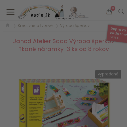
a
0
Kreatívne a tvorivé
Výroba šperkov
❯
❯
Doprava
zadarm
od 35 Eur
Janod Atelier Sada Výroba šperkov
Tkané náramky 13 ks od 8 rokov
vypredané