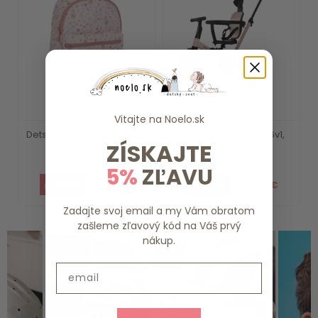
Vitajte na
Noelo.sk
Detský batoh Fairy Garden
Trojkolka Razor Pro 6v1,
ZÍSKAJTE
Little Dutch
Coral Pink Zopa
5%
ZĽAVU
20.19 €
94.40 €
Zadajte svoj email a my Vám obratom
zašleme zľavový kód na Váš prvý
nákup.
Email