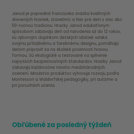
Janod je popredná francúzska značka kvalitných
drevených hračiek, stavebníc a hier pre deti s viac ako
50-ročnou tradíciou. Hračky Janod edukatívnym
spôsobom zabávajú deti od narodenia až do 12 rokov,
sú výborným doplnkom detských izbičiek vďaka
svojmu príťažlivému a farebnému designu, pomáhajú
deťom pripraviť sa na školské povinnosti hravou
formou. Sú ekologické a testované na splnenie
najvyšších bezpečnostných štandardov. Hračky Janod
získavajú každoročne mnoho medzinárodných
ocenení. Množstvo produktov vyhovuje rozvoju podľa
Montessori a Waldorfskej pedagogiky, pri autizme a
pri poruchách učenia.
Obľúbené za posledný týždeň