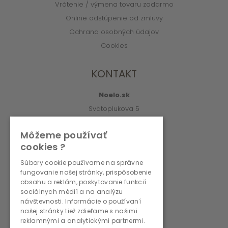
Vrátenie / výmena tovaru zadarmo
Online odstúpenie od zmluvy
Ochrana osobných údajov
Cookies
KONTAKT
Noelo.sk
Svätoplukova 5
010 01 Žilina
Môžeme používať
info@noelo.sk
cookies ?
02/222 003 76 (8:00-15:00)
Súbory cookie používame na správne
fungovanie našej stránky, prispôsobenie
PREVÁDZKOVATEĽ
obsahu a reklám, poskytovanie funkcií
sociálnych médií a na analýzu
návštevnosti. Informácie o používaní
WMS, s.r.o., r.s.p.
našej stránky tiež zdieľame s našimi
Svätoplukova 5
reklamnými a analytickými partnermi.