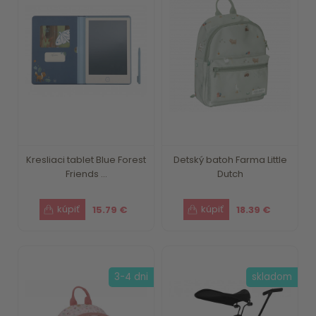
Kresliaci tablet Blue Forest
Detský batoh Farma Little
Friends ...
Dutch
15.79 €
18.39 €
3-4 dni
skladom