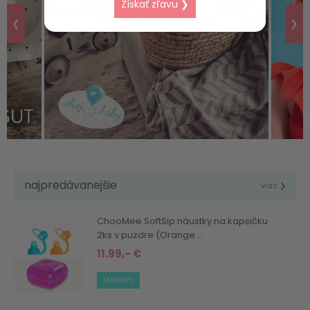
Získať zľavu ❯
❮
❯
najpredávanejšie
viac ❯
ChooMee SoftSip náustky na kapsičku
2ks v puzdre (Orange ...
11.99,- €
skladom