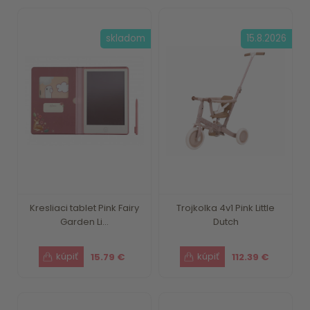
skladom
15.8.2026
Kresliaci tablet Pink Fairy
Trojkolka 4v1 Pink Little
Garden Li...
Dutch
15.79 €
112.39 €