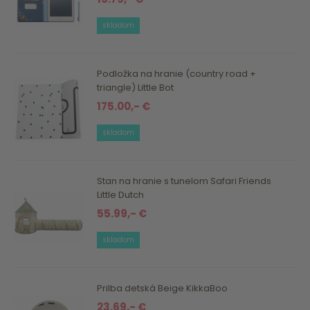
skladom
Podložka na hranie (country road +
triangle) Little Bot
175.00,- €
skladom
Stan na hranie s tunelom Safari Friends
Little Dutch
55.99,- €
skladom
Prilba detská Beige KikkaBoo
23.69,- €