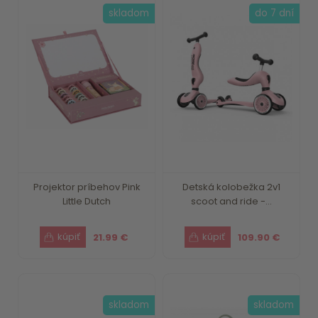
skladom
do 7 dní
Projektor príbehov Pink
Detská kolobežka 2v1
Little Dutch
scoot and ride -...
21.99 €
109.90 €
skladom
skladom