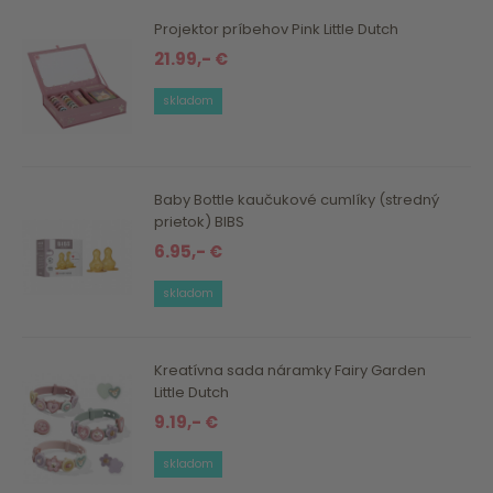
Projektor príbehov Pink Little Dutch
21.99,- €
skladom
Baby Bottle kaučukové cumlíky (stredný
prietok) BIBS
6.95,- €
skladom
Kreatívna sada náramky Fairy Garden
Little Dutch
9.19,- €
skladom