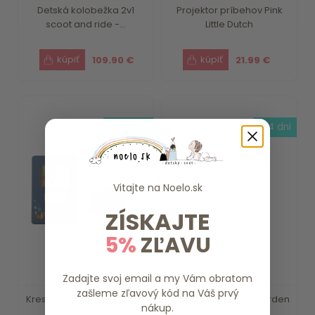
Detská kolobežka 2v1
Projektor príbehov Pink
scoot and ride -...
Little Dutch
109.90 €
21.99 €
skladom
3-4 dni
Vitajte na
Noelo.sk
ZÍSKAJTE
5%
ZĽAVU
Zadajte svoj email a my Vám obratom
zašleme zľavový kód na Váš prvý
Kresliaci tablet Blue Forest
Detský batoh Fairy Garden
nákup.
Friends ...
Little Dutch