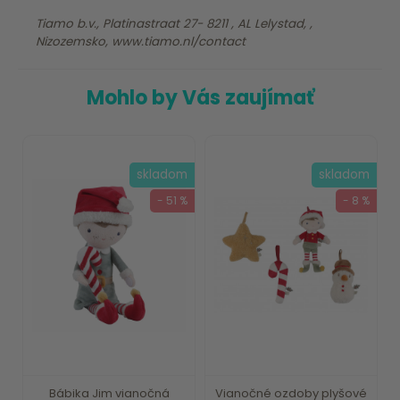
Tiamo b.v., Platinastraat 27- 8211 , AL Lelystad, ,
Nizozemsko, www.tiamo.nl/contact
Mohlo by Vás zaujímať
skladom
skladom
- 51 %
- 8 %
Bábika Jim vianočná
Vianočné ozdoby plyšové