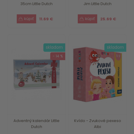
35cm Little Dutch
Jim Little Dutch
11.69 €
25.69 €
skladom
skladom
- 14 %
Adventný kalendár Little
Kvído - Zvukové pexeso
Dutch
Albi