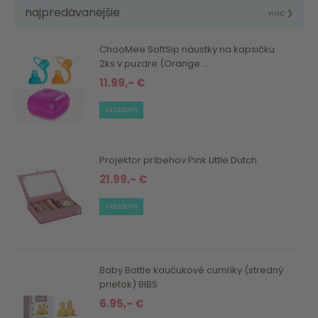
najpredávanejšie
viac ❯
ChooMee SoftSip náustky na kapsičku
2ks v puzdre (Orange ...
11.99,- €
skladom
Projektor príbehov Pink Little Dutch
21.99,- €
skladom
Baby Bottle kaučukové cumlíky (stredný
prietok) BIBS
6.95,- €