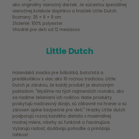
ako originálny vianočný darček. Je súčasťou špeciálnej
vianočnej kolekcie doplnkov a hračiek Little Dutch.
Rozmery: 35 × 6 × 9 cm
Zloženie: 100% polyester
Vhodné pre deti od 12 mesiacov.
Little Dutch
Holandská značka pre bábätká, batoľatá a
predškolákov s viac ako 10 ročnou tradíciou. Little
Dutch je zárukou, že každý produkt je skutočným
pokladom. "Myslíme na tých najmenších rovnako, ako
sa riadime želaniami ich rodičov. Naše produkty
poskytujú nadčasový dizajn, sú zábavné na hranie a sú
zároveň úplne bezpečné pre deti." Hračky Little dutch
podporujú rozvoj každého dieťaťa v maximálnej
možnej miere, návrhy sú funkčné a fascinujúce.
Vyžarujú radosť, dodávajú pohodlie a prinášajú
ľahkosť.