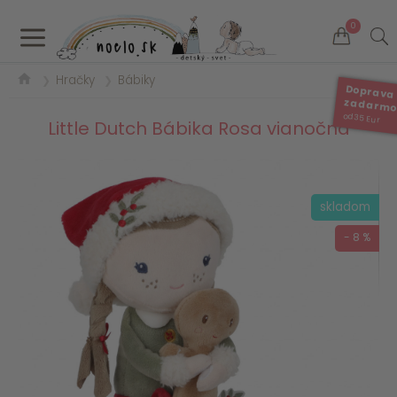
a
0
Hračky
Bábiky
❯
❯
Doprava
zadarm
od 35 Eur
Little Dutch Bábika Rosa vianočná
skladom
- 8 %