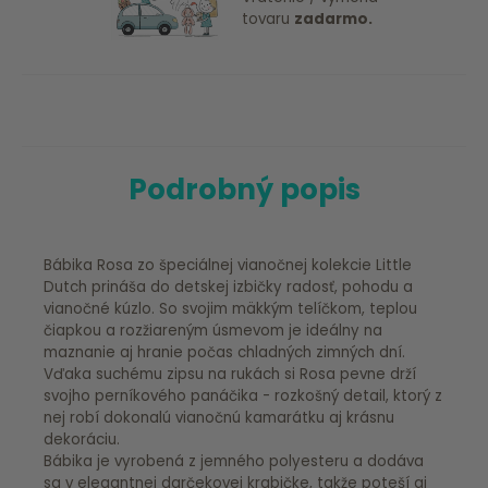
tovaru
zadarmo.
Podrobný popis
Bábika Rosa zo špeciálnej vianočnej kolekcie Little
Dutch prináša do detskej izbičky radosť, pohodu a
vianočné kúzlo. So svojim mäkkým telíčkom, teplou
čiapkou a rozžiareným úsmevom je ideálny na
maznanie aj hranie počas chladných zimných dní.
Vďaka suchému zipsu na rukách si Rosa pevne drží
svojho perníkového panáčika - rozkošný detail, ktorý z
nej robí dokonalú vianočnú kamarátku aj krásnu
dekoráciu.
Bábika je vyrobená z jemného polyesteru a dodáva
sa v elegantnej darčekovej krabičke, takže poteší aj