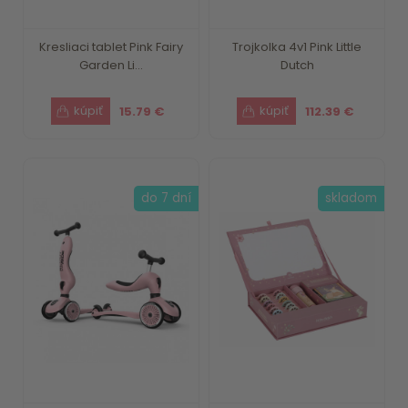
Kresliaci tablet Pink Fairy
Trojkolka 4v1 Pink Little
Garden Li...
Dutch
15.79 €
112.39 €
do 7 dní
skladom