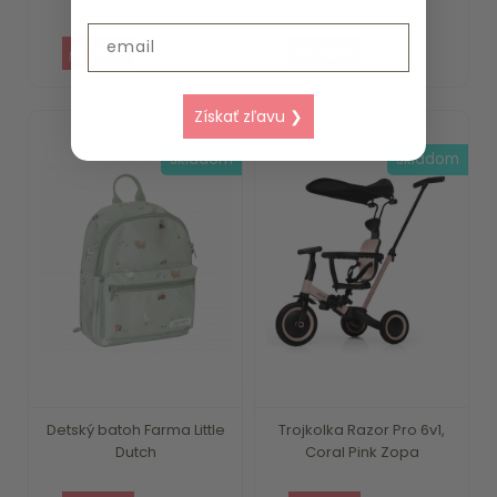
Email
15.79 €
20.19 €
Získať zľavu ❯
skladom
skladom
Detský batoh Farma Little
Trojkolka Razor Pro 6v1,
Dutch
Coral Pink Zopa