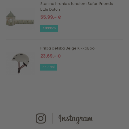
Stan na hranie s tunelom Safari Friends
Little Dutch
55.99,- €
skladom
Prilba detská Beige KikkaBoo
23.69,- €
do 7 dní