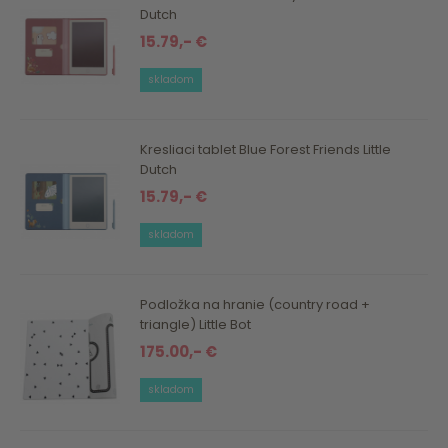
Dutch
15.79,- €
skladom
Kresliaci tablet Blue Forest Friends Little
Dutch
15.79,- €
skladom
Podložka na hranie (country road +
triangle) Little Bot
175.00,- €
skladom