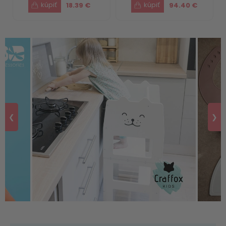
18.39 €
94.40 €
❮
❯