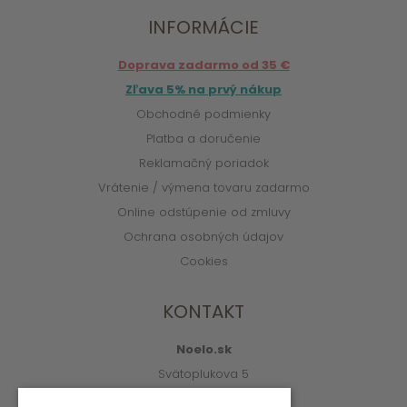
INFORMÁCIE
Doprava zadarmo od 35 €
Zľava 5% na prvý nákup
Obchodné podmienky
Platba a doručenie
Reklamačný poriadok
Vrátenie / výmena tovaru zadarmo
Online odstúpenie od zmluvy
Ochrana osobných údajov
Cookies
KONTAKT
Noelo.sk
Svätoplukova 5
010 01 Žilina