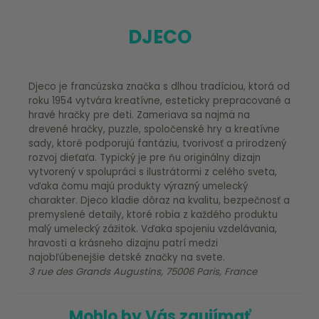
DJECO
Djeco je francúzska značka s dlhou tradíciou, ktorá od
roku 1954 vytvára kreatívne, esteticky prepracované a
hravé hračky pre deti. Zameriava sa najmä na
drevené hračky, puzzle, spoločenské hry a kreatívne
sady, ktoré podporujú fantáziu, tvorivosť a prirodzený
rozvoj dieťaťa. Typický je pre ňu originálny dizajn
vytvorený v spolupráci s ilustrátormi z celého sveta,
vďaka čomu majú produkty výrazný umelecký
charakter. Djeco kladie dôraz na kvalitu, bezpečnosť a
premyslené detaily, ktoré robia z každého produktu
malý umelecký zážitok. Vďaka spojeniu vzdelávania,
hravosti a krásneho dizajnu patrí medzi
najobľúbenejšie detské značky na svete.
3 rue des Grands Augustins, 75006 Paris, France
Mohlo by Vás zaujímať