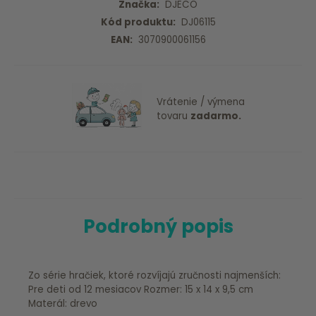
Značka:
DJECO
Kód produktu:
DJ06115
EAN:
3070900061156
Vrátenie / výmena
tovaru
zadarmo.
Podrobný popis
Zo série hračiek, ktoré rozvíjajú zručnosti najmenších:
Pre deti od 12 mesiacov Rozmer: 15 x 14 x 9,5 cm
Materál: drevo