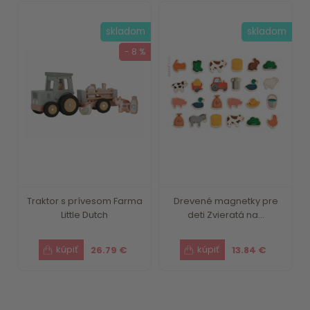
skladom
skladom
- 8 %
Traktor s prívesom Farma
Drevené magnetky pre
Little Dutch
deti Zvieratá na...
26.79 €
13.84 €