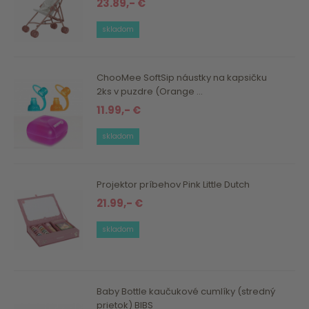
23.89,- €
skladom
ChooMee SoftSip náustky na kapsičku
2ks v puzdre (Orange ...
11.99,- €
skladom
Projektor príbehov Pink Little Dutch
21.99,- €
skladom
Baby Bottle kaučukové cumlíky (stredný
prietok) BIBS