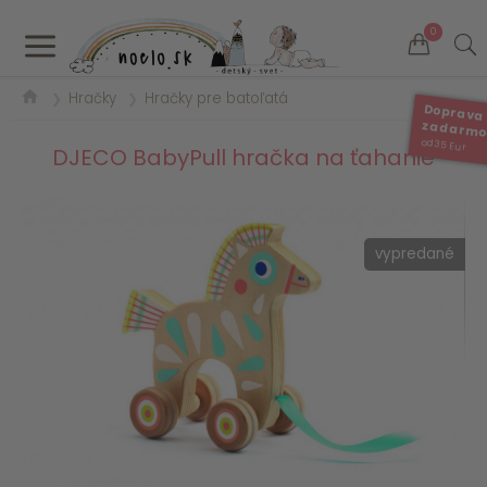
a
0
Hračky
Hračky pre batoľatá
❯
❯
Doprava
zadarm
od 35 Eur
DJECO BabyPull hračka na ťahanie
vypredané