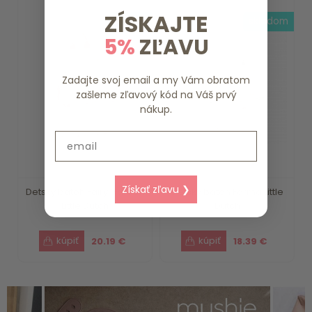
ZÍSKAJTE
3-4 dni
skladom
5%
ZĽAVU
Zadajte svoj email a my Vám obratom
zašleme zľavový kód na Váš prvý
nákup.
Email
Získať zľavu ❯
Detský batoh Fairy Garden
Detský batoh Farma Little
Little Dutch
Dutch
20.19 €
18.39 €