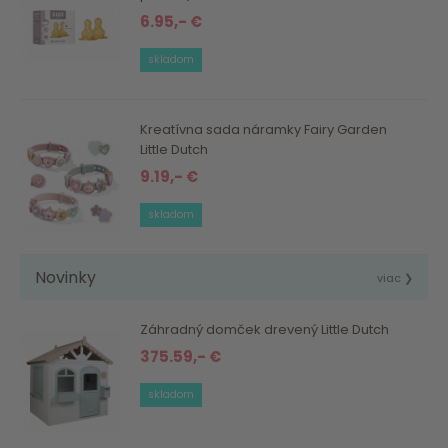
6.95,- €
skladom
Kreatívna sada náramky Fairy Garden
Little Dutch
9.19,- €
skladom
Novinky
viac ❯
Záhradný domček drevený Little Dutch
375.59,- €
skladom