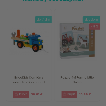
do 7 dní
skladom
- 8 %
BricoKids Kamión s
Puzzle 4v1 Farma Little
náradím 17 ks Janod
Dutch
36.61 €
10.99 €