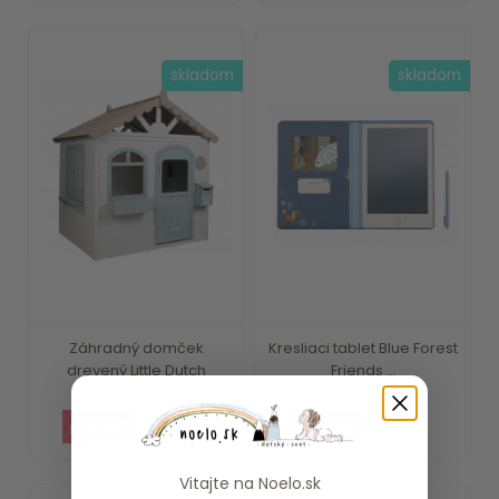
skladom
skladom
Záhradný domček
Kresliaci tablet Blue Forest
drevený Little Dutch
Friends ...
375.59 €
15.79 €
Vitajte na
Noelo.sk