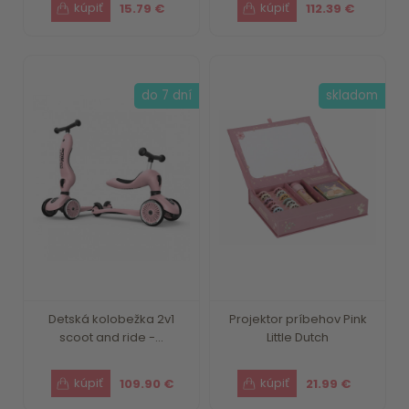
15.79 €
112.39 €
do 7 dní
skladom
Detská kolobežka 2v1
Projektor príbehov Pink
scoot and ride -...
Little Dutch
109.90 €
21.99 €