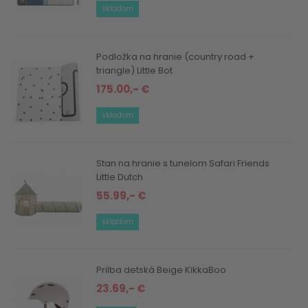
skladom
Podložka na hranie (country road +
triangle) Little Bot
175.00,- €
skladom
Stan na hranie s tunelom Safari Friends
Little Dutch
55.99,- €
skladom
Prilba detská Beige KikkaBoo
23.69,- €