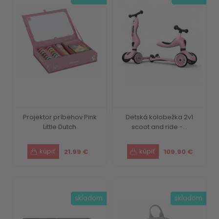
Projektor príbehov Pink
Detská kolobežka 2v1
Little Dutch
scoot and ride -...
21.99 €
109.90 €
skladom
skladom