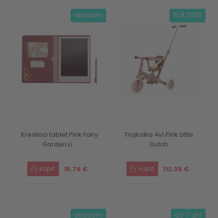
skladom
15.8.2026
Kresliaci tablet Pink Fairy
Trojkolka 4v1 Pink Little
Garden Li...
Dutch
15.79 €
112.39 €
skladom
do 7 dní