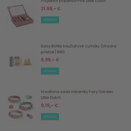
Projektor príbehov Pink Little Dutch
21.99,- €
skladom
Baby Bottle kaučukové cumlíky (stredný
prietok) BIBS
6.95,- €
skladom
Kreatívna sada náramky Fairy Garden
Little Dutch
9.19,- €
skladom