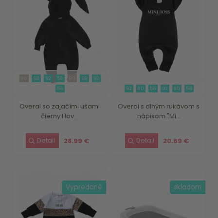
80
68
92
56
80
68
92
56
92
80
56
92
80
56
Overal so zajačími ušami
Overal s dlhým rukávom s
čierny I lov...
nápisom "Mi...
28.99 €
20.69 €
Vypredané
skladom