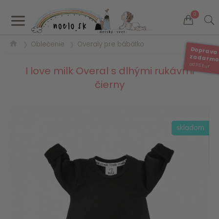
a
0
Oblečenie
Overaly pre bábätko
❯
❯
Doprava
zadarm
od 35 Eur
I love milk Overal s dlhými rukávmi
čierny
skladom