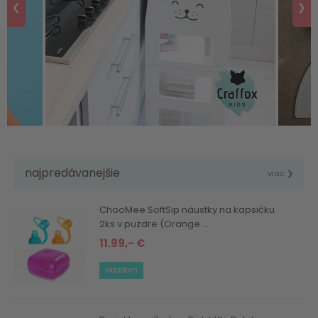
❮
❯
najpredávanejšie
viac ❯
ChooMee SoftSip náustky na kapsičku
2ks v puzdre (Orange ...
11.99,- €
skladom