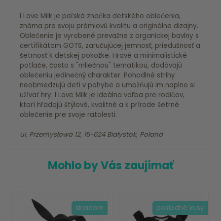
I Love Milk je poľská značka detského oblečenia,
známa pre svoju prémiovú kvalitu a originálne dizajny.
Oblečenie je vyrobené prevažne z organickej bavlny s
certifikátom GOTS, zaručujúcej jemnosť, priedušnosť a
šetrnosť k detskej pokožke. Hravé a minimalistické
potlače, často s "mliečnou" tematikou, dodávajú
oblečeniu jedinečný charakter. Pohodlné strihy
neobmedzujú deti v pohybe a umožňujú im naplno si
užívať hry. I Love Milk je ideálna voľba pre rodičov,
ktorí hľadajú štýlové, kvalitné a k prírode šetrné
oblečenie pre svoje ratolesti.
ul. Przemysłowa 12, 15-624 Białystok, Poland
Mohlo by Vás zaujímať
skladom
posledné kusy