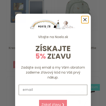
Vitajte na
Noelo.sk
ZÍSKAJTE
Kresliaci tablet Blue Forest
Detský batoh Farma Little
Friends ...
Dutch
5%
ZĽAVU
15.79 €
18.39 €
Zadajte svoj email a my Vám obratom
zašleme zľavový kód na Váš prvý
nákup.
Email
3-4 dni
skladom
Získať zľavu ❯