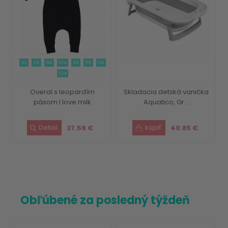
92
56
68
104
92
56
68
104
Overal s leopardím
Skladacia detská vanička
pásom I love milk
Aquatico, Gr...
27.59 €
40.85 €
Obľúbené za posledný týždeň