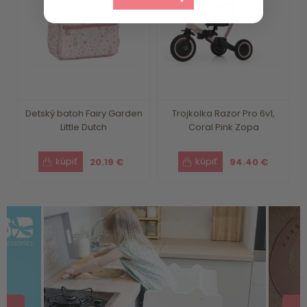
Detský batoh Fairy Garden
Trojkolka Razor Pro 6v1,
Little Dutch
Coral Pink Zopa
20.19 €
94.40 €