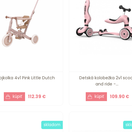
ojkolka 4v1 Pink Little Dutch
Detská kolobežka 2v1 sco
and ride -...
112.39 €
109.90 €
skladom
sk