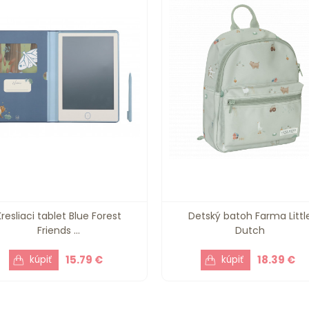
Kresliaci tablet Blue Forest
Detský batoh Farma Littl
Friends ...
Dutch
15.79 €
18.39 €