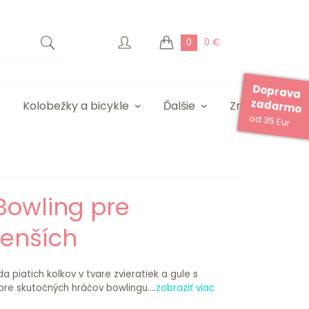
0
0 €
Doprava
zadarmo
Kolobežky a bicykle
Ďalšie
Značky
od 35 Eur
Bowling pre
enších
 piatich kolkov v tvare zvieratiek a gule s
pre skutočných hráčov bowlingu....
zobraziť viac