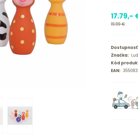
17.79,- 
19.99 €
Dostupnosť
Značka:
Lud
Kód produk
EAN:
355083