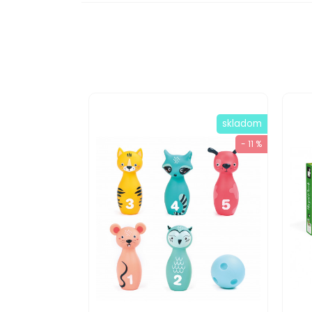
skladom
- 11 %