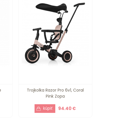
e
Trojkolka Razor Pro 6v1, Coral
Pink Zopa
94.40 €