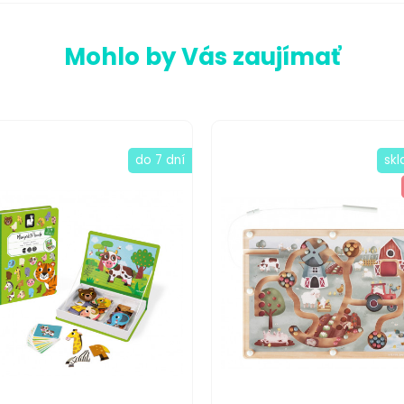
Mohlo by Vás zaujímať
do 7 dní
sk