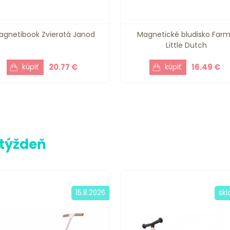
agnetibook Zvieratá Janod
Magnetické bludisko Far
Little Dutch
20.77 €
16.49 €
 týždeň
15.8.2026
sk