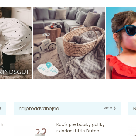
❯
najpredávanejšie
viac ❯
N
ch
Kočík pre bábiky golfky
skládací Little Dutch