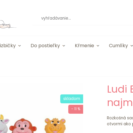
izbičky
Do postieľky
Kŕmenie
Cumlíky
Ludi 
najm
skladom
- 11 %
Rozkošná sada
otvormi ako 