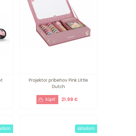
ot
Projektor príbehov Pink Little
Dutch
21.99 €
ladom
skladom