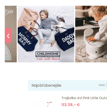
❮
Najobľúbenejšie
viac 
Trojkolka 4v1 Pink Little Dut
112.39,- €