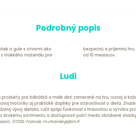
Podrobný popis
tiek a gule s otvormi ako
 stlačení pískajú. Vhodné
 z mäkkého materiálu pre
od 10 mesiacov.
Ludi
a produkty pre bábätká a malé deti zamerané na hru, rozvoj a každ
voj motoriky aj praktické doplnky pre starostlivosť o dieťa. Značka
zený vývoj dieťaťa. LUDI spája funkčnosť s hravosťou a vytvára p
 širokému sortimentu a dostupnosti patrí medzi obľúbené značky
bazon, 37250, Francie, m.charrier@jbm.fr