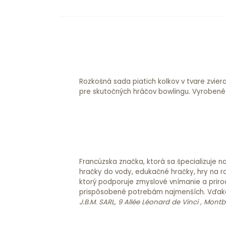
Rozkošná sada piatich kolkov v tvare zviera
bezpečnú a príjemnú hru. Zvieratká Ludi po
pre skutočných hráčov bowlingu. Vyrobené
Francúzska značka, ktorá sa špecializuje n
hračky do vody, edukačné hračky, hry na roz
ktorý podporuje zmyslové vnímanie a prirod
prispôsobené potrebám najmenších. Vďaka
J.B.M. SARL, 9 Allée Léonard de Vinci , Mont