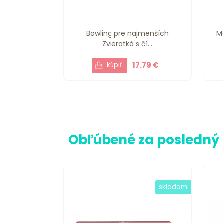
Bowling pre najmenších
M
Zvieratká s čí...
17.79 €
Obľúbené za posledný
skladom