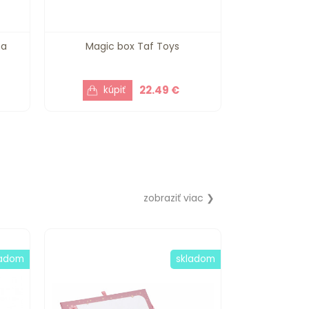
ma
Magic box Taf Toys
22.49 €
zobraziť viac ❯
ladom
skladom