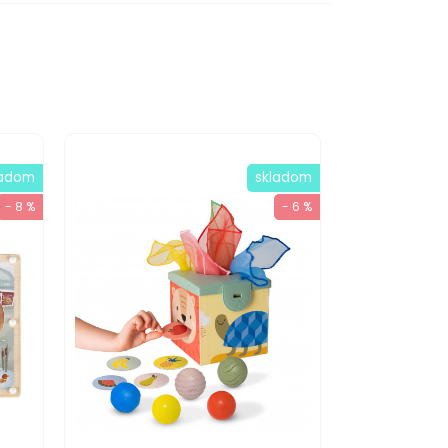
ladom
skladom
- 8 %
- 6 %