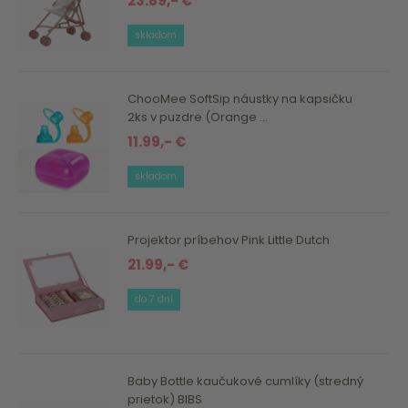
23.89,- €
skladom
ChooMee SoftSip náustky na kapsičku
2ks v puzdre (Orange ...
11.99,- €
skladom
Projektor príbehov Pink Little Dutch
21.99,- €
do 7 dní
Baby Bottle kaučukové cumlíky (stredný
prietok) BIBS