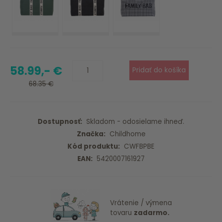
58.99,- €
68.35 €
Dostupnosť:
Skladom - odosielame ihneď.
Značka:
Childhome
Kód produktu:
CWFBPBE
EAN:
5420007161927
Vrátenie / výmena
tovaru
zadarmo.