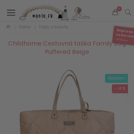
a
0
Ďalšie
Tašky a batohy
❯
❯
Doprava
zadarm
od 35 Eur
Childhome Cestovná taška Family Bag
Puffered Beige
skladom
- 14 %