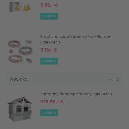
6.95,- €
skladom
Kreatívna sada náramky Fairy Garden
Little Dutch
9.19,- €
skladom
Novinky
viac ❯
Záhradný domček drevený Little Dutch
375.59,- €
skladom