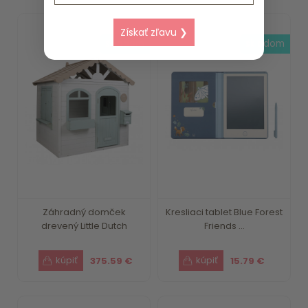
Získať zľavu ❯
skladom
skladom
Záhradný domček
Kresliaci tablet Blue Forest
drevený Little Dutch
Friends ...
375.59 €
15.79 €