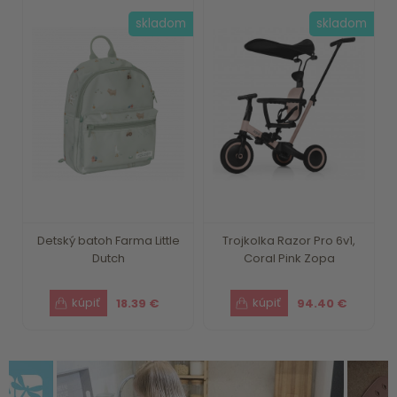
skladom
skladom
Detský batoh Farma Little
Trojkolka Razor Pro 6v1,
Dutch
Coral Pink Zopa
18.39 €
94.40 €