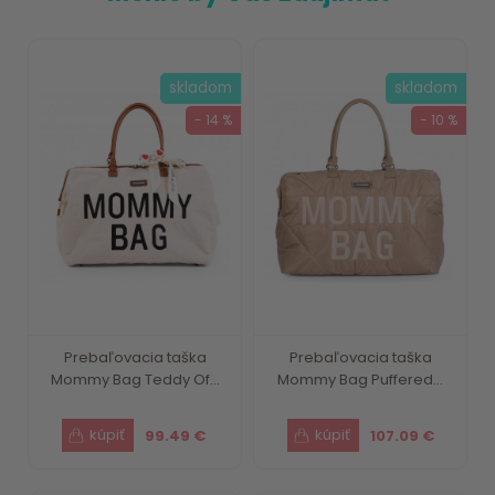
skladom
skladom
- 14 %
- 10 %
Prebaľovacia taška
Prebaľovacia taška
Mommy Bag Teddy Of...
Mommy Bag Puffered...
99.49 €
107.09 €