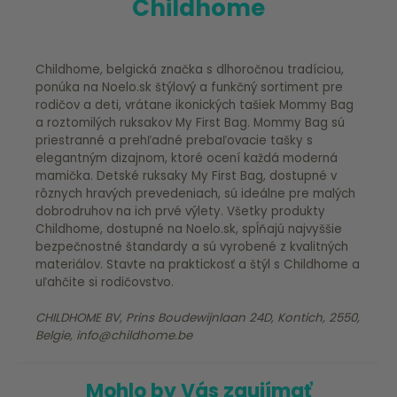
Childhome
Childhome, belgická značka s dlhoročnou tradíciou,
ponúka na Noelo.sk štýlový a funkčný sortiment pre
rodičov a deti, vrátane ikonických tašiek Mommy Bag
a roztomilých ruksakov My First Bag. Mommy Bag sú
priestranné a prehľadné prebaľovacie tašky s
elegantným dizajnom, ktoré ocení každá moderná
mamička. Detské ruksaky My First Bag, dostupné v
rôznych hravých prevedeniach, sú ideálne pre malých
dobrodruhov na ich prvé výlety. Všetky produkty
Childhome, dostupné na Noelo.sk, spĺňajú najvyššie
bezpečnostné štandardy a sú vyrobené z kvalitných
materiálov. Stavte na praktickosť a štýl s Childhome a
uľahčite si rodičovstvo.
CHILDHOME BV, Prins Boudewijnlaan 24D, Kontich, 2550,
Belgie, info@childhome.be
Mohlo by Vás zaujímať