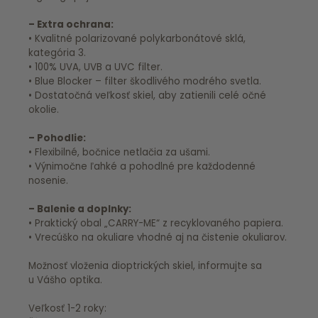
– Extra ochrana:
• Kvalitné polarizované polykarbonátové sklá,
kategória 3.
• 100% UVA, UVB a UVC filter.
• Blue Blocker – filter škodlivého modrého svetla.
• Dostatočná veľkosť skiel, aby zatienili celé očné
okolie.
– Pohodlie:
• Flexibilné, bočnice netlačia za ušami.
• Výnimočne ľahké a pohodlné pre každodenné
nosenie.
– Balenie a doplnky:
• Praktický obal „CARRY-ME“ z recyklovaného papiera.
• Vrecúško na okuliare vhodné aj na čistenie okuliarov.
Možnosť vloženia dioptrických skiel, informujte sa
u Vášho optika.
Veľkosť 1-2 roky: