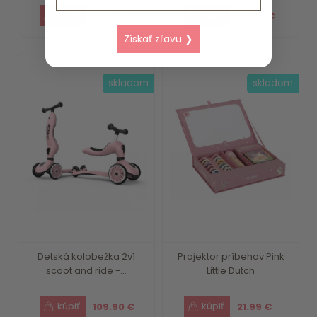
15.79 €
112.39 €
Získať zľavu ❯
skladom
skladom
Detská kolobežka 2v1
Projektor príbehov Pink
scoot and ride -...
Little Dutch
109.90 €
21.99 €