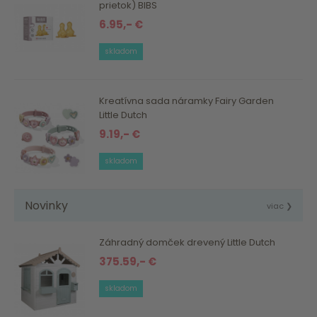
prietok) BIBS
6.95,- €
skladom
Kreatívna sada náramky Fairy Garden
Little Dutch
9.19,- €
skladom
Novinky
viac ❯
Záhradný domček drevený Little Dutch
375.59,- €
skladom