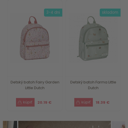
3-4 dni
skladom
Detský batoh Fairy Garden
Detský batoh Farma Little
Little Dutch
Dutch
20.19 €
18.39 €