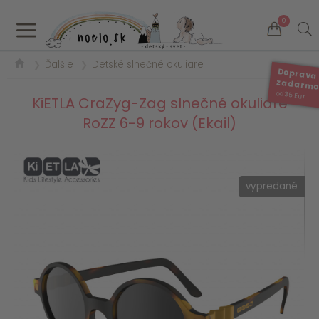
a
0
Ďalšie
Detské slnečné okuliare
❯
❯
Doprava
zadarm
od 35 Eur
KiETLA CraZyg-Zag slnečné okuliare
RoZZ 6-9 rokov (Ekail)
vypredané