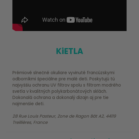
KiETLA
Prémiové slnečné okuliare vyvinuté francúzskymi
odborníkmi špeciálne pre malé deti. Poskytujú tú
najvyššiu ochranu UV filtrov spolu s filtrom modrého
svetla v kvalitných polykarbonátových sklách.
Dokonalá ochrana a dokonalý dizajn aj pre tie
najmenšie deti.
28 Rue Louis Pasteur, Zone de Ragon Bât A2, 44119
Treillières, France