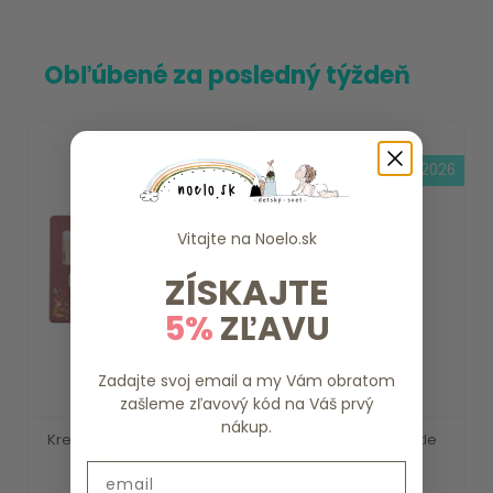
Obľúbené za posledný týždeň
skladom
15.8.2026
Vitajte na
Noelo.sk
ZÍSKAJTE
5%
ZĽAVU
Zadajte svoj email a my Vám obratom
zašleme zľavový kód na Váš prvý
nákup.
Kresliaci tablet Pink Fairy
Trojkolka 4v1 Pink Little
Garden Li...
Dutch
Email