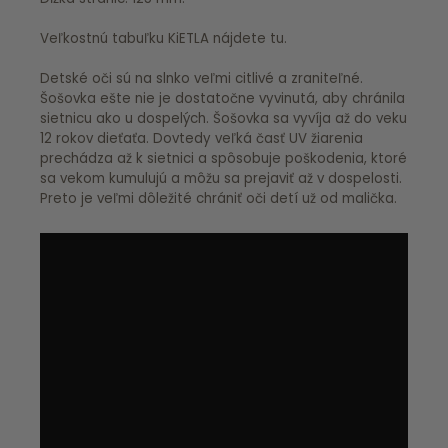
Veľkostnú tabuľku KiETLA nájdete
tu
.
Detské oči sú na slnko veľmi citlivé a zraniteľné.
Šošovka ešte nie je dostatočne vyvinutá, aby chránila
sietnicu ako u dospelých. Šošovka sa vyvíja až do veku
12 rokov dieťaťa. Dovtedy veľká časť UV žiarenia
prechádza až k sietnici a spôsobuje poškodenia, ktoré
sa vekom kumulujú a môžu sa prejaviť až v dospelosti.
Preto je veľmi dôležité chrániť oči detí už od malička.