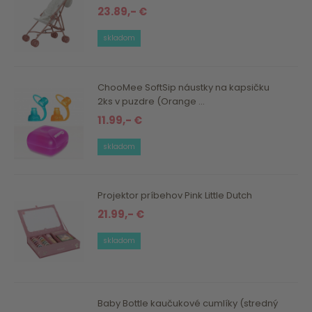
23.89,- €
skladom
ChooMee SoftSip náustky na kapsičku
2ks v puzdre (Orange ...
11.99,- €
skladom
Projektor príbehov Pink Little Dutch
21.99,- €
skladom
Baby Bottle kaučukové cumlíky (stredný