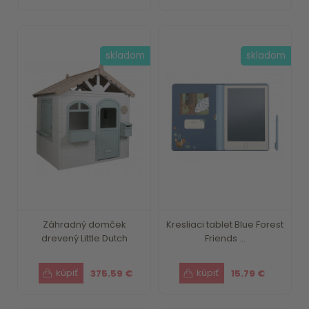
skladom
skladom
Záhradný domček
Kresliaci tablet Blue Forest
drevený Little Dutch
Friends ...
375.59 €
15.79 €