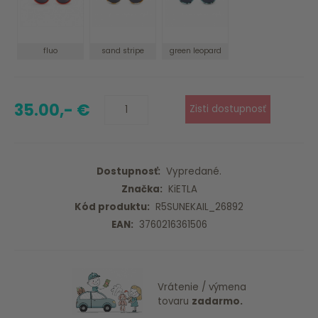
fluo
sand stripe
green leopard
35.00,- €
Dostupnosť:
Vypredané.
Značka:
KiETLA
Kód produktu:
R5SUNEKAIL_26892
EAN:
3760216361506
Vrátenie / výmena
tovaru
zadarmo.