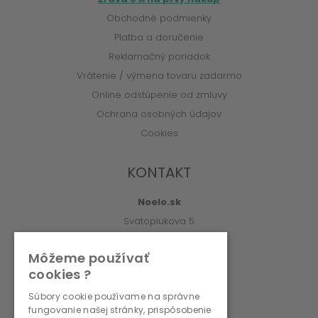
Obchodné podmienky
Platba a doručenie
Reklamačný poriadok
Vrátenie / výmena tovaru zadarmo
Online odstúpenie od zmluvy
Ochrana osobných údajov
Cookies
KONTAKT
Noelo.sk
Svätoplukova 5
010 01 Žilina
Môžeme používať
info@noelo.sk
cookies ?
02/222 003 76 (8:00-15:00)
Súbory cookie používame na správne
fungovanie našej stránky, prispôsobenie