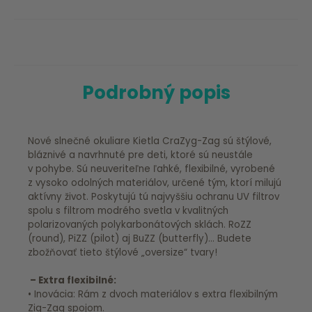
Podrobný popis
Nové slnečné okuliare Kietla CraZyg-Zag sú štýlové,
bláznivé a navrhnuté pre deti, ktoré sú neustále
v pohybe. Sú neuveriteľne ľahké, flexibilné, vyrobené
z vysoko odolných materiálov, určené tým, ktorí milujú
aktívny život. Poskytujú tú najvyššiu ochranu UV filtrov
spolu s filtrom modrého svetla v kvalitných
polarizovaných polykarbonátových sklách. RoZZ
(round), PiZZ (pilot) aj BuZZ (butterfly)… Budete
zbožňovať tieto štýlové „oversize“ tvary!
– Extra flexibilné:
• Inovácia: Rám z dvoch materiálov s extra flexibilným
Zig-Zag spojom.