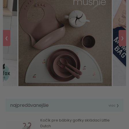
❮
❯
najpredávanejšie
viac ❯
Kočík pre bábiky golfky skládací Little
Dutch