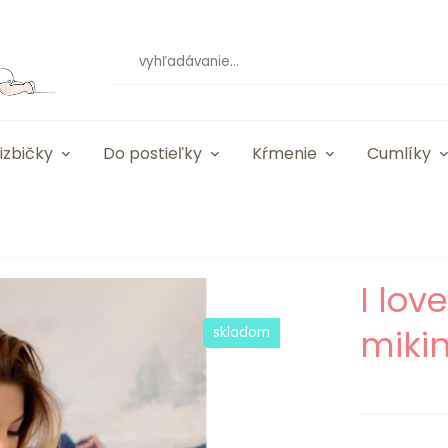
izbičky
Do postieľky
Kŕmenie
Cumlíky
I lov
mikin
skladom