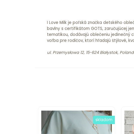
I Love Milk je poľská značka detského oble
bavlny s certifikátom GOTS, zaručujúcej je
tematikou, dodávajú oblečeniu jedinečný ch
voľba pre rodičov, ktorí hľadajú štýlové, kv
ul. Przemysłowa 12, 15-624 Białystok, Poland
skladom