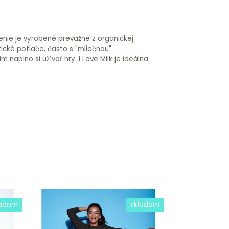
čenie je vyrobené prevažne z organickej
tické potlače, často s "mliečnou"
aplno si užívať hry. I Love Milk je ideálna
ladom
skladom