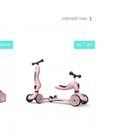
zobraziť viac ❯
ladom
do 7 dní