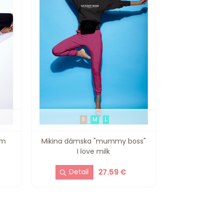
S
M
L
ím
Mikina dámska "mummy boss"
I love milk
27.59 €