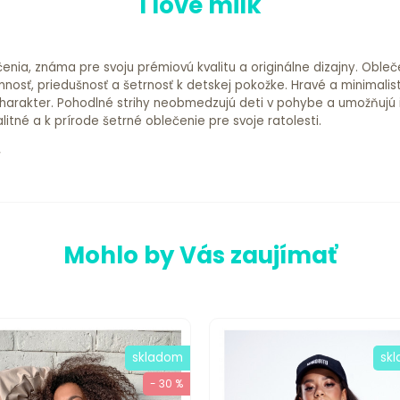
I love milk
čenia, známa pre svoju prémiovú kvalitu a originálne dizajny. Oble
mnosť, priedušnosť a šetrnosť k detskej pokožke. Hravé a minimalis
arakter. Pohodlné strihy neobmedzujú deti v pohybe a umožňujú im n
alitné a k prírode šetrné oblečenie pre svoje ratolesti.
Mohlo by Vás zaujímať
skladom
sk
- 30 %