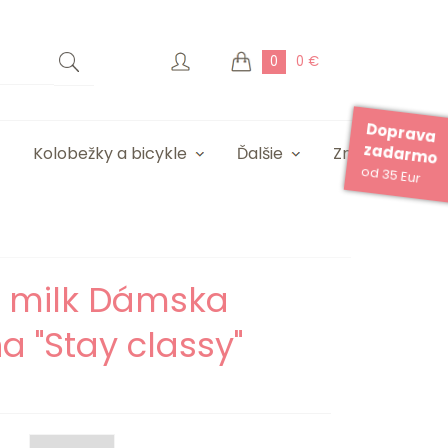
0
0 €
Doprava
zadarmo
Kolobežky a bicykle
Ďalšie
Značky
od 35 Eur
e milk Dámska
a "Stay classy"