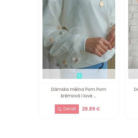
S
Dámska mikina Pom Pom
D
krémová I love ...
29.89 €