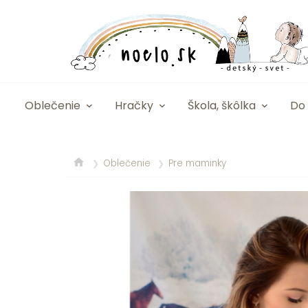
Oblečenie
Hračky
Škola, škôlka
Do 
Oblečenie
Pre maminky
❯
❯