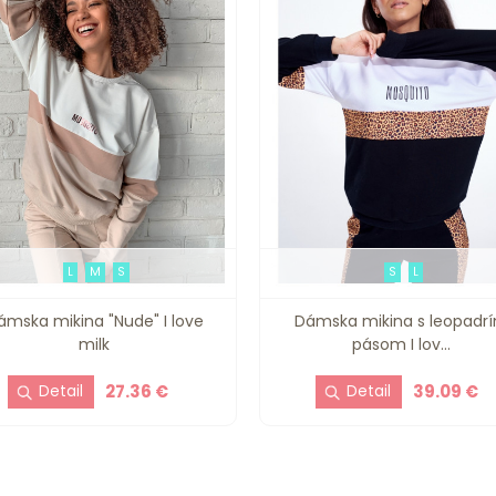
L
M
S
S
L
ámska mikina "Nude" I love
Dámska mikina s leopadr
milk
pásom I lov...
27.36 €
39.09 €