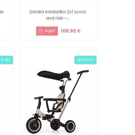
le
Detská kolobežka 2v1 scoot
and ride -...
109.90 €
-4 dni
skladom