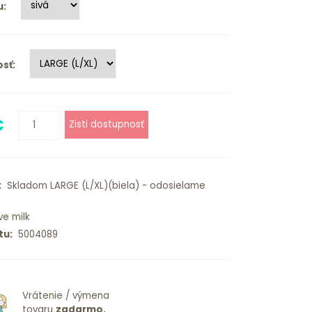
u:
sť:
€
:
Skladom LARGE (L/XL)(biela) - odosielame
ve milk
tu:
5004089
Vrátenie / výmena
tovaru
zadarmo.