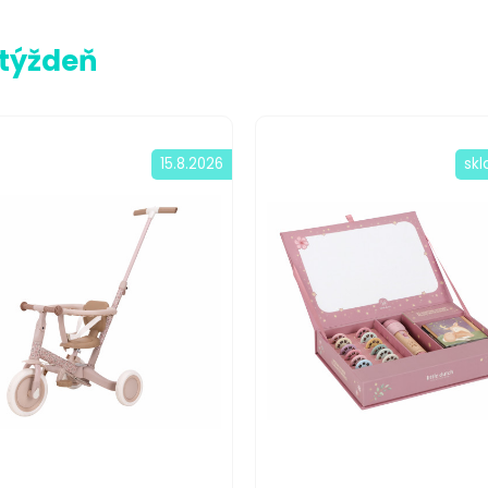
 týždeň
15.8.2026
sk