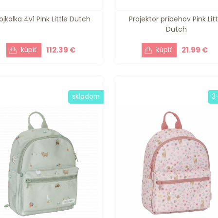
ojkolka 4v1 Pink Little Dutch
Projektor príbehov Pink Litt
Dutch
112.39 €
21.99 €
skladom
3