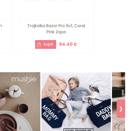
n
Trojkolka Razor Pro 6v1, Coral
Pink Zopa
94.40 €
❯