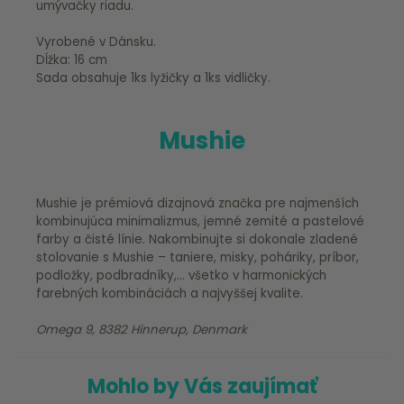
umývačky riadu.
Vyrobené v Dánsku.
Dĺžka: 16 cm
Sada obsahuje 1ks lyžičky a 1ks vidličky.
Mushie
Mushie je prémiová dizajnová značka pre najmenších
kombinujúca minimalizmus, jemné zemité a pastelové
farby a čisté línie. Nakombinujte si dokonale zladené
stolovanie s Mushie – taniere, misky, poháriky, príbor,
podložky, podbradníky,... všetko v harmonických
farebných kombináciách a najvyššej kvalite.
Omega 9, 8382 Hinnerup, Denmark
Mohlo by Vás zaujímať