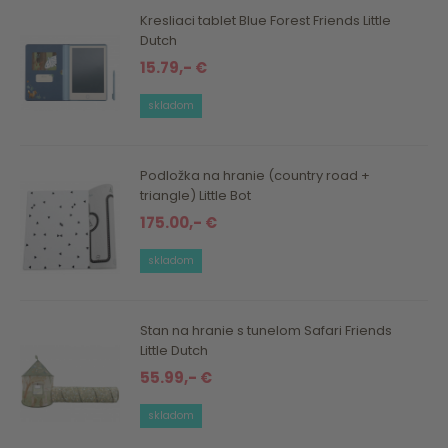
Kresliaci tablet Blue Forest Friends Little
Dutch
15.79,- €
skladom
Podložka na hranie (country road +
triangle) Little Bot
175.00,- €
skladom
Stan na hranie s tunelom Safari Friends
Little Dutch
55.99,- €
skladom