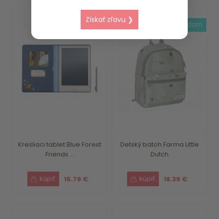
Získať zľavu ❯
skladom
skladom
Kresliaci tablet Blue Forest
Detský batoh Farma Little
Friends ...
Dutch
15.79 €
18.39 €