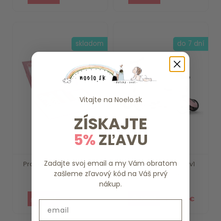
skladom
do 7 dní
Vitajte na
Noelo.sk
ZÍSKAJTE
5%
ZĽAVU
Zadajte svoj email a my Vám obratom
Projektor príbehov Pink
Detská kolobežka 2v1
zašleme zľavový kód na Váš prvý
Little Dutch
scoot and ride -...
nákup.
21.99 €
109.90 €
Email