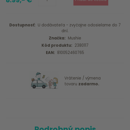
8.99,- €
Dostupnosť:
U dodávateľa - zvyčajne odosielame do 7
dní.
Značka:
Mushie
Kód produktu:
2380117
EAN:
810052460765
Vrátenie / výmena
tovaru
zadarmo.
Podrobný popis