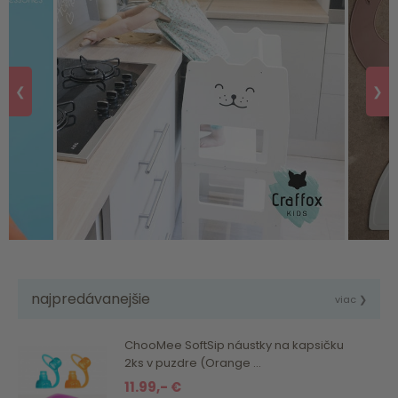
❮
❯
najpredávanejšie
viac ❯
ChooMee SoftSip náustky na kapsičku
2ks v puzdre (Orange ...
11.99,- €