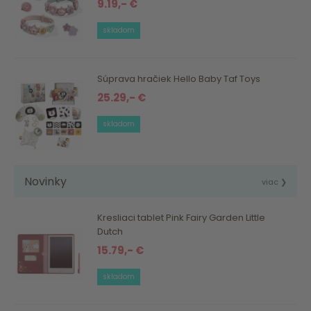
9.19,- €
skladom
Súprava hračiek Hello Baby Taf Toys
25.29,- €
skladom
Novinky
viac ❯
Kresliaci tablet Pink Fairy Garden Little
Dutch
15.79,- €
skladom