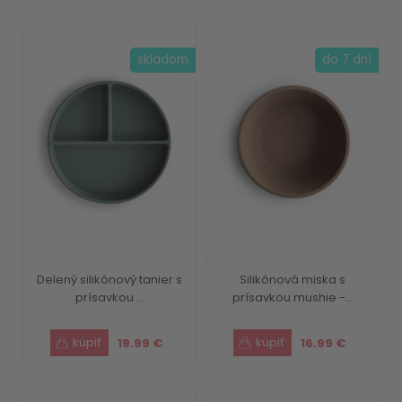
skladom
do 7 dní
Delený silikónový tanier s
Silikónová miska s
prísavkou ...
prísavkou mushie -...
19.99 €
16.99 €