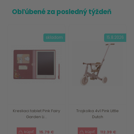
Obľúbené za posledný týždeň
skladom
15.8.2026
Kresliaci tablet Pink Fairy
Trojkolka 4v1 Pink Little
Garden Li...
Dutch
15.79 €
112.39 €