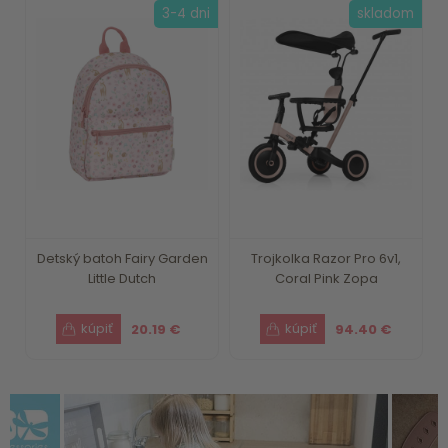
3-4 dni
skladom
Detský batoh Fairy Garden
Trojkolka Razor Pro 6v1,
Little Dutch
Coral Pink Zopa
20.19 €
94.40 €