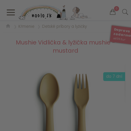
a
0
Kŕmenie
Detské príbory a lyžičky
❯
❯
Doprava
zadarm
od 35 Eur
Mushie Vidlička & lyžička mushie -
mustard
do 7 dní