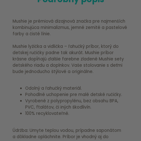
Mushie je prémiová dizajnová značka pre najmenších
kombinujúca minimalizmus, jemné zemité a pastelové
farby a čisté línie.
Mushie lyžička a vidlička – ľahučký príbor, ktorý do
detskej ručičky padne tak akurát. Mushie príbor
krásne dopĺňajú ďalšie farebne zladené Mushie sety
detského riadu a doplnkov. Vaše stolovanie s deťmi
bude jednoducho štýlové a originálne.
Odolný a ľahučký materiál.
Pohodlné uchopenie pre malé detské ručičky.
Vyrobené z polypropylénu, bez obsahu BPA,
PVC, ftalátov, či iných škodlivín.
100% recyklovateľné.
Údržba: Umyte teplou vodou, prípadne saponátom
a dôkladne opláchnite. Príbor je vhodný aj do