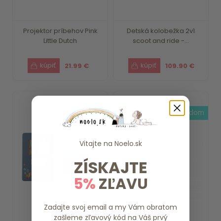
Projektor príbehov Pink
Detská kolobežka 2v1
Little Dutch
scoot and ride -...
21.99 €
109.90 €
skladom
skladom
Vitajte na
Noelo.sk
ZÍSKAJTE
5%
ZĽAVU
Zadajte svoj email a my Vám obratom
zašleme zľavový kód na Váš prvý