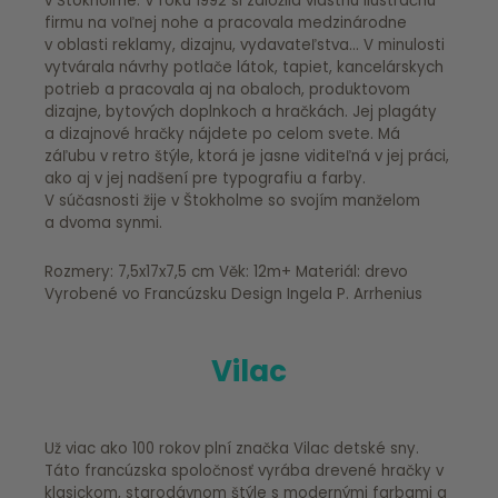
v Štokholme. V roku 1992 si založila vlastnú ilustračnú
firmu na voľnej nohe a pracovala medzinárodne
v oblasti reklamy, dizajnu, vydavateľstva… V minulosti
vytvárala návrhy potlače látok, tapiet, kancelárskych
potrieb a pracovala aj na obaloch, produktovom
dizajne, bytových doplnkoch a hračkách. Jej plagáty
a dizajnové hračky nájdete po celom svete. Má
záľubu v retro štýle, ktorá je jasne viditeľná v jej práci,
ako aj v jej nadšení pre typografiu a farby.
V súčasnosti žije v Štokholme so svojím manželom
a dvoma synmi.
Rozmery: 7,5x17x7,5 cm Věk: 12m+ Materiál: drevo
Vyrobené vo Francúzsku Design Ingela P. Arrhenius
Vilac
Už viac ako 100 rokov plní značka Vilac detské sny.
Táto francúzska spoločnosť vyrába drevené hračky v
klasickom, starodávnom štýle s modernými farbami a