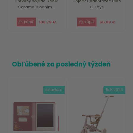
Drevený hojdací koník
Hojdací jednorožec Cleo
Caramel s odním...
B-Toys
108.79 €
66.89 €
Obľúbené za posledný týždeň
skladom
15.8.2026