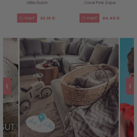
Little Dutch
Coral Pink Zopa
20.19 €
94.40 €
❮
❯