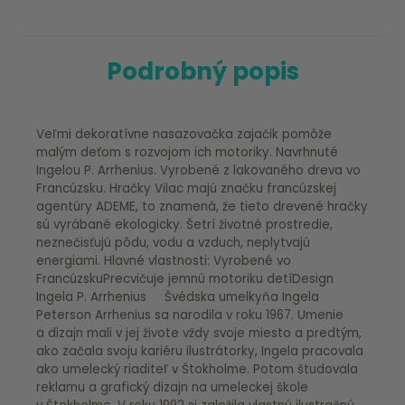
Podrobný popis
Veľmi dekoratívne nasazovačka zajačik pomôže
malým deťom s rozvojom ich motoriky. Navrhnuté
Ingelou P. Arrhenius. Vyrobené z lakovaného dreva vo
Francúzsku. Hračky Vilac majú značku francúzskej
agentúry ADEME, to znamená, že tieto drevené hračky
sú vyrábané ekologicky. Šetrí životné prostredie,
neznečisťujú pôdu, vodu a vzduch, neplytvajú
energiami. Hlavné vlastnosti: Vyrobené vo
FrancúzskuPrecvičuje jemnú motoriku detíDesign
Ingela P. Arrhenius Švédska umelkyňa Ingela
Peterson Arrhenius sa narodila v roku 1967. Umenie
a dizajn mali v jej živote vždy svoje miesto a predtým,
ako začala svoju kariéru ilustrátorky, Ingela pracovala
ako umelecký riaditeľ v Štokholme. Potom študovala
reklamu a grafický dizajn na umeleckej škole