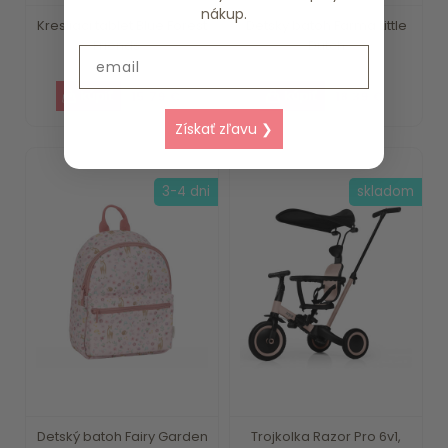
nákup.
Kresliaci tablet Blue Forest
Detský batoh Farma Little
Friends ...
Dutch
Email
15.79 €
18.39 €
Získať zľavu ❯
3-4 dni
skladom
Detský batoh Fairy Garden
Trojkolka Razor Pro 6v1,