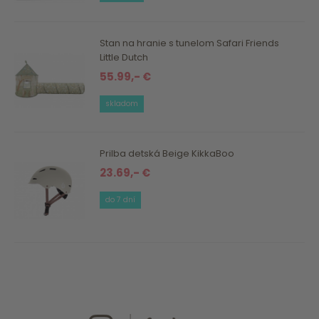
Stan na hranie s tunelom Safari Friends
Little Dutch
55.99,- €
skladom
Prilba detská Beige KikkaBoo
23.69,- €
do 7 dní