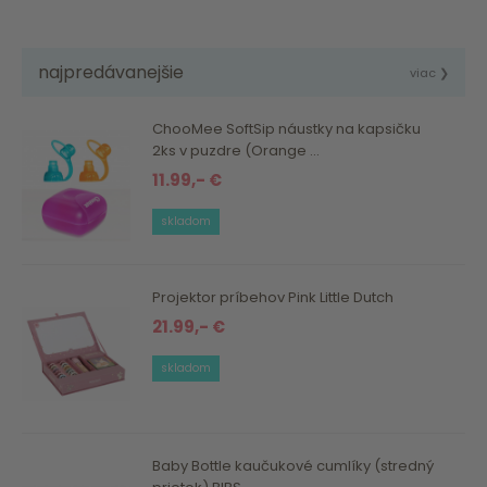
najpredávanejšie
viac ❯
ChooMee SoftSip náustky na kapsičku
2ks v puzdre (Orange ...
11.99,- €
skladom
Projektor príbehov Pink Little Dutch
21.99,- €
skladom
Baby Bottle kaučukové cumlíky (stredný