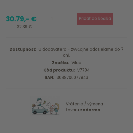
30.79,- €
32.39 €
Dostupnosť:
U dodávateľa - zvyčajne odosielame do 7
dní.
Značka:
Vilac
Kód produktu:
V7794
EAN:
3048700077943
Vrátenie / výmena
tovaru
zadarmo.