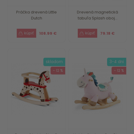
Práčka drevená Little
Drevená magnetická
Dutch
tabuľa Splash oboj...
108.99 €
79.18 €
skladom
3-4 dni
- 12 %
- 12 %