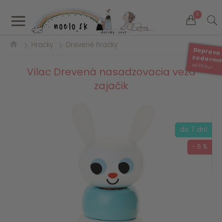
a
0
Hračky
Drevené hračky
❯
❯
Doprava
zadarm
od 35 Eur
Vilac Drevená nasadzovacia veža
zajačik
do 7 dní
- 5 %