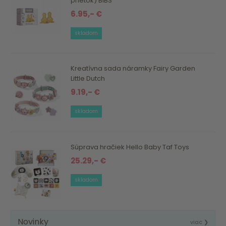
prietok) BIBS
6.95,- €
skladom
Kreatívna sada náramky Fairy Garden
Little Dutch
9.19,- €
skladom
Súprava hračiek Hello Baby Taf Toys
25.29,- €
skladom
Novinky
viac ❯