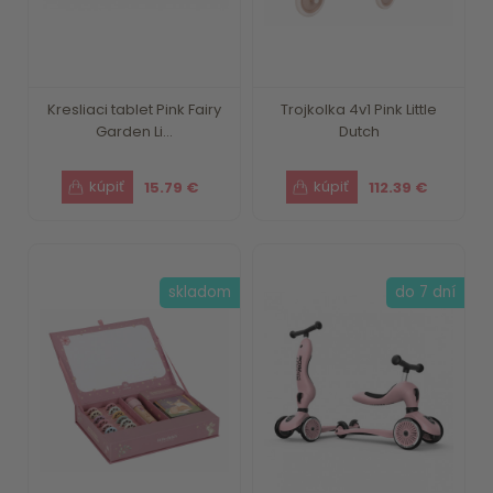
Kresliaci tablet Pink Fairy
Trojkolka 4v1 Pink Little
Garden Li...
Dutch
15.79 €
112.39 €
skladom
do 7 dní