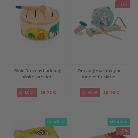
- 21 %
Gioia Drevený hudobný
Drevený muzikálny set
nástroj pre det...
medvedík Michel...
25.72 €
28.49 €
skladom
skladom
- 7 %