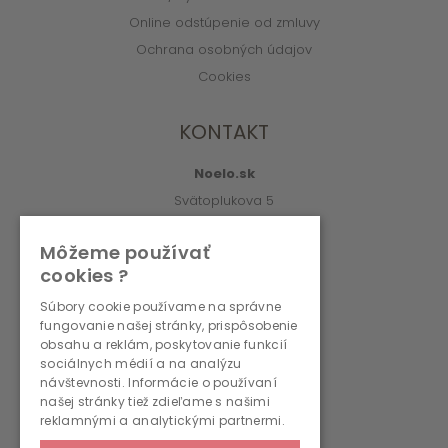
Online odstúpenie od zmluvy
Ochrana osobných údajov
Cookies
KONTAKT
Noelo.sk
Svätoplukova 5
010 01 Žilina
Môžeme používať
info@noelo.sk
cookies ?
02/222 003 76 (8:00-15:00)
Súbory cookie používame na správne
fungovanie našej stránky, prispôsobenie
PREVÁDZKOVATEĽ
obsahu a reklám, poskytovanie funkcií
sociálnych médií a na analýzu
návštevnosti. Informácie o používaní
WMS, s.r.o., r.s.p.
našej stránky tiež zdieľame s našimi
Svätoplukova 5
reklamnými a analytickými partnermi.
010 01 Žilina