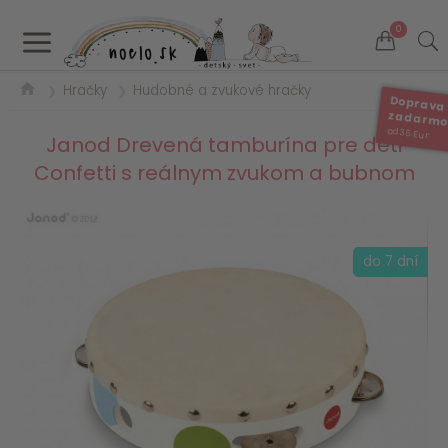
a
0
Hračky
Hudobné a zvukové hračky
❯
❯
Doprava
zadarm
od 35 Eur
Janod Drevená tamburína pre deti
Confetti s reálnym zvukom a bubnom
do 7 dní