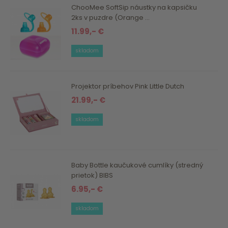
ChooMee SoftSip náustky na kapsičku
2ks v puzdre (Orange ...
11.99,- €
skladom
Projektor príbehov Pink Little Dutch
21.99,- €
skladom
Baby Bottle kaučukové cumlíky (stredný
prietok) BIBS
6.95,- €
skladom