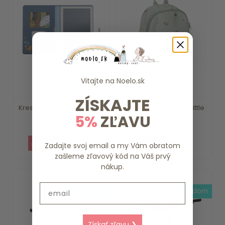
Vitajte na
Noelo.sk
ZÍSKAJTE
Kresliaci tablet Blue Forest
Detský batoh Farma Little
5%
ZĽAVU
Friends ...
Dutch
15.79 €
18.39 €
Zadajte svoj email a my Vám obratom
zašleme zľavový kód na Váš prvý
nákup.
Email
do 7 dní
skladom
Získať zľavu ❯