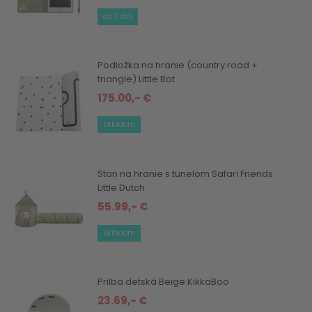
do 7 dní
Podložka na hranie (country road +
triangle) Little Bot
175.00,- €
skladom
Stan na hranie s tunelom Safari Friends
Little Dutch
55.99,- €
skladom
Prilba detská Beige KikkaBoo
23.69,- €