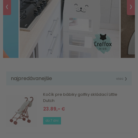
❮
❯
najpredávanejšie
viac ❯
Kočík pre bábiky golfky skládací Little
Dutch
23.89,- €
do 7 dní