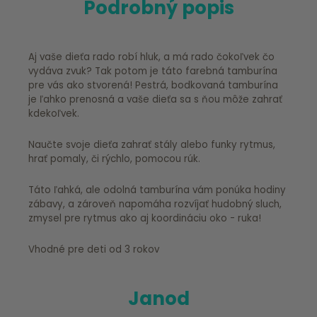
Podrobný popis
Aj vaše dieťa rado robí hluk, a má rado čokoľvek čo
vydáva zvuk? Tak potom je táto farebná tamburína
pre vás ako stvorená! Pestrá, bodkovaná tamburína
je ľahko prenosná a vaše dieťa sa s ňou môže zahrať
kdekoľvek.
Naučte svoje dieťa zahrať stály alebo funky rytmus,
hrať pomaly, či rýchlo, pomocou rúk.
Táto ľahká, ale odolná tamburína vám ponúka hodiny
zábavy, a zároveň napomáha rozvíjať hudobný sluch,
zmysel pre rytmus ako aj koordináciu oko - ruka!
Vhodné pre deti od 3 rokov
Janod