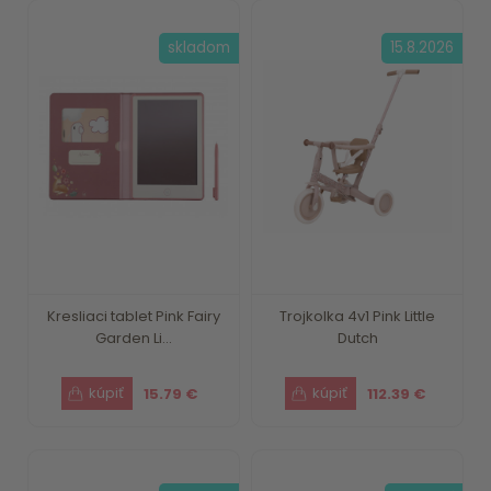
skladom
15.8.2026
Kresliaci tablet Pink Fairy
Trojkolka 4v1 Pink Little
Garden Li...
Dutch
15.79 €
112.39 €