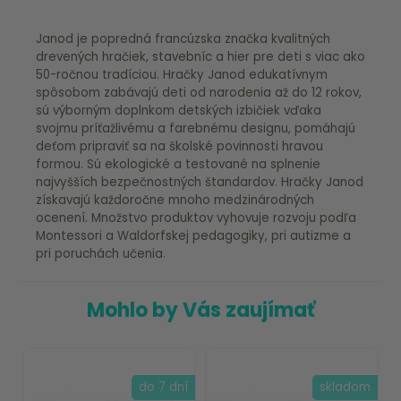
Janod je popredná francúzska značka kvalitných
drevených hračiek, stavebníc a hier pre deti s viac ako
50-ročnou tradíciou. Hračky Janod edukatívnym
spôsobom zabávajú deti od narodenia až do 12 rokov,
sú výborným doplnkom detských izbičiek vďaka
svojmu príťažlivému a farebnému designu, pomáhajú
deťom pripraviť sa na školské povinnosti hravou
formou. Sú ekologické a testované na splnenie
najvyšších bezpečnostných štandardov. Hračky Janod
získavajú každoročne mnoho medzinárodných
ocenení. Množstvo produktov vyhovuje rozvoju podľa
Montessori a Waldorfskej pedagogiky, pri autizme a
pri poruchách učenia.
Mohlo by Vás zaujímať
do 7 dní
skladom