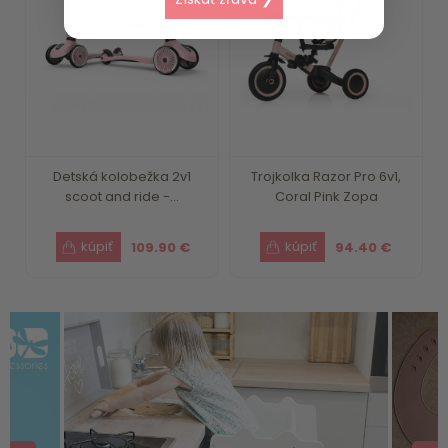
Detská kolobežka 2v1
Trojkolka Razor Pro 6v1,
scoot and ride -...
Coral Pink Zopa
109.90 €
94.40 €