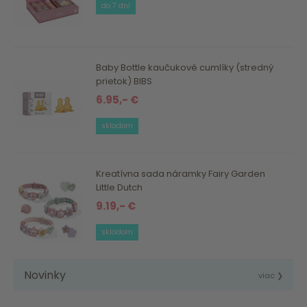
do 7 dní
Baby Bottle kaučukové cumlíky (stredný
prietok) BIBS
6.95,- €
skladom
Kreatívna sada náramky Fairy Garden
Little Dutch
9.19,- €
skladom
Novinky
viac ❯