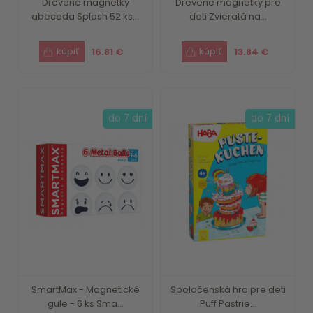
Drevené magnetky
Drevené magnetky pre
abeceda Splash 52 ks...
deti Zvieratá na...
16.81 €
13.84 €
do 7 dní
do 7 dní
SmartMax - Magnetické
Spoločenská hra pre deti
gule - 6 ks Sma...
Puff Pastrie...