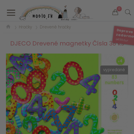
a
0
Hračky
Drevené hračky
❯
❯
Doprava
zadarm
od 35 Eur
DJECO Drevené magnetky Čísla 38 ks
vypredané