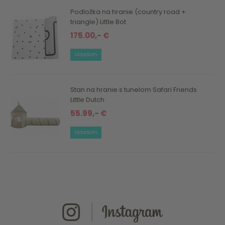
Podložka na hranie (country road +
triangle) Little Bot
175.00,- €
skladom
Stan na hranie s tunelom Safari Friends
Little Dutch
55.99,- €
skladom