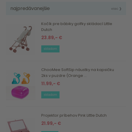
najpredávanejšie
viac ❯
Kočík pre bábiky golfky skládací Little
Dutch
23.89,- €
skladom
ChooMee SoftSip náustky na kapsičku
2ks v puzdre (Orange ...
11.99,- €
skladom
Projektor príbehov Pink Little Dutch
21.99,- €