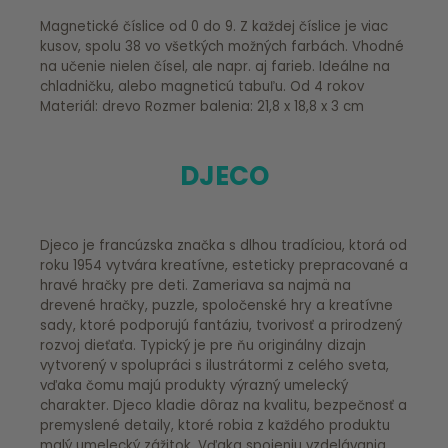
Magnetické číslice od 0 do 9. Z každej číslice je viac
kusov, spolu 38 vo všetkých možných farbách. Vhodné
na učenie nielen čísel, ale napr. aj farieb. Ideálne na
chladničku, alebo magneticú tabuľu. Od 4 rokov
Materiál: drevo Rozmer balenia: 21,8 x 18,8 x 3 cm
DJECO
Djeco je francúzska značka s dlhou tradíciou, ktorá od
roku 1954 vytvára kreatívne, esteticky prepracované a
hravé hračky pre deti. Zameriava sa najmä na
drevené hračky, puzzle, spoločenské hry a kreatívne
sady, ktoré podporujú fantáziu, tvorivosť a prirodzený
rozvoj dieťaťa. Typický je pre ňu originálny dizajn
vytvorený v spolupráci s ilustrátormi z celého sveta,
vďaka čomu majú produkty výrazný umelecký
charakter. Djeco kladie dôraz na kvalitu, bezpečnosť a
premyslené detaily, ktoré robia z každého produktu
malý umelecký zážitok. Vďaka spojeniu vzdelávania,