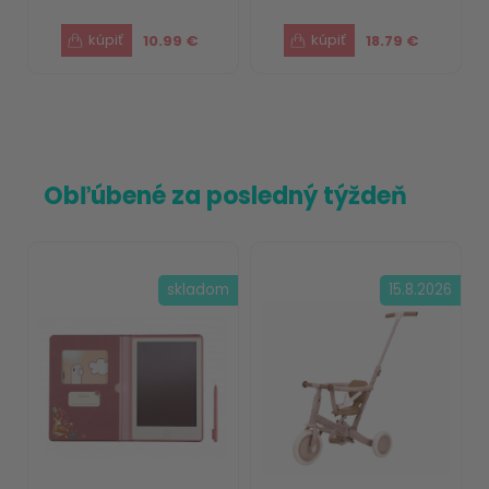
10.99 €
18.79 €
Obľúbené za posledný týždeň
skladom
15.8.2026