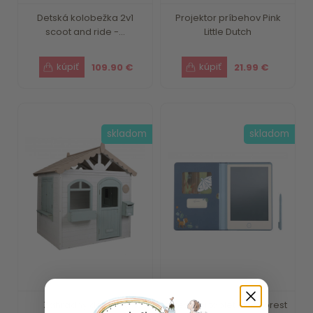
Detská kolobežka 2v1
Projektor príbehov Pink
scoot and ride -...
Little Dutch
109.90 €
21.99 €
skladom
skladom
Záhradný domček
Kresliaci tablet Blue Forest