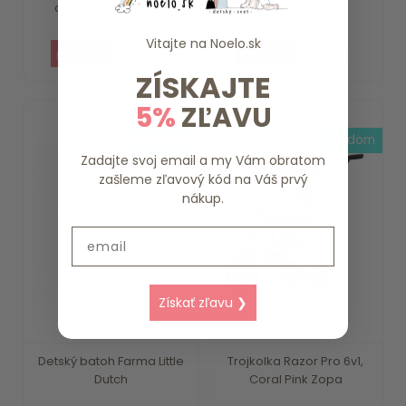
drevený Little Dutch
Friends ...
Vitajte na
Noelo.sk
375.59 €
15.79 €
ZÍSKAJTE
5%
ZĽAVU
skladom
skladom
Zadajte svoj email a my Vám obratom
zašleme zľavový kód na Váš prvý
nákup.
Email
Získať zľavu ❯
Detský batoh Farma Little
Trojkolka Razor Pro 6v1,
Dutch
Coral Pink Zopa