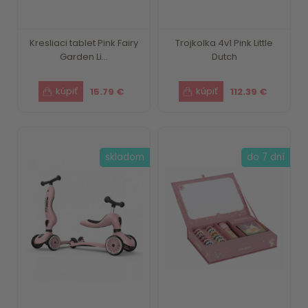
Kresliaci tablet Pink Fairy
Trojkolka 4v1 Pink Little
Garden Li...
Dutch
15.79 €
112.39 €
skladom
do 7 dní