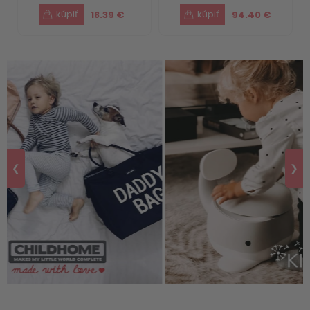
18.39 €
94.40 €
❮
❯