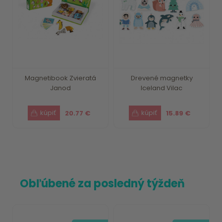
Magnetibook Zvieratá
Drevené magnetky
Janod
Iceland Vilac
20.77 €
15.89 €
Obľúbené za posledný týždeň