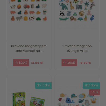
Drevené magnetky pre
Drevené magnetky
deti Zvieratá na...
džungle Vilac
13.84 €
15.89 €
do 7 dní
skladom
- 5 %