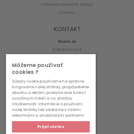
Ochrana osobných údajov
Cookies
KONTAKT
Noelo.sk
Svätoplukova 5
010 01 Žilina
Môžeme používať
info@noelo.sk
cookies ?
02/222 003 76 (8:00-15:00)
Súbory cookie používame na správne
fungovanie našej stránky, prispôsobenie
PREVÁDZKOVATEĽ
obsahu a reklám, poskytovanie funkcií
sociálnych médií a na analýzu
návštevnosti. Informácie o používaní
WMS, s.r.o., r.s.p.
našej stránky tiež zdieľame s našimi
Svätoplukova 5
reklamnými a analytickými partnermi.
010 01 Žilina
Prijať všetko
IČO: 36690236