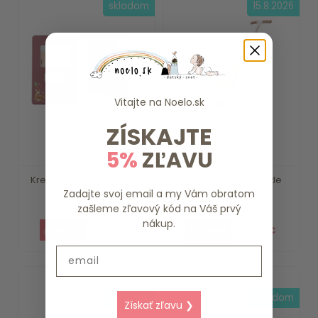
skladom
15.8.2026
Vitajte na
Noelo.sk
ZÍSKAJTE
5%
ZĽAVU
Kresliaci tablet Pink Fairy
Trojkolka 4v1 Pink Little
Zadajte svoj email a my Vám obratom
Garden Li...
Dutch
zašleme zľavový kód na Váš prvý
nákup.
15.79 €
112.39 €
Email
do 7 dní
skladom
Získať zľavu ❯