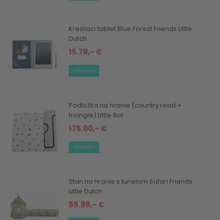
Kresliaci tablet Blue Forest Friends Little
Dutch
15.79,- €
skladom
Podložka na hranie (country road +
triangle) Little Bot
175.00,- €
skladom
Stan na hranie s tunelom Safari Friends
Little Dutch
55.99,- €