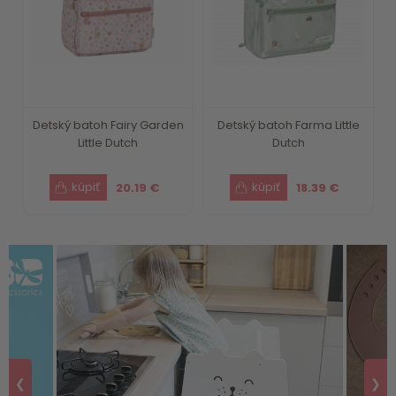
Detský batoh Fairy Garden
Detský batoh Farma Little
Little Dutch
Dutch
20.19 €
18.39 €
❮
❯