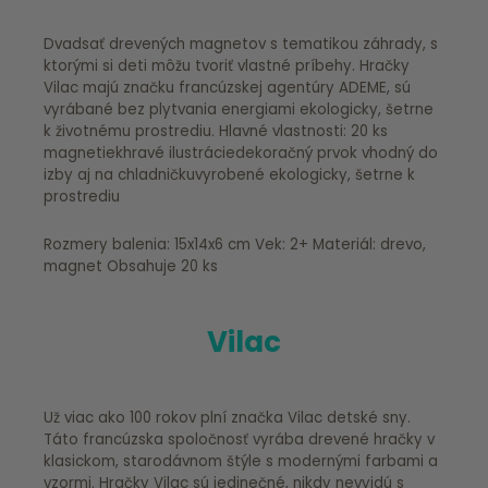
Dvadsať drevených magnetov s tematikou záhrady, s
ktorými si deti môžu tvoriť vlastné príbehy. Hračky
Vilac majú značku francúzskej agentúry ADEME, sú
vyrábané bez plytvania energiami ekologicky, šetrne
k životnému prostrediu. Hlavné vlastnosti: 20 ks
magnetiekhravé ilustráciedekoračný prvok vhodný do
izby aj na chladničkuvyrobené ekologicky, šetrne k
prostrediu
Rozmery balenia: 15x14x6 cm Vek: 2+ Materiál: drevo,
magnet Obsahuje 20 ks
Vilac
Už viac ako 100 rokov plní značka Vilac detské sny.
Táto francúzska spoločnosť vyrába drevené hračky v
klasickom, starodávnom štýle s modernými farbami a
vzormi. Hračky Vilac sú jedinečné, nikdy nevyjdú s