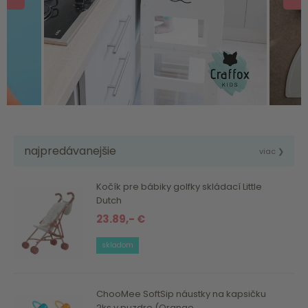
najpredávanejšie
viac ❯
Kočík pre bábiky golfky skládací Little
Dutch
23.89,- €
skladom
ChooMee SoftSip náustky na kapsičku
2ks v puzdre (Orange ...