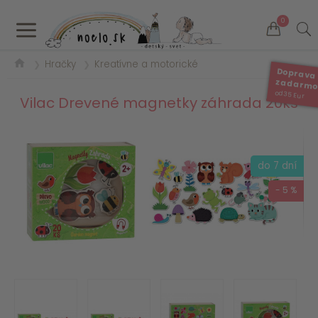
a
0
Hračky
Kreatívne a motorické
❯
❯
Doprava
zadarm
od 35 Eur
Vilac Drevené magnetky záhrada 20ks
do 7 dní
- 5 %