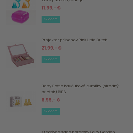
11.99,- €
skladom
Projektor príbehov Pink Little Dutch
21.99,- €
skladom
Baby Bottle kaučukové cumlíky (stredný
prietok) BIBS
6.95,- €
skladom
Kreatívna sada náramky Fairy Garden