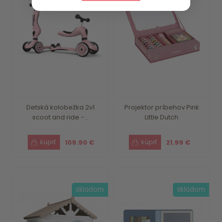
Detská kolobežka 2v1
Projektor príbehov Pink
scoot and ride -...
Little Dutch
109.90 €
21.99 €
skladom
skladom