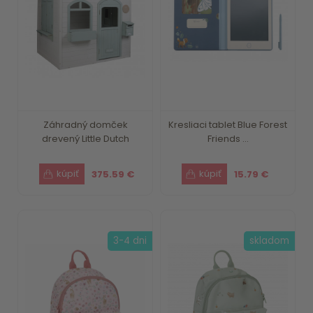
Záhradný domček
Kresliaci tablet Blue Forest
drevený Little Dutch
Friends ...
375.59 €
15.79 €
3-4 dni
skladom