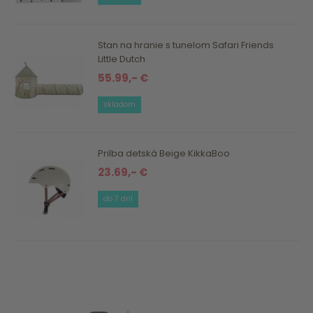
Stan na hranie s tunelom Safari Friends
Little Dutch
55.99,- €
skladom
Prilba detská Beige KikkaBoo
23.69,- €
do 7 dní