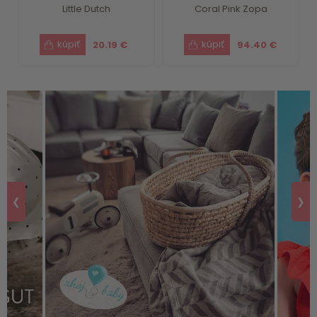
Little Dutch
Coral Pink Zopa
20.19 €
94.40 €
❮
❯