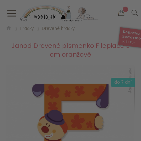
a
0
Hračky
Drevené hračky
❯
❯
Doprava
zadarm
od 35 Eur
Janod Drevené písmenko F lepiace 9
cm oranžové
do 7 dní