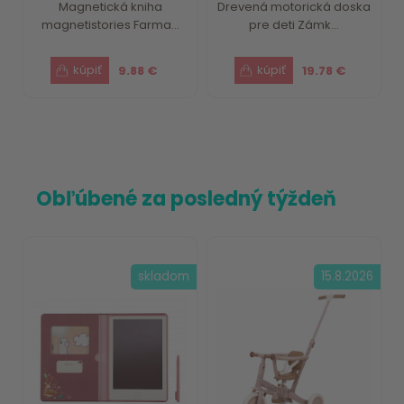
Magnetická kniha
Drevená motorická doska
magnetistories Farma...
pre deti Zámk...
9.88 €
19.78 €
Obľúbené za posledný týždeň
skladom
15.8.2026