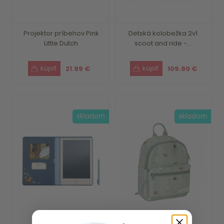
Projektor príbehov Pink
Detská kolobežka 2v1
Little Dutch
scoot and ride -...
21.99 €
109.90 €
skladom
skladom