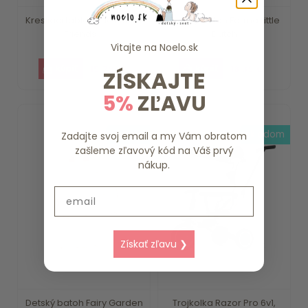
Kresliaci tablet Blue Forest
Detský batoh Farma Little
Friends ...
Dutch
Vitajte na
Noelo.sk
15.79 €
18.39 €
ZÍSKAJTE
5%
ZĽAVU
3-4 dni
skladom
Zadajte svoj email a my Vám obratom
zašleme zľavový kód na Váš prvý
nákup.
Email
Získať zľavu ❯
Detský batoh Fairy Garden
Trojkolka Razor Pro 6v1,