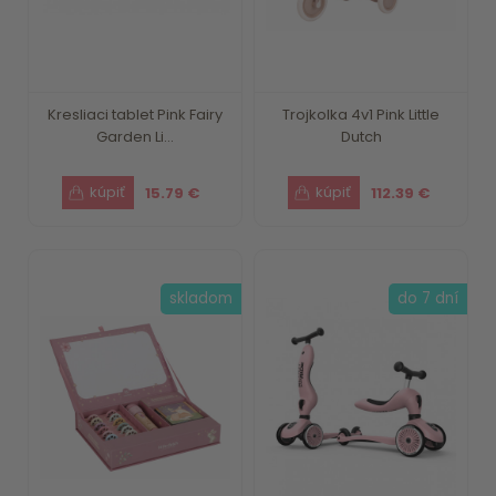
Kresliaci tablet Pink Fairy
Trojkolka 4v1 Pink Little
Garden Li...
Dutch
15.79 €
112.39 €
skladom
do 7 dní