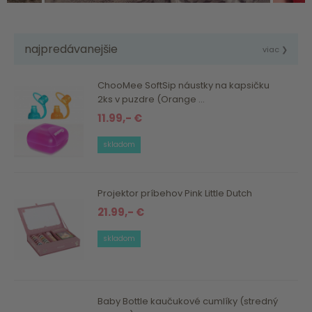
najpredávanejšie
viac ❯
ChooMee SoftSip náustky na kapsičku
2ks v puzdre (Orange ...
11.99,- €
skladom
Projektor príbehov Pink Little Dutch
21.99,- €
skladom
Baby Bottle kaučukové cumlíky (stredný