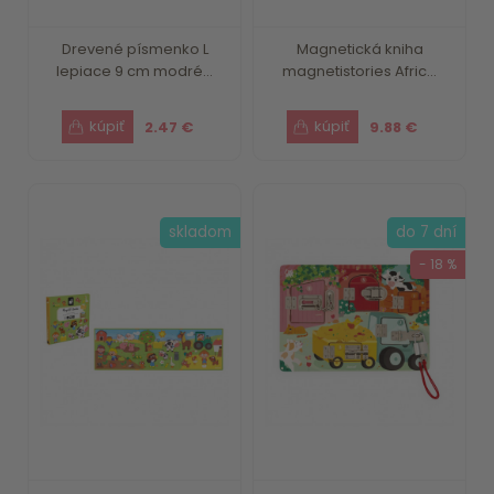
Drevené písmenko L
Magnetická kniha
lepiace 9 cm modré...
magnetistories Afric...
2.47 €
9.88 €
skladom
do 7 dní
- 18 %