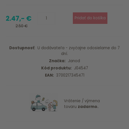
2.47,- €
2.50 €
Dostupnosť:
U dodávateľa - zvyčajne odosielame do 7
dní.
Značka:
Janod
Kód produktu:
J04547
EAN:
3700217345471
Vrátenie / výmena
tovaru
zadarmo.