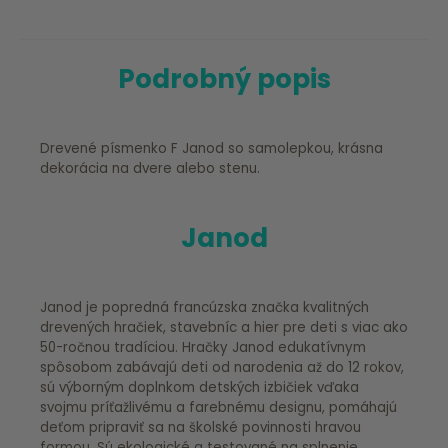
Podrobný popis
Drevené písmenko F Janod so samolepkou, krásna
dekorácia na dvere alebo stenu.
Janod
Janod je popredná francúzska značka kvalitných
drevených hračiek, stavebníc a hier pre deti s viac ako
50-ročnou tradíciou. Hračky Janod edukatívnym
spôsobom zabávajú deti od narodenia až do 12 rokov,
sú výborným doplnkom detských izbičiek vďaka
svojmu príťažlivému a farebnému designu, pomáhajú
deťom pripraviť sa na školské povinnosti hravou
formou. Sú ekologické a testované na splnenie