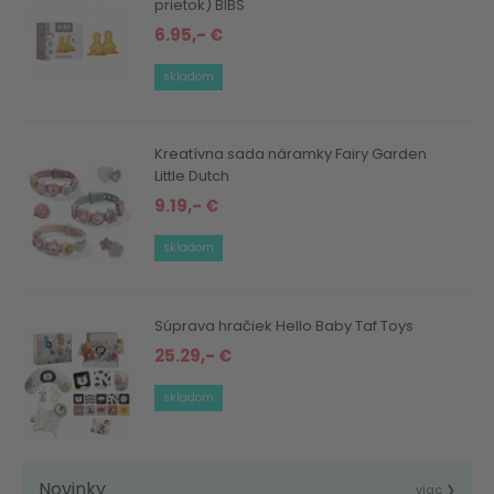
prietok) BIBS
6.95,- €
skladom
Kreatívna sada náramky Fairy Garden
Little Dutch
9.19,- €
skladom
Súprava hračiek Hello Baby Taf Toys
25.29,- €
skladom
Novinky
viac ❯