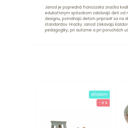
Janod je popredná francúzska značka kvalit
edukatívnym spôsobom zabávajú deti od na
designu, pomáhajú deťom pripraviť sa na š
štandardov. Hračky Janod získavajú každo
pedagogiky, pri autizme a pri poruchách u
skladom
- 8 %