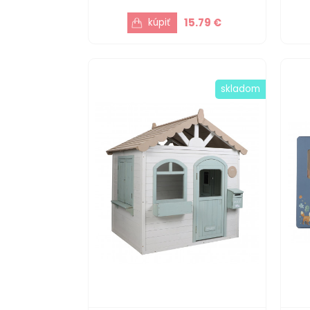
15.79 €
skladom