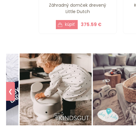
Záhradný domček drevený
Little Dutch
375.59 €
❮