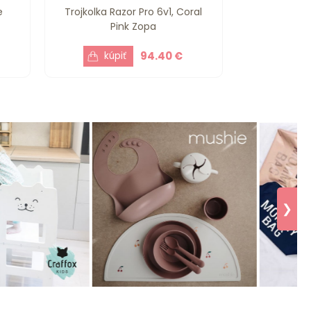
e
Trojkolka Razor Pro 6v1, Coral
Pink Zopa
94.40 €
❯