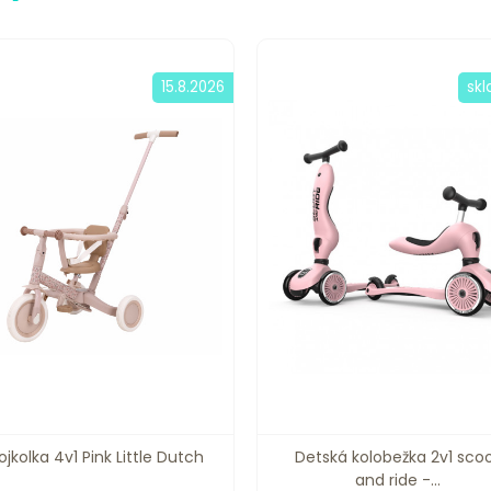
15.8.2026
sk
ojkolka 4v1 Pink Little Dutch
Detská kolobežka 2v1 sco
and ride -...