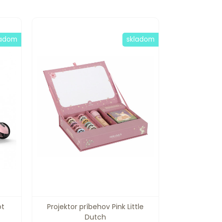
ladom
skladom
ot
Projektor príbehov Pink Little
Dutch