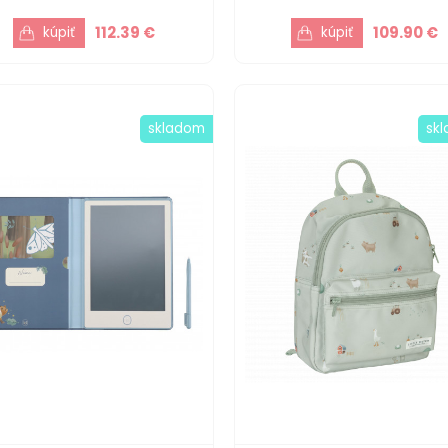
112.39 €
109.90 €
skladom
sk