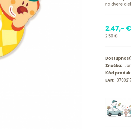
na dvere ale
2.47,- 
2.50 €
Dostupnosť
Značka:
Jan
Kód produk
EAN:
370021