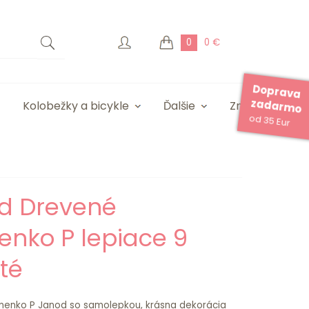
0
0 €
Doprava
zadarmo
Kolobežky a bicykle
Ďalšie
Značky
od 35 Eur
d Drevené
enko P lepiace 9
té
menko P Janod so samolepkou, krásna dekorácia