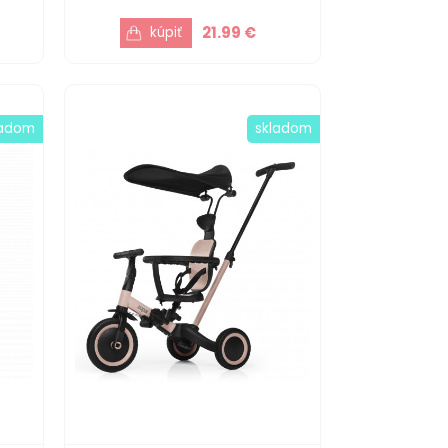
21.99 €
ladom
skladom