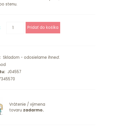
bo stenu.
€
:
Skladom - odosielame ihneď.
od
tu:
J04557
7345570
Vrátenie / výmena
tovaru
zadarmo.