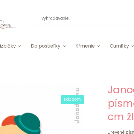
izbičky
Do postieľky
Kŕmenie
Cumlíky
Jano
písm
skladom
cm žl
Drevené pís