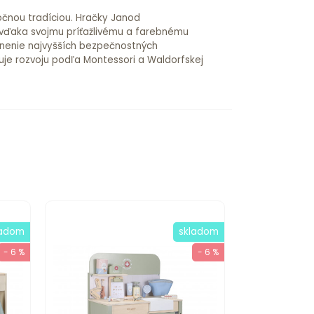
očnou tradíciou. Hračky Janod
 vďaka svojmu príťažlivému a farebnému
lnenie najvyšších bezpečnostných
je rozvoju podľa Montessori a Waldorfskej
ladom
skladom
- 6 %
- 6 %