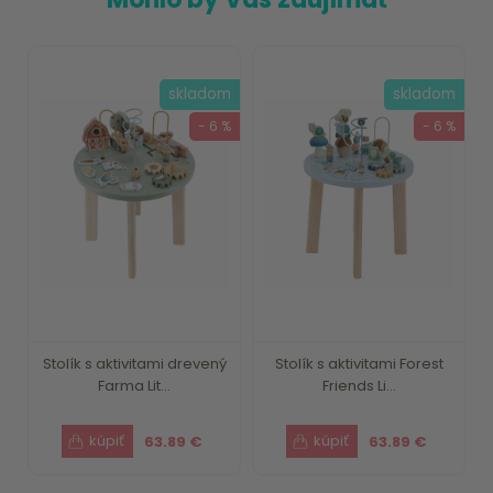
skladom
skladom
- 6 %
- 6 %
Stolík s aktivitami drevený
Stolík s aktivitami Forest
Farma Lit...
Friends Li...
63.89 €
63.89 €