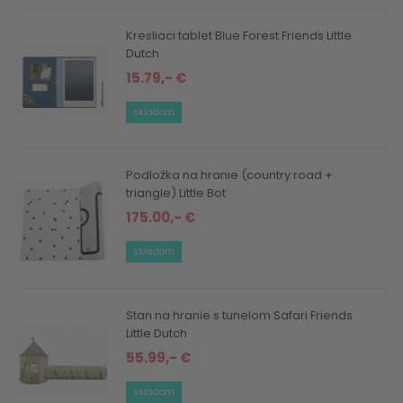
Kresliaci tablet Blue Forest Friends Little
Dutch
15.79,- €
skladom
Podložka na hranie (country road +
triangle) Little Bot
175.00,- €
skladom
Stan na hranie s tunelom Safari Friends
Little Dutch
55.99,- €
skladom