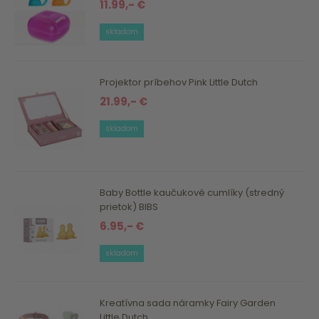
11.99,- €
skladom
Projektor príbehov Pink Little Dutch
21.99,- €
skladom
Baby Bottle kaučukové cumlíky (stredný
prietok) BIBS
6.95,- €
skladom
Kreatívna sada náramky Fairy Garden
Little Dutch