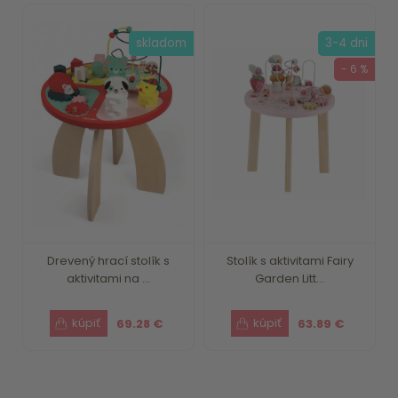
skladom
3-4 dni
- 6 %
Drevený hrací stolík s
Stolík s aktivitami Fairy
aktivitami na ...
Garden Litt...
69.28 €
63.89 €