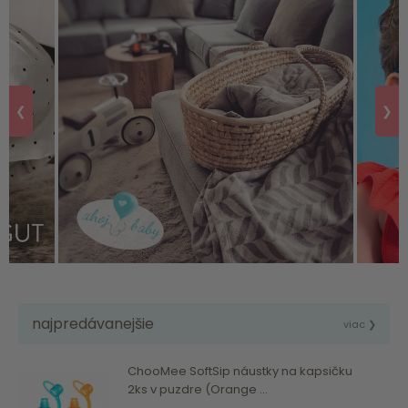
❮
❯
najpredávanejšie
viac ❯
ChooMee SoftSip náustky na kapsičku
2ks v puzdre (Orange ...