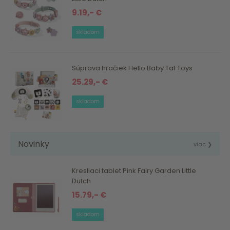
9.19,- €
skladom
Súprava hračiek Hello Baby Taf Toys
25.29,- €
skladom
Novinky
viac ❯
Kresliaci tablet Pink Fairy Garden Little
Dutch
15.79,- €
skladom