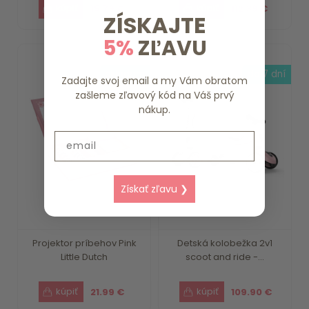
15.79 €
112.39 €
ZÍSKAJTE
5%
ZĽAVU
skladom
do 7 dní
Zadajte svoj email a my Vám obratom
zašleme zľavový kód na Váš prvý
nákup.
Email
Získať zľavu ❯
Projektor príbehov Pink
Detská kolobežka 2v1
Little Dutch
scoot and ride -...
21.99 €
109.90 €