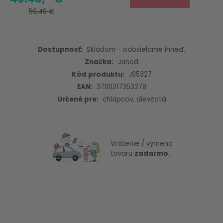
59.49 €
Dostupnosť:
Skladom - odosielame ihneď.
Značka:
Janod
Kód produktu:
J05327
EAN:
3700217353278
Určené pre:
chlapcov, dievčatá
Vrátenie / výmena
tovaru
zadarmo.