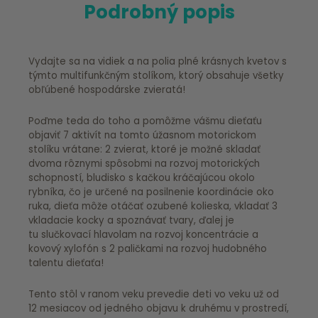
Podrobný popis
Vydajte sa na vidiek a na polia plné krásnych kvetov s
týmto multifunkčným stolíkom, ktorý obsahuje všetky
obľúbené hospodárske zvieratá!
Poďme teda do toho a pomôžme vášmu dieťaťu
objaviť 7 aktivít na tomto úžasnom motorickom
stolíku vrátane: 2 zvierat, ktoré je možné skladať
dvoma rôznymi spôsobmi na rozvoj motorických
schopností, bludisko s kačkou kráčajúcou okolo
rybníka, čo je určené na posilnenie koordinácie oko
ruka, dieťa môže otáčať ozubené kolieska, vkladať 3
vkladacie kocky a spoznávať tvary, ďalej je
tu slučkovací hlavolam na rozvoj koncentrácie a
kovový xylofón s 2 paličkami na rozvoj hudobného
talentu dieťaťa!
Tento stôl v ranom veku prevedie deti vo veku už od
12 mesiacov od jedného objavu k druhému v prostredí,