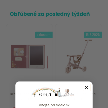
Obľúbené za posledný týždeň
skladom
15.8.2026
Kresliaci tablet Pink Fairy
Trojkolka 4v1 Pink Little
Garden Li...
Dutch
Vitajte na
Noelo.sk