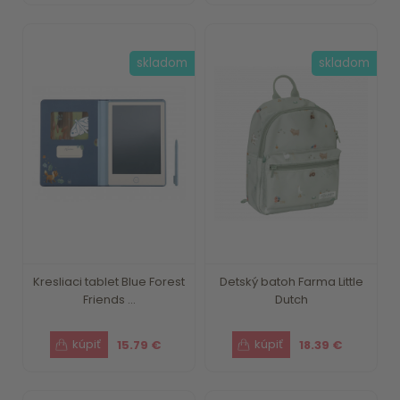
skladom
skladom
Kresliaci tablet Blue Forest
Detský batoh Farma Little
Friends ...
Dutch
15.79 €
18.39 €