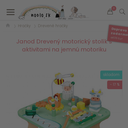
a
0
Hračky
Drevené hračky
❯
❯
Doprava
zadarm
od 35 Eur
Janod Drevený motorický stolík s
aktivitami na jemnú motoriku
skladom
- 17 %