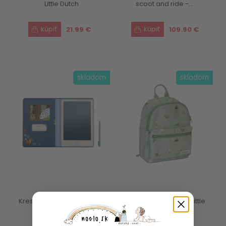
Little Dutch
scoot and ride -...
21.99 €
109.90 €
skladom
skladom
Kresliaci tablet Blue Forest
Detský batoh Farma Little
Friends ...
Dutch