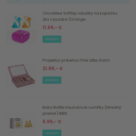
ChooMee SoftSip náustky na kapsičku
2ks v puzdre (Orange ...
11.99,- €
skladom
Projektor príbehov Pink Little Dutch
21.99,- €
skladom
Baby Bottle kaučukové cumlíky (stredný
prietok) BIBS
6.95,- €
skladom