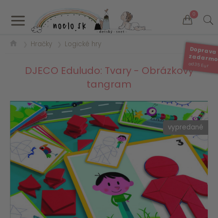
a
0
Hračky
Logické hry
❯
❯
Doprava
zadarm
od 35 Eur
DJECO Eduludo: Tvary - Obrázkový
tangram
vypredané