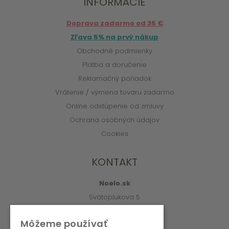
INFORMÁCIE
Doprava zadarmo od 35 €
Zľava 5% na prvý nákup
Obchodné podmienky
Platba a doručenie
Reklamačný poriadok
Vrátenie / výmena tovaru zadarmo
Online odstúpenie od zmluvy
Ochrana osobných údajov
Cookies
KONTAKT
Noelo.sk
Svätoplukova 5
010 01 Žilina
Môžeme používať
info@noelo.sk