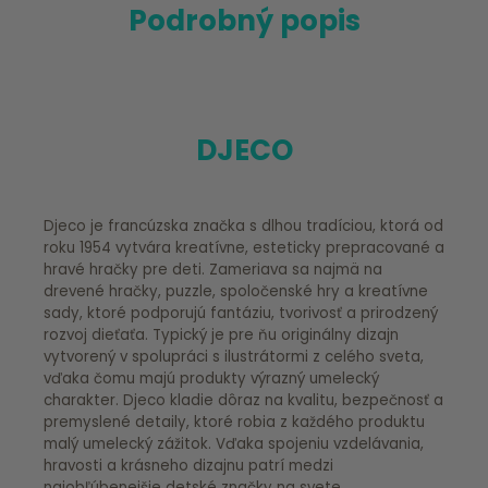
Podrobný popis
DJECO
Djeco je francúzska značka s dlhou tradíciou, ktorá od
roku 1954 vytvára kreatívne, esteticky prepracované a
hravé hračky pre deti. Zameriava sa najmä na
drevené hračky, puzzle, spoločenské hry a kreatívne
sady, ktoré podporujú fantáziu, tvorivosť a prirodzený
rozvoj dieťaťa. Typický je pre ňu originálny dizajn
vytvorený v spolupráci s ilustrátormi z celého sveta,
vďaka čomu majú produkty výrazný umelecký
charakter. Djeco kladie dôraz na kvalitu, bezpečnosť a
premyslené detaily, ktoré robia z každého produktu
malý umelecký zážitok. Vďaka spojeniu vzdelávania,
hravosti a krásneho dizajnu patrí medzi
najobľúbenejšie detské značky na svete.