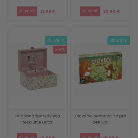
21.99 €
20.40 €
skladom
skladom
- 8 %
Hudobná šperkovnica
Človeče, nehnevaj sa pre
Rosa Little Dutch
deti Albi
21.99 €
10.99 €