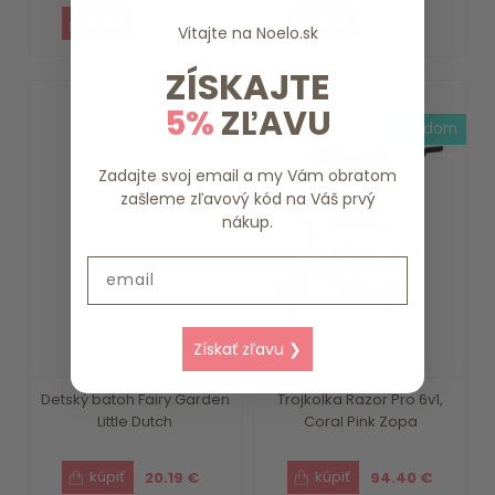
15.79 €
18.39 €
Vitajte na
Noelo.sk
ZÍSKAJTE
5%
ZĽAVU
3-4 dni
skladom
Zadajte svoj email a my Vám obratom
zašleme zľavový kód na Váš prvý
nákup.
Email
Získať zľavu ❯
Detský batoh Fairy Garden
Trojkolka Razor Pro 6v1,
Little Dutch
Coral Pink Zopa
20.19 €
94.40 €