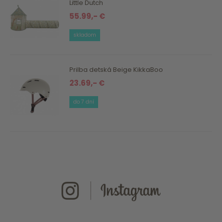
Little Dutch
55.99,- €
skladom
Prilba detská Beige KikkaBoo
23.69,- €
do 7 dní