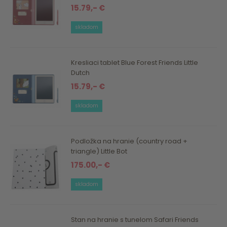
15.79,- €
skladom
Kresliaci tablet Blue Forest Friends Little
Dutch
15.79,- €
skladom
Podložka na hranie (country road +
triangle) Little Bot
175.00,- €
skladom
Stan na hranie s tunelom Safari Friends