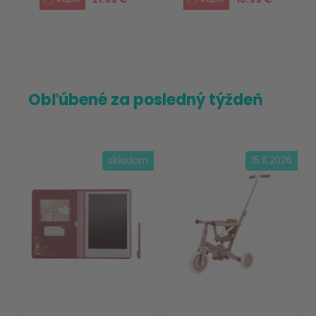
Obľúbené za posledný týždeň
skladom
15.8.2026