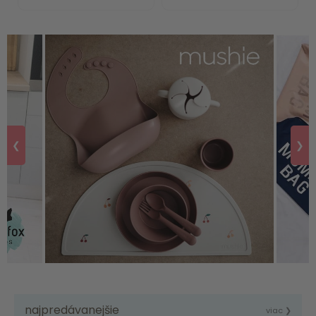
❮
❯
najpredávanejšie
viac ❯