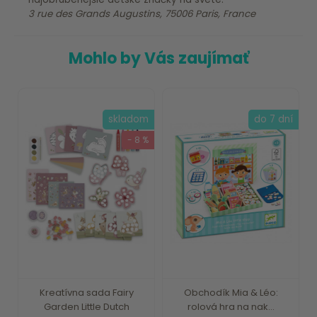
3 rue des Grands Augustins, 75006 Paris, France
Mohlo by Vás zaujímať
skladom
do 7 dní
- 8 %
Kreatívna sada Fairy
Obchodík Mia & Léo:
Garden Little Dutch
rolová hra na nak...