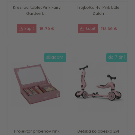
Kresliaci tablet Pink Fairy
Trojkolka 4v1 Pink Little
Garden Li...
Dutch
15.79 €
112.39 €
skladom
do 7 dní
Projektor príbehov Pink
Detská kolobežka 2v1