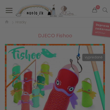
a
0
Hračky
❯
Doprava
zadarm
od 35 Eur
DJECO Fishoo
vypredané