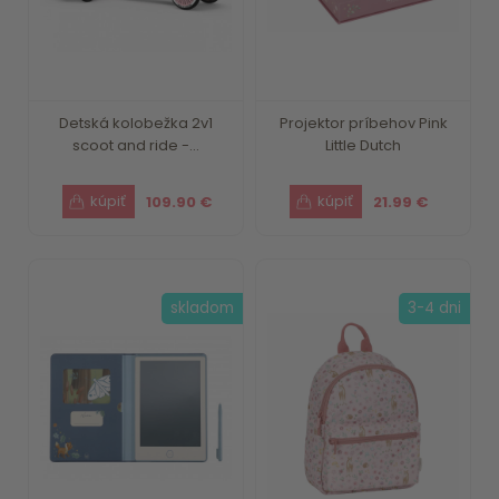
Detská kolobežka 2v1
Projektor príbehov Pink
scoot and ride -...
Little Dutch
109.90 €
21.99 €
skladom
3-4 dni