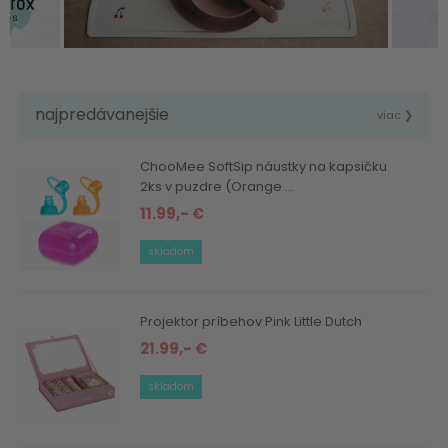
najpredávanejšie
viac ❯
ChooMee SoftSip náustky na kapsičku
2ks v puzdre (Orange ...
11.99,- €
skladom
Projektor príbehov Pink Little Dutch
21.99,- €
skladom