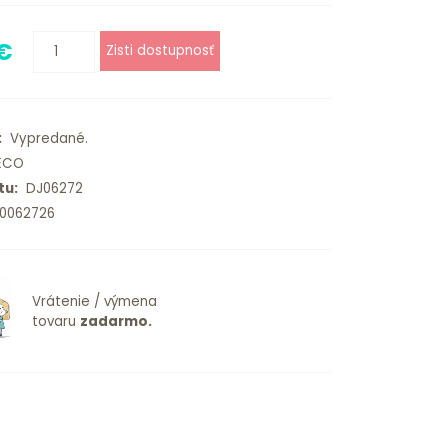
 €
:
Vypredané.
ECO
tu:
DJ06272
0062726
Vrátenie / výmena
tovaru
zadarmo.