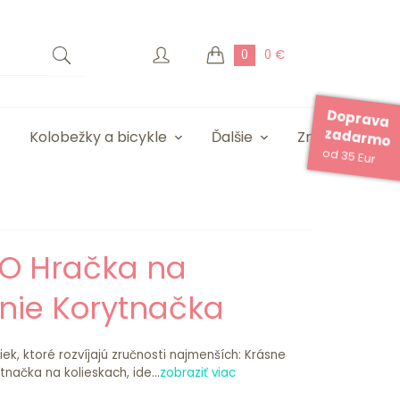
0
0 €
Doprava
zadarmo
Kolobežky a bicykle
Ďalšie
Značky
od 35 Eur
O Hračka na
enie Korytnačka
iek, ktoré rozvíjajú zručnosti najmenších: Krásne
načka na kolieskach, ide...
zobraziť viac