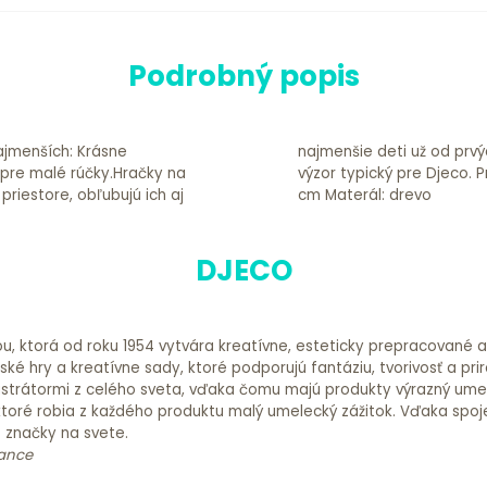
Podrobný popis
najmenších: Krásne
 dizajn a roztomilý
 pre malé rúčky.Hračky na
siacov Rozmer: 14 x 10 x 8
priestore, obľubujú ich aj
cm Materál: drevo
DJECO
ou, ktorá od roku 1954 vytvára kreatívne, esteticky prepracované 
é hry a kreatívne sady, ktoré podporujú fantáziu, tvorivosť a prir
 ilustrátormi z celého sveta, vďaka čomu majú produkty výrazný ume
ktoré robia z každého produktu malý umelecký zážitok. Vďaka spoje
é značky na svete.
rance