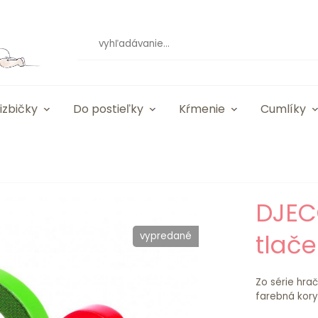
izbičky
Do postieľky
Kŕmenie
Cumlíky
DJEC
tlač
vypredané
Zo série hrač
farebná koryt