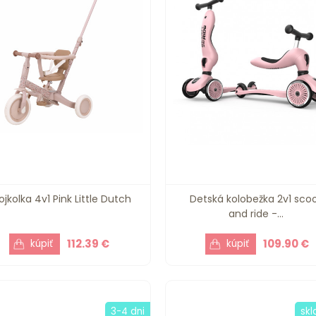
ojkolka 4v1 Pink Little Dutch
Detská kolobežka 2v1 sco
and ride -...
112.39 €
109.90 €
3-4 dni
sk