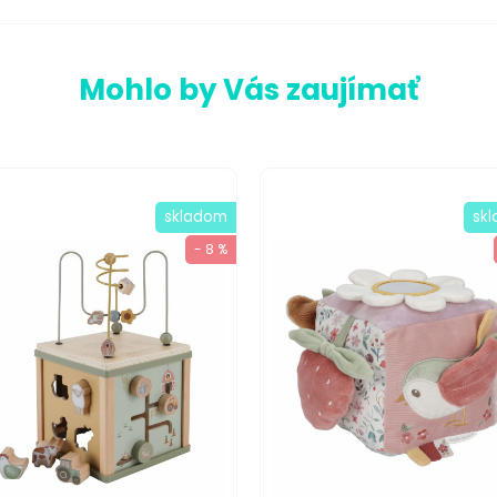
Mohlo by Vás zaujímať
skladom
sk
- 8 %