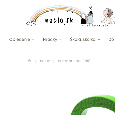
Oblečenie
Hračky
Škola, škôlka
Do 
Hračky
Hračky pre batoľatá
❯
❯