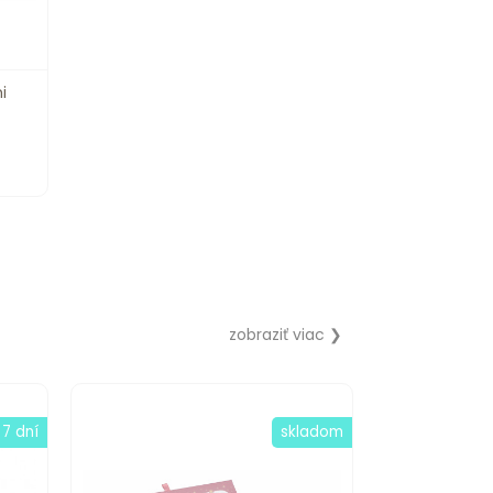
i
zobraziť viac ❯
 7 dní
skladom