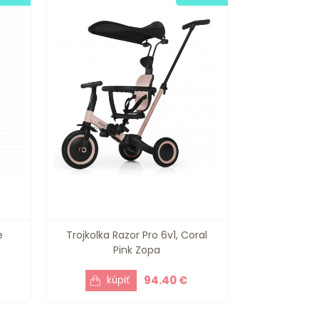
e
Trojkolka Razor Pro 6v1, Coral
Pink Zopa
94.40 €