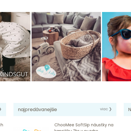
❯
najpredávanejšie
viac ❯
N
ch
ChooMee SoftSip náustky na