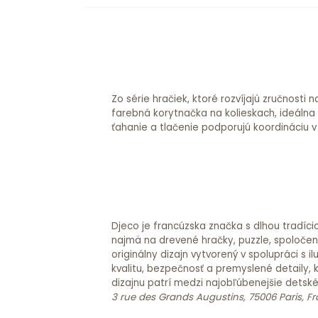
Zo série hračiek, ktoré rozvíjajú zručnosti 
najmenšie deti už od prvých krôčkov. Unikátny
farebná korytnačka na kolieskach, ideálna
výzor typický pre Djeco. Pre deti od 12 me
ťahanie a tlačenie podporujú koordináciu v 
Djeco je francúzska značka s dlhou tradíci
najmä na drevené hračky, puzzle, spoločensk
originálny dizajn vytvorený v spolupráci s
kvalitu, bezpečnosť a premyslené detaily, 
dizajnu patrí medzi najobľúbenejšie detsk
3 rue des Grands Augustins, 75006 Paris, F