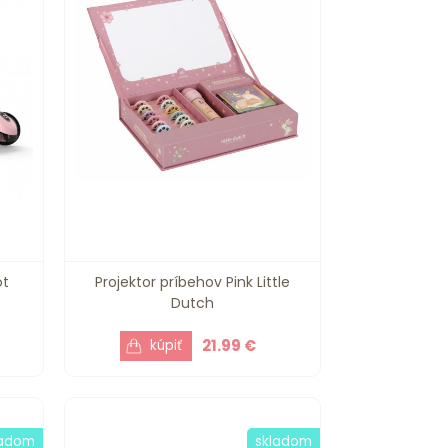
ot
Projektor príbehov Pink Little
Dutch
21.99 €
ladom
skladom