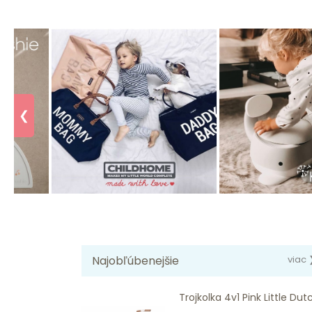
❮
Najobľúbenejšie
viac 
Trojkolka 4v1 Pink Little Dut