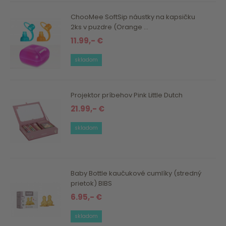
ChooMee SoftSip náustky na kapsičku
2ks v puzdre (Orange ...
11.99,- €
skladom
Projektor príbehov Pink Little Dutch
21.99,- €
skladom
Baby Bottle kaučukové cumlíky (stredný
prietok) BIBS
6.95,- €
skladom