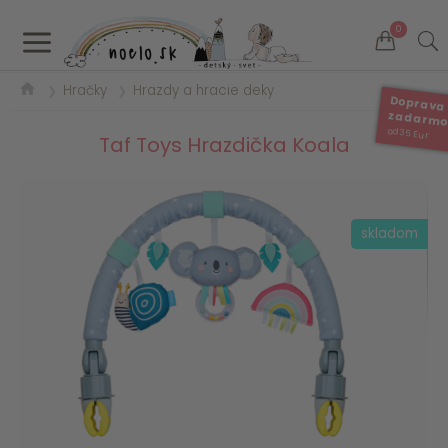
a
0
Hračky
Hrazdy a hracie deky
❯
❯
Doprava
zadarm
od 35 Eur
Taf Toys Hrazdička Koala
skladom