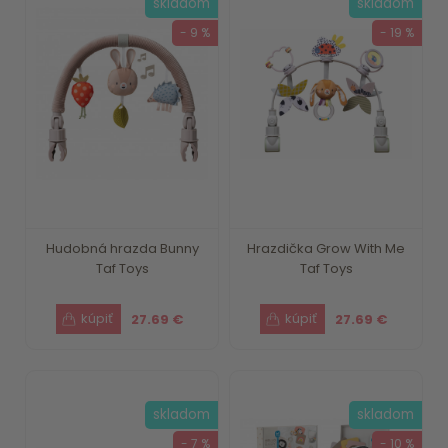
skladom
skladom
- 9 %
- 19 %
Hudobná hrazda Bunny
Hrazdička Grow With Me
Taf Toys
Taf Toys
27.69 €
27.69 €
skladom
skladom
- 7 %
- 10 %