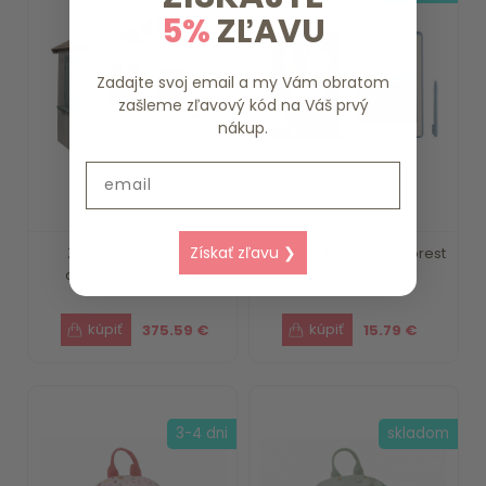
5%
ZĽAVU
Zadajte svoj email a my Vám obratom
zašleme zľavový kód na Váš prvý
nákup.
Email
Získať zľavu ❯
Záhradný domček
Kresliaci tablet Blue Forest
drevený Little Dutch
Friends ...
375.59 €
15.79 €
3-4 dni
skladom