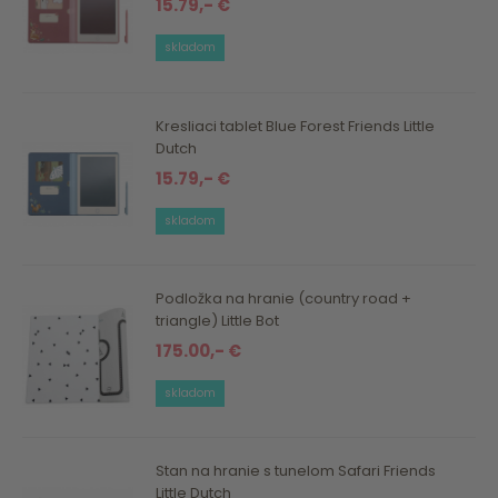
15.79,- €
skladom
Kresliaci tablet Blue Forest Friends Little
Dutch
15.79,- €
skladom
Podložka na hranie (country road +
triangle) Little Bot
175.00,- €
skladom
Stan na hranie s tunelom Safari Friends
Little Dutch