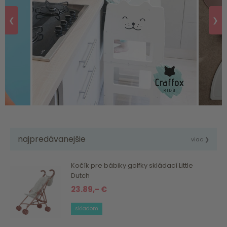
❮
❯
najpredávanejšie
viac ❯
Kočík pre bábiky golfky skládací Little
Dutch
23.89,- €
skladom