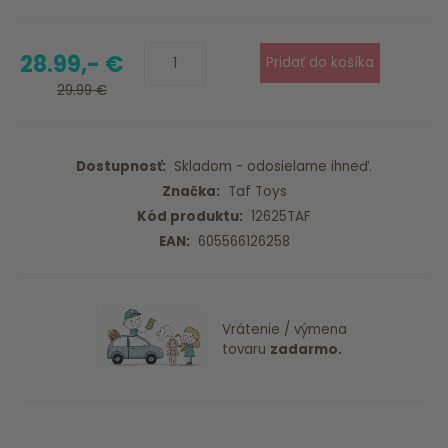
28.99,- €
29.99 €
Dostupnosť:
Skladom - odosielame ihneď.
Značka:
Taf Toys
Kód produktu:
12625TAF
EAN:
605566126258
Vrátenie / výmena
tovaru
zadarmo.