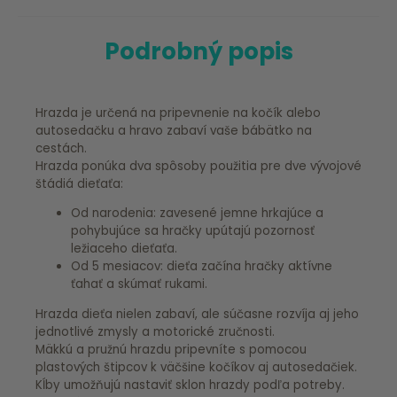
Podrobný popis
Hrazda je určená na pripevnenie na kočík alebo
autosedačku a hravo zabaví vaše bábätko na
cestách.
Hrazda ponúka dva spôsoby použitia pre dve vývojové
štádiá dieťaťa:
Od narodenia: zavesené jemne hrkajúce a
pohybujúce sa hračky upútajú pozornosť
ležiaceho dieťaťa.
Od 5 mesiacov: dieťa začína hračky aktívne
ťahať a skúmať rukami.
Hrazda dieťa nielen zabaví, ale súčasne rozvíja aj jeho
jednotlivé zmysly a motorické zručnosti.
Mäkkú a pružnú hrazdu pripevníte s pomocou
plastových štipcov k väčšine kočíkov aj autosedačiek.
Kĺby umožňujú nastaviť sklon hrazdy podľa potreby.