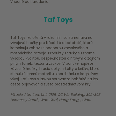
Vhodné od narodenia.
Taf Toys
Taf Toys, založená v roku 1991, sa zameriava na
vývojové hračky pre bábätká a batoľatá, ktoré
kombinujú zábavu s podporou zmyslového a
motorického rozvoja. Produkty značky sú známe
vysokou kvalitou, bezpečnosťou a hravým dizajnom
plným farieb, textúr a zvukov. V ponuke nájdete
závesné hračky, hracie deky, hrkálky a knižky, ktoré
stimulujú jemnú motoriku, koordináciu a kognitívny
vývoj. Taf Toys s láskou sprevádza bábätká na ich
ceste objavovania sveta prostredníctvom hry.
Miracle J Limited, Unit 2108, CC Wu Building, 302-308
Hennessy Road , Wan Chai, Hong Kong, , Čína,