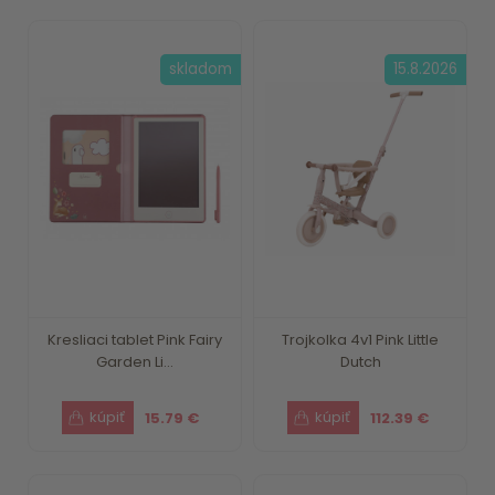
skladom
15.8.2026
Kresliaci tablet Pink Fairy
Trojkolka 4v1 Pink Little
Garden Li...
Dutch
15.79 €
112.39 €