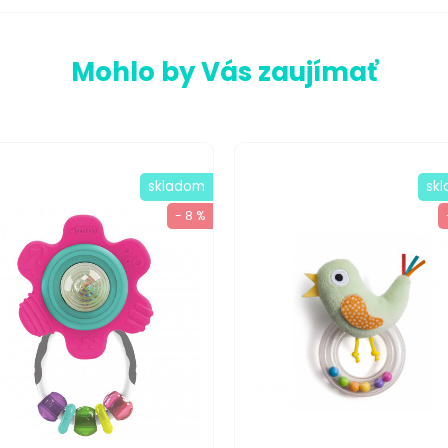
Mohlo by Vás zaujímať
skladom
sk
- 8 %