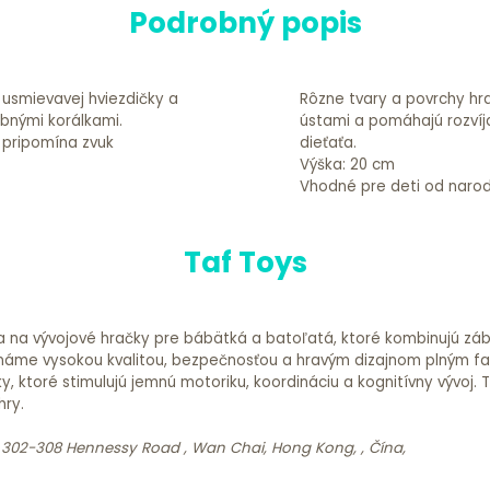
Podrobný popis
 usmievavej hviezdičky a
Rôzne tvary a povrchy hr
bnými korálkami.
ústami a pomáhajú rozvíj
v pripomína zvuk
dieťaťa.
Výška: 20 cm
Vhodné pre deti od narod
Taf Toys
ava na vývojové hračky pre bábätká a batoľatá, ktoré kombinujú z
náme vysokou kvalitou, bezpečnosťou a hravým dizajnom plným far
ky, ktoré stimulujú jemnú motoriku, koordináciu a kognitívny vývoj
hry.
g, 302-308 Hennessy Road , Wan Chai, Hong Kong, , Čína,