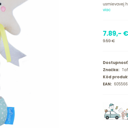
usmievavej hv
viac
7.89,- 
9.59 €
Dostupnosť
Značka:
Taf
Kód produk
EAN:
605566