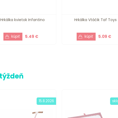
Hrkálka kvietok Infantino
Hrkálka Vtáčik Taf Toys
5.49 €
5.09 €
 týždeň
15.8.2026
sk