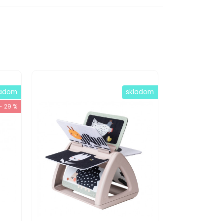
ladom
skladom
- 29 %