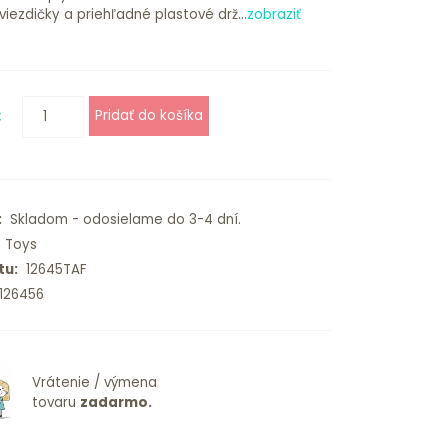
iezdičky a priehľadné plastové drž...
zobraziť
€
:
Skladom - odosielame do 3-4 dní.
 Toys
tu:
12645TAF
126456
Vrátenie / výmena
tovaru
zadarmo.