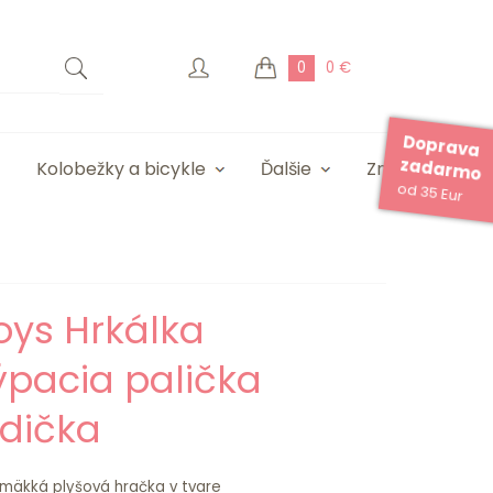
0
0 €
Doprava
zadarmo
Kolobežky a bicykle
Ďalšie
Značky
od 35 Eur
oys Hrkálka
ýpacia palička
zdička
í mäkká plyšová hračka v tvare