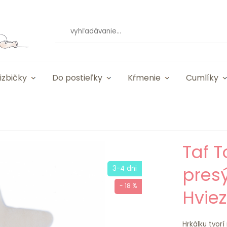
izbičky
Do postieľky
Kŕmenie
Cumlíky
Taf T
pres
3-4 dni
- 18 %
Hvie
Hrkálku tvor