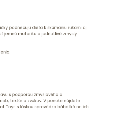
ačky podnecujú dieťa k skúmaniu rukami aj
ať jemnú motoriku a jednotlivé zmysly
enia.
ábavu s podporou zmyslového a
ieb, textúr a zvukov. V ponuke nájdete
. Taf Toys s láskou sprevádza bábätká na ich