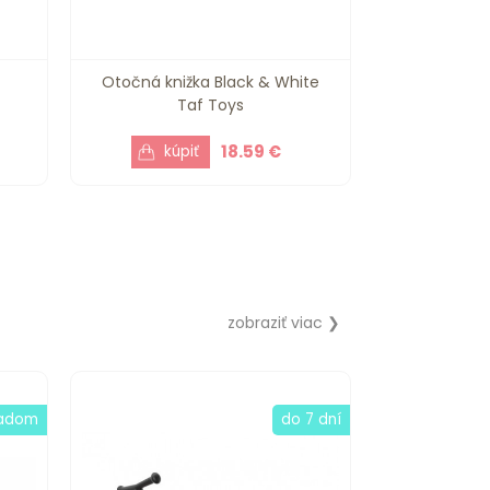
Otočná knižka Black & White
Taf Toys
18.59 €
zobraziť viac ❯
ladom
do 7 dní