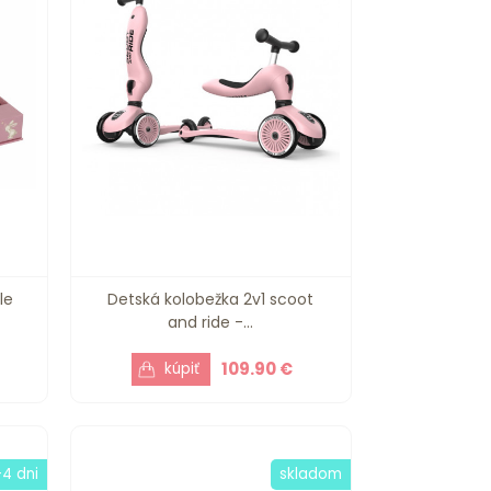
le
Detská kolobežka 2v1 scoot
and ride -...
109.90 €
-4 dni
skladom