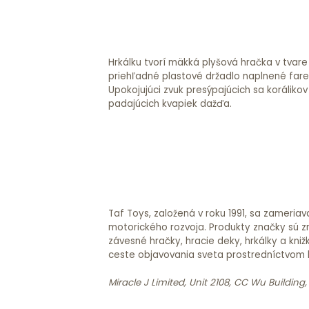
Hrkálku tvorí mäkká plyšová hračka v tvare
priehľadné plastové držadlo naplnené fare
Upokojujúci zvuk presýpajúcich sa koráliko
padajúcich kvapiek dažďa.
Taf Toys, založená v roku 1991, sa zameri
motorického rozvoja. Produkty značky sú z
závesné hračky, hracie deky, hrkálky a kniž
ceste objavovania sveta prostredníctvom 
Miracle J Limited, Unit 2108, CC Wu Buildin