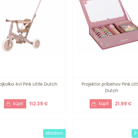
ojkolka 4v1 Pink Little Dutch
Projektor príbehov Pink Litt
Dutch
112.39 €
21.99 €
skladom
3