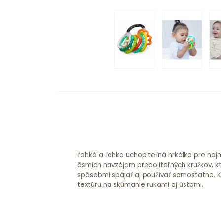
Ľahká a ľahko uchopiteľná hrkálka pre naj
ôsmich navzájom prepojiteľných krúžkov, 
spôsobmi spájať aj používať samostatne. K
textúru na skúmanie rukami aj ústami.