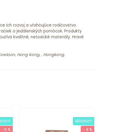
ce ich rozvoj a uľahčujúce rodičovstvo.
hračiek a jedálenských pomôcok. Produkty
žíva kvalitné, netoxické materiály. Hravé
, Kowloon, Hong Kong, , Hongkong,
ladom
skladom
- 13 %
- 8 %