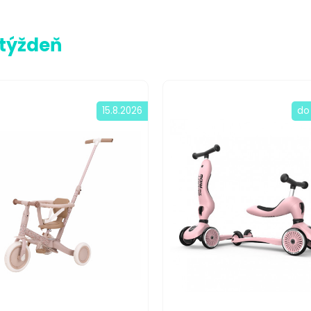
 týždeň
15.8.2026
do