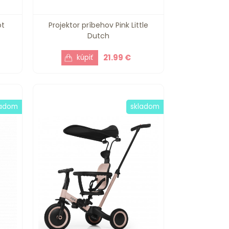
ot
Projektor príbehov Pink Little
Dutch
21.99 €
ladom
skladom