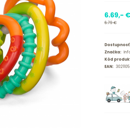
6.69,- 
6.79 €
Dostupnosť
Značka:
Infa
Kód produk
EAN:
3021105