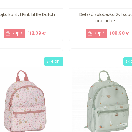
ojkolka 4v1 Pink Little Dutch
Detská kolobežka 2v1 sco
and ride -...
112.39 €
109.90 €
3-4 dni
sk