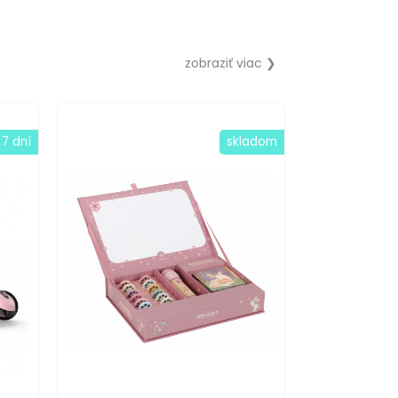
zobraziť viac ❯
 7 dní
skladom