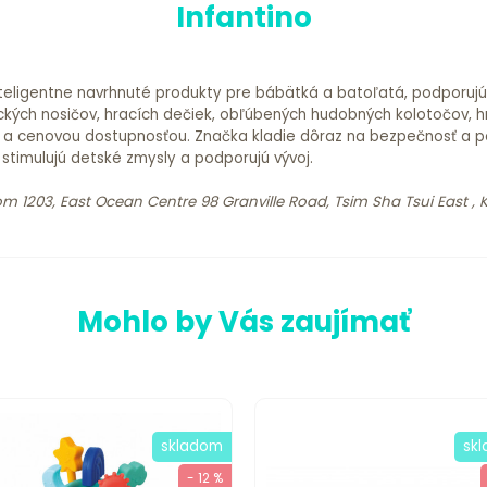
Infantino
inteligentne navrhnuté produkty pre bábätká a batoľatá, podporujú
ckých nosičov, hracích dečiek, obľúbených hudobných kolotočov, 
 a cenovou dostupnosťou. Značka kladie dôraz na bezpečnosť a pou
, stimulujú detské zmysly a podporujú vývoj.
om 1203, East Ocean Centre 98 Granville Road, Tsim Sha Tsui East 
Mohlo by Vás zaujímať
skladom
sk
- 12 %