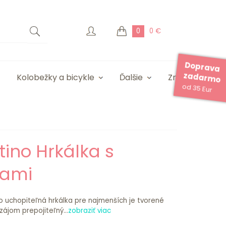
0
0 €
Doprava
zadarmo
Kolobežky a bicykle
Ďalšie
Značky
od 35 Eur
tino Hrkálka s
kami
o uchopiteľná hrkálka pre najmenších je tvorené
ájom prepojiteľný...
zobraziť viac