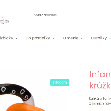
izbičky
Do postieľky
Kŕmenie
Cumlíky
Infan
krúž
skladom
Ľahká a ľahk
z ôsmich navz