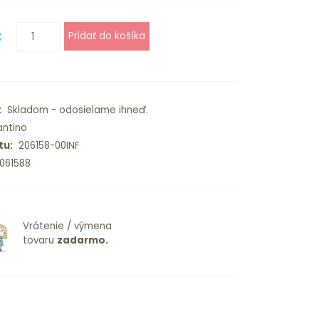
€
:
Skladom - odosielame ihneď.
ntino
tu:
206158-00INF
061588
Vrátenie / výmena
tovaru
zadarmo.