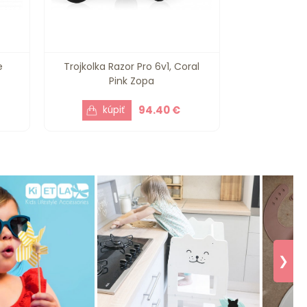
e
Trojkolka Razor Pro 6v1, Coral
Pink Zopa
94.40 €
❯