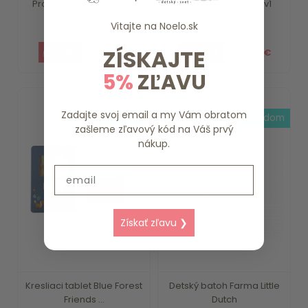
Projektor príbehov Pink
Detská kolobežka 2v1
Little Dutch
scoot and ride -...
Vitajte na
Noelo.sk
ZÍSKAJTE
21.99 €
109.90 €
5%
ZĽAVU
Zadajte svoj email a my Vám obratom
skladom
skladom
zašleme zľavový kód na Váš prvý
nákup.
Email
Získať zľavu ❯
Kresliaci tablet Blue Forest
Detský batoh Farma Little
Friends ...
Dutch