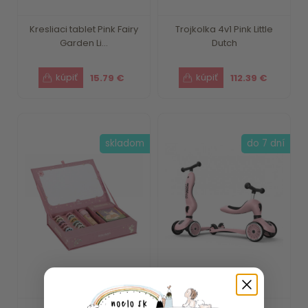
Kresliaci tablet Pink Fairy
Trojkolka 4v1 Pink Little
Garden Li...
Dutch
15.79 €
112.39 €
skladom
do 7 dní