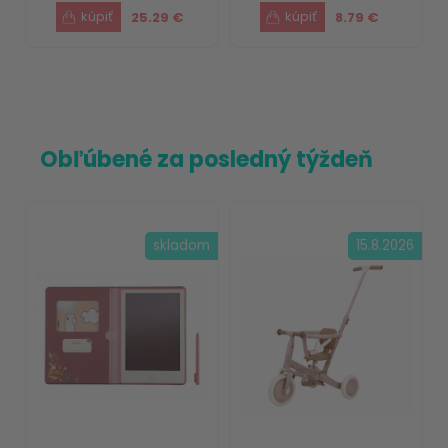
25.29 €
8.79 €
Obľúbené za posledný týždeň
skladom
15.8.2026