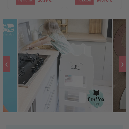
20.19 €
94.40 €
❮
❯