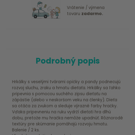
Vrátenie / výmena
tovaru
zadarmo.
Podrobný popis
Hrkálky s veselými tvárami opičky a pandy podnecujú
rozvoj sluchu, zraku a hmatu dieťaťa. Hrkálky sa ľahko
pripevnia s pomocou suchého zipsu dieťaťu na
zápästie (alebo v neskoršom veku na členky). Dieťa
sa otáča za zvukom a sleduje výrazné farby hračky.
Vďaka pripevneniu na ruku vydrží dieťati hra dlhú
dobu, pretože mu hračka nemôže upadnúť. Rôznorodé
textúry pre skúmanie pomáhajú rozvoju hmatu.
Balenie / 2 ks.