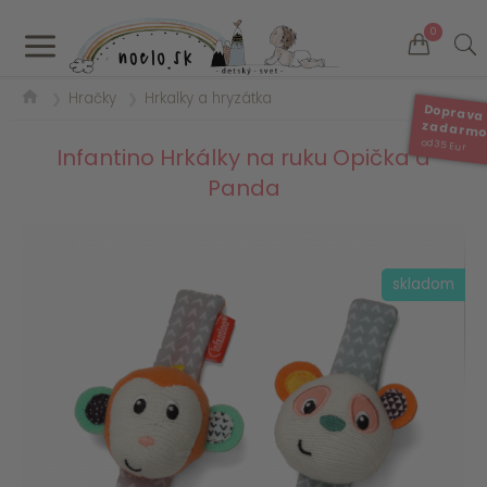
a
0
Hračky
Hrkalky a hryzátka
❯
❯
Doprava
zadarm
od 35 Eur
Infantino Hrkálky na ruku Opička a
Panda
skladom