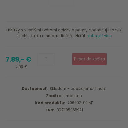
Hrkálky s veselými tvárami opičky a pandy podnecujú rozvoj
sluchu, zraku a hmatu dieťaťa. Hrkál...
zobraziť viac
7.89,- €
7.99 €
Dostupnosť:
Skladom - odosielame ihneď.
Značka:
Infantino
Kód produktu:
206892-00INF
EAN:
3021105068921