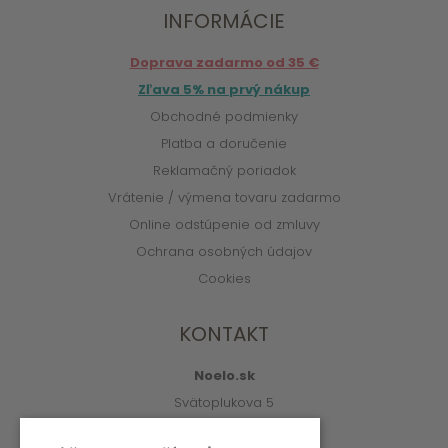
INFORMÁCIE
Doprava zadarmo od 35 €
Zľava 5% na prvý nákup
Obchodné podmienky
Platba a doručenie
Reklamačný poriadok
Vrátenie / výmena tovaru zadarmo
Online odstúpenie od zmluvy
Ochrana osobných údajov
Cookies
KONTAKT
Noelo.sk
Svätoplukova 5
010 01 Žilina