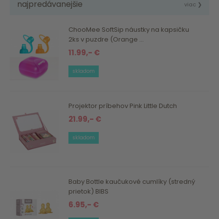
najpredávanejšie
viac ❯
ChooMee SoftSip náustky na kapsičku
2ks v puzdre (Orange ...
11.99,- €
skladom
Projektor príbehov Pink Little Dutch
21.99,- €
skladom
Baby Bottle kaučukové cumlíky (stredný
prietok) BIBS
6.95,- €