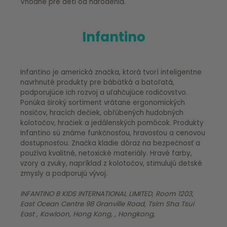
Vhodné pre deti od narodenia.
Infantino
Infantino je americká značka, ktorá tvorí inteligentne
navrhnuté produkty pre bábätká a batoľatá,
podporujúce ich rozvoj a uľahčujúce rodičovstvo.
Ponúka široký sortiment vrátane ergonomických
nosičov, hracích dečiek, obľúbených hudobných
kolotočov, hračiek a jedálenských pomôcok. Produkty
Infantino sú známe funkčnosťou, hravosťou a cenovou
dostupnosťou. Značka kladie dôraz na bezpečnosť a
používa kvalitné, netoxické materiály. Hravé farby,
vzory a zvuky, napríklad z kolotočov, stimulujú detské
zmysly a podporujú vývoj.
INFANTINO B KIDS INTERNATIONAL LIMITED, Room 1203,
East Ocean Centre 98 Granville Road, Tsim Sha Tsui
East , Kowloon, Hong Kong, , Hongkong,