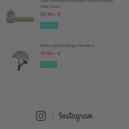
Stan na hranie s tunelom Safari Friends
Little Dutch
55.99,- €
skladom
Prilba detská Beige KikkaBoo
23.69,- €
do 7 dní