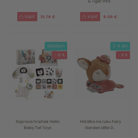
& Tiger Infa...
13.79 €
9.09 €
skladom
3-4 dni
- 10 %
- 8 %
Súprava hračiek Hello
Hrkálka na ruku Fairy
Baby Taf Toys
Garden Little D...