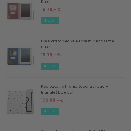
Dutch
15.79,- €
skladom
Kresliaci tablet Blue Forest Friends Little
Dutch
15.79,- €
skladom
Podložka na hranie (country road +
triangle) Little Bot
175.00,- €
skladom