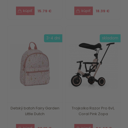
15.79 €
18.39 €
3-4 dni
skladom
Detský batoh Fairy Garden
Trojkolka Razor Pro 6v1,
Little Dutch
Coral Pink Zopa