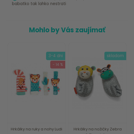
babatko tak lahko nestrati
Mohlo by Vás zaujímať
3-4 dni
skladom
- 14 %
Hrkálky na ruky a nohy Ludi
Hrkálky na nožičky Zebra