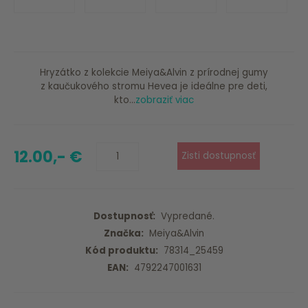
Hryzátko z kolekcie Meiya&Alvin z prírodnej gumy
z kaučukového stromu Hevea je ideálne pre deti,
kto...
zobraziť viac
12.00,- €
Dostupnosť:
Vypredané.
Značka:
Meiya&Alvin
Kód produktu:
78314_25459
EAN:
4792247001631