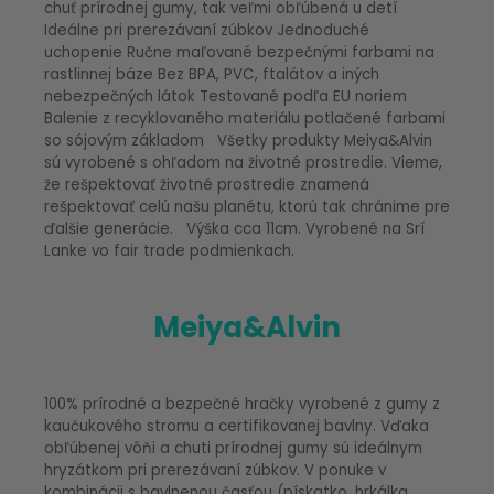
chuť prírodnej gumy, tak veľmi obľúbená u detí
Ideálne pri prerezávaní zúbkov Jednoduché
uchopenie Ručne maľované bezpečnými farbami na
rastlinnej báze Bez BPA, PVC, ftalátov a iných
nebezpečných látok Testované podľa EU noriem
Balenie z recyklovaného materiálu potlačené farbami
so sójovým základom Všetky produkty Meiya&Alvin
sú vyrobené s ohľadom na životné prostredie. Vieme,
že rešpektovať životné prostredie znamená
rešpektovať celú našu planétu, ktorú tak chránime pre
ďalšie generácie. Výška cca 11cm. Vyrobené na Srí
Lanke vo fair trade podmienkach.
Meiya&Alvin
100% prírodné a bezpečné hračky vyrobené z gumy z
kaučukového stromu a certifikovanej bavlny. Vďaka
obľúbenej vôňi a chuti prírodnej gumy sú ideálnym
hryzátkom pri prerezávaní zúbkov. V ponuke v
kombinácii s bavlnenou časťou (pískatko, hrkálka,