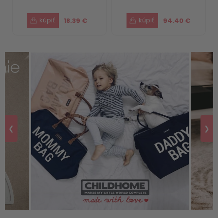
18.39 €
94.40 €
❮
❯