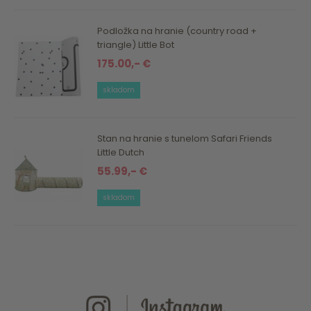
Podložka na hranie (country road +
triangle) Little Bot
175.00,- €
skladom
Stan na hranie s tunelom Safari Friends
Little Dutch
55.99,- €
skladom