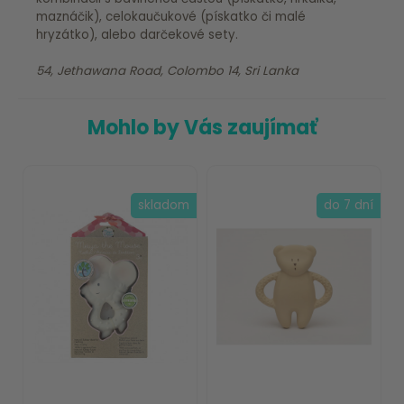
maznáčik), celokaučukové (pískatko či malé
hryzátko), alebo darčekové sety.
54, Jethawana Road, Colombo 14, Sri Lanka
Mohlo by Vás zaujímať
skladom
do 7 dní