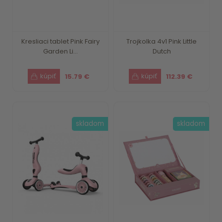
Kresliaci tablet Pink Fairy
Trojkolka 4v1 Pink Little
Garden Li...
Dutch
15.79 €
112.39 €
skladom
skladom