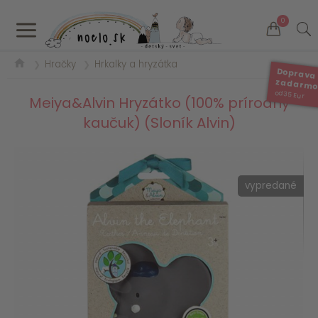
a
0
Hračky
Hrkalky a hryzátka
❯
❯
Doprava
zadarm
od 35 Eur
Meiya&Alvin Hryzátko (100% prírodný
kaučuk) (Sloník Alvin)
vypredané