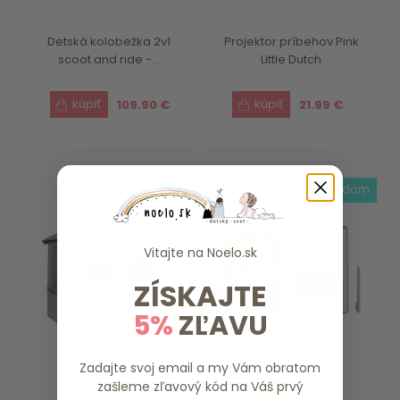
Detská kolobežka 2v1
Projektor príbehov Pink
scoot and ride -...
Little Dutch
109.90 €
21.99 €
skladom
skladom
Vitajte na
Noelo.sk
ZÍSKAJTE
5%
ZĽAVU
Zadajte svoj email a my Vám obratom
zašleme zľavový kód na Váš prvý