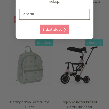
nákup.
Záhradný domček
Kresliaci tablet Blue Forest
drevený Little Dutch
Friends ...
Email
375.59 €
15.79 €
Získať zľavu ❯
skladom
skladom
Detský batoh Farma Little
Trojkolka Razor Pro 6v1,
Dutch
Coral Pink Zopa