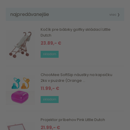
najpredávanejšie
viac ❯
Kočík pre bábiky golfky skládací Little
Dutch
23.89,- €
skladom
ChooMee SoftSip náustky na kapsičku
2ks v puzdre (Orange ...
11.99,- €
skladom
Projektor príbehov Pink Little Dutch
21.99,- €