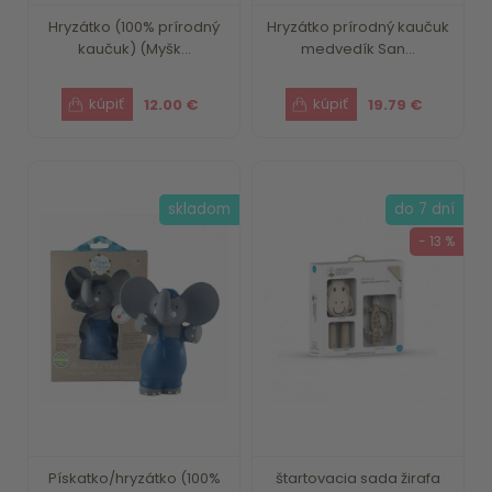
Hryzátko (100% prírodný
Hryzátko prírodný kaučuk
kaučuk) (Myšk...
medvedík San...
12.00 €
19.79 €
skladom
do 7 dní
- 13 %
Pískatko/hryzátko (100%
štartovacia sada žirafa