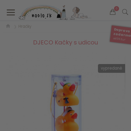
a
0
Hračky
❯
Doprava
zadarm
od 35 Eur
DJECO Kačky s udicou
vypredané