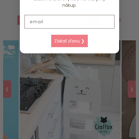
Dutch
Coral Pink Zopa
nákup.
Email
18.39 €
94.40 €
Získať zľavu ❯
❮
❯