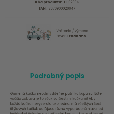
Kód produktu:
DJ02004
EAN:
3070900020047
Vrátenie / výmena
tovaru
zadarmo.
Podrobný popis
Gumená kačka neodmysliteľne patrí ku kúpaniu. Ešte
väčšia zábava je to však so šiestimi kačkami! Aby
každá kačka nevyzerala ako jedna, má všetkých šesť
štýlových kačiek od Djeco rôzne vyparádenú hlavu: od
indiánskej čelenky po kráľovskú korunu. Takto si ich pri