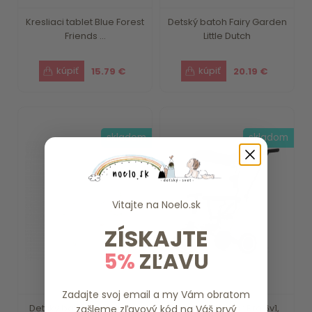
Kresliaci tablet Blue Forest
Detský batoh Fairy Garden
Friends ...
Little Dutch
15.79 €
20.19 €
skladom
skladom
Vitajte na
Noelo.sk
ZÍSKAJTE
5%
ZĽAVU
Zadajte svoj email a my Vám obratom
Detský batoh Farma Little
Trojkolka Razor Pro 6v1,
zašleme zľavový kód na Váš prvý