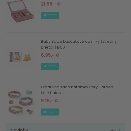
21.99,- €
skladom
Baby Bottle kaučukové cumlíky (stredný
prietok) BIBS
6.95,- €
skladom
Kreatívna sada náramky Fairy Garden
Little Dutch
9.19,- €
skladom
Novinky
viac ❯