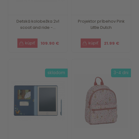
Detská kolobežka 2v1
Projektor príbehov Pink
scoot and ride -...
Little Dutch
109.90 €
21.99 €
skladom
3-4 dni