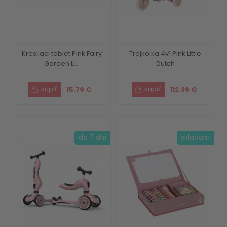
Kresliaci tablet Pink Fairy
Trojkolka 4v1 Pink Little
Garden Li...
Dutch
15.79 €
112.39 €
do 7 dní
skladom