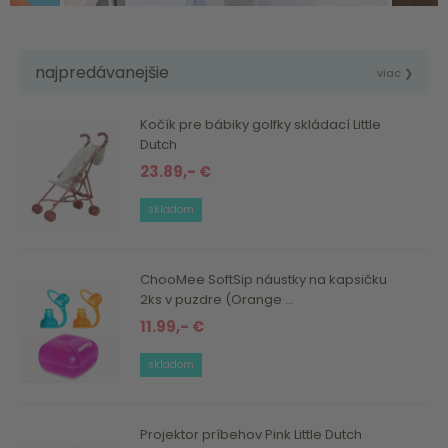
najpredávanejšie
viac ❯
Kočík pre bábiky golfky skládací Little
Dutch
23.89,- €
skladom
ChooMee SoftSip náustky na kapsičku
2ks v puzdre (Orange ...
11.99,- €
skladom
Projektor príbehov Pink Little Dutch