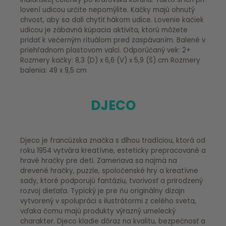
lovení udicou určite nepomýlite. Kačky majú ohnutý
chvost, aby sa dali chytiť hákom udice. Lovenie kačiek
udicou je zábavná kúpacia aktivita, ktorú môžete
pridať k večerným rituálom pred zaspávaním. Balené v
priehľadnom plastovom valci. Odporúčaný vek: 2+
Rozmery kačky: 8,3 (D) x 6,6 (V) x 5,9 (Š) cm Rozmery
balenia: 49 x 9,5 cm
DJECO
Djeco je francúzska značka s dlhou tradíciou, ktorá od
roku 1954 vytvára kreatívne, esteticky prepracované a
hravé hračky pre deti. Zameriava sa najmä na
drevené hračky, puzzle, spoločenské hry a kreatívne
sady, ktoré podporujú fantáziu, tvorivosť a prirodzený
rozvoj dieťaťa. Typický je pre ňu originálny dizajn
vytvorený v spolupráci s ilustrátormi z celého sveta,
vďaka čomu majú produkty výrazný umelecký
charakter. Djeco kladie dôraz na kvalitu, bezpečnosť a