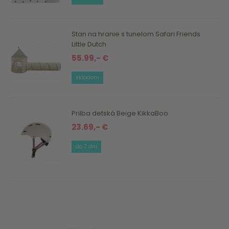
Stan na hranie s tunelom Safari Friends
Little Dutch
55.99,- €
skladom
Prilba detská Beige KikkaBoo
23.69,- €
do 7 dní