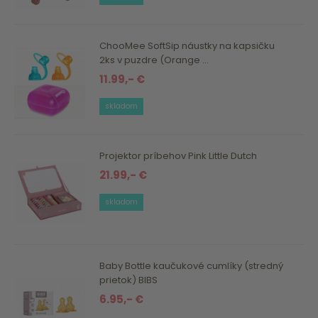
ChooMee SoftSip náustky na kapsičku
2ks v puzdre (Orange ...
11.99,- €
skladom
Projektor príbehov Pink Little Dutch
21.99,- €
skladom
Baby Bottle kaučukové cumlíky (stredný
prietok) BIBS
6.95,- €