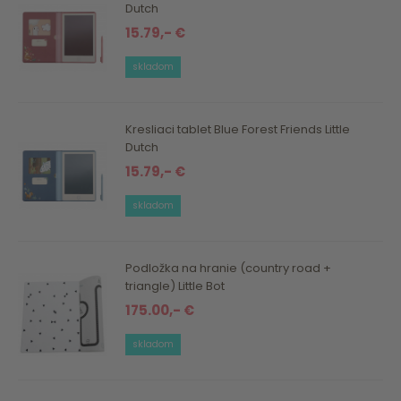
Dutch
15.79,- €
skladom
Kresliaci tablet Blue Forest Friends Little
Dutch
15.79,- €
skladom
Podložka na hranie (country road +
triangle) Little Bot
175.00,- €
skladom