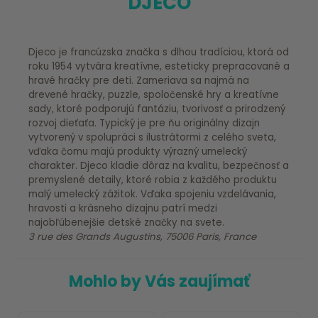
DJECO
Djeco je francúzska značka s dlhou tradíciou, ktorá od
roku 1954 vytvára kreatívne, esteticky prepracované a
hravé hračky pre deti. Zameriava sa najmä na
drevené hračky, puzzle, spoločenské hry a kreatívne
sady, ktoré podporujú fantáziu, tvorivosť a prirodzený
rozvoj dieťaťa. Typický je pre ňu originálny dizajn
vytvorený v spolupráci s ilustrátormi z celého sveta,
vďaka čomu majú produkty výrazný umelecký
charakter. Djeco kladie dôraz na kvalitu, bezpečnosť a
premyslené detaily, ktoré robia z každého produktu
malý umelecký zážitok. Vďaka spojeniu vzdelávania,
hravosti a krásneho dizajnu patrí medzi
najobľúbenejšie detské značky na svete.
3 rue des Grands Augustins, 75006 Paris, France
Mohlo by Vás zaujímať