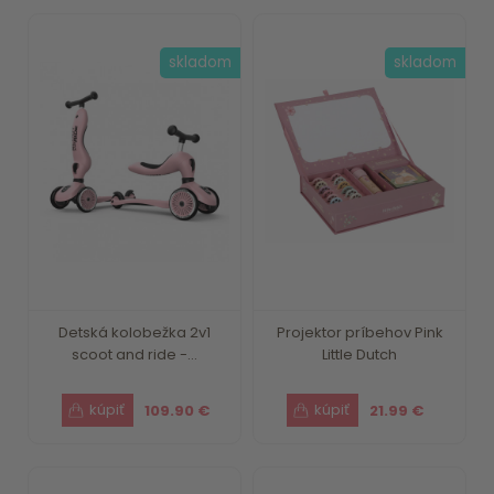
skladom
skladom
Detská kolobežka 2v1
Projektor príbehov Pink
scoot and ride -...
Little Dutch
109.90 €
21.99 €