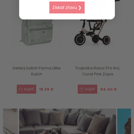
Získať zľavu ❯
Detský batoh Farma Little
Trojkolka Razor Pro 6v1,
Dutch
Coral Pink Zopa
18.39 €
94.40 €