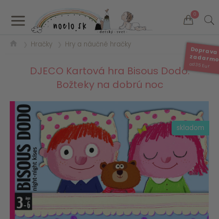
a
0
Hračky
Hry a náučné hračky
❯
❯
Doprava
zadarm
od 35 Eur
DJECO Kartová hra Bisous Dodo:
Božteky na dobrú noc
skladom