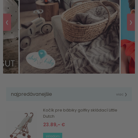
❮
❯
najpredávanejšie
viac ❯
Kočík pre bábiky golfky skládací Little
Dutch
23.89,- €
skladom