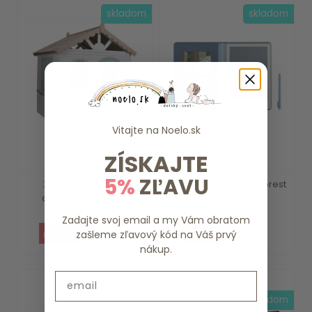
skladom
skladom
Vitajte na
Noelo.sk
ZÍSKAJTE
5%
ZĽAVU
Záhradný domček
Kresliaci tablet Blue Forest
drevený Little Dutch
Friends ...
Zadajte svoj email a my Vám obratom
375.59 €
15.79 €
zašleme zľavový kód na Váš prvý
nákup.
Email
skladom
skladom