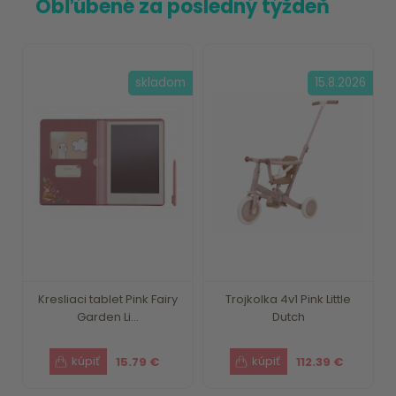
Obľúbené za posledný týždeň
skladom
15.8.2026
Kresliaci tablet Pink Fairy
Trojkolka 4v1 Pink Little
Garden Li...
Dutch
15.79 €
112.39 €