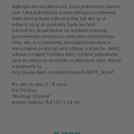
Najkrajšia hra na dobrú noc, ktorú jednoducho musíte
mať. Taká jednoduchá, krásne zbližujúca a zábavná.
Vaše dieťa ju bude milovať práve tak ako vy. A
odteraz sa už do postieľky bude len tešiť.
Kartové hry sú perfektné na rozvíjanie pamäte,
pozorovacích schopností, nútia deti rozmýšľať bez
toho, aby si to uvedomili, stimulujú konverzáciu a
samozrejme poskytujú veľa zábavy a smiechu. Veľká
zábava v malom formáte, karty môžete jednoducho
vziať so sebou na dovolenku či víkendový výlet. Návod
si stiahnete tu:
http://www.djeco.com/data/rules/DJ05176_SK.pdf
Pre deti vo veku 3 - 6 rokov
Pre 2 hráčov
Obsahuje 32 kariet
Rozmer balenia: 15,6 x 11,7 x 2,8 cm