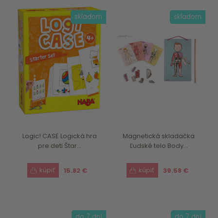
skladom
skladom
Logic! CASE Logická hra
Magnetická skladačka
pre deti Štar...
Ľudské telo Body...
15.82 €
39.58 €
do 7 dní
do 7 dní