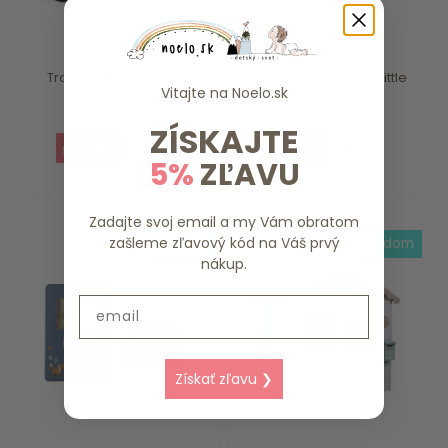
Trojkolka Razor Pro 6v1,
Detský batoh Farma Little
Vitajte na
Noelo.sk
Coral Pink Zopa
Dutch
ZÍSKAJTE
94.40 €
18.39 €
5%
ZĽAVU
Zadajte svoj email a my Vám obratom
zašleme zľavový kód na Váš prvý
skladom
skladom
nákup.
Email
Získať zľavu ❯