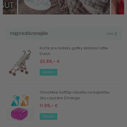
najpredávanejšie
viac ❯
Kočík pre bábiky golfky skládací Little
Dutch
23.89,- €
skladom
ChooMee SoftSip náustky na kapsičku
2ks v puzdre (Orange ...
11.99,- €
skladom