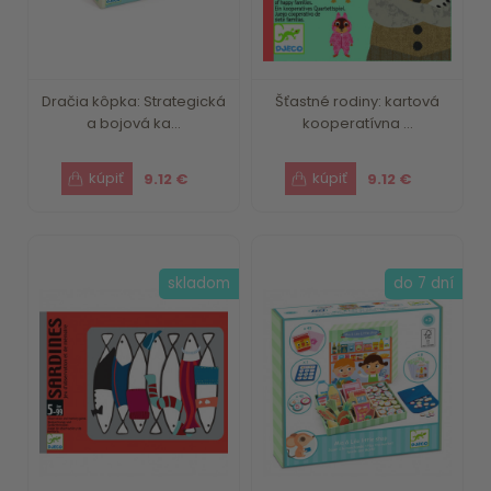
Dračia kôpka: Strategická
Šťastné rodiny: kartová
a bojová ka...
kooperatívna ...
9.12 €
9.12 €
skladom
do 7 dní