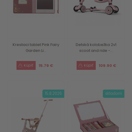
Kresliaci tablet Pink Fairy
Detská kolobežka 2v1
Garden Li...
scoot and ride -...
15.79 €
109.90 €
15.8.2026
skladom