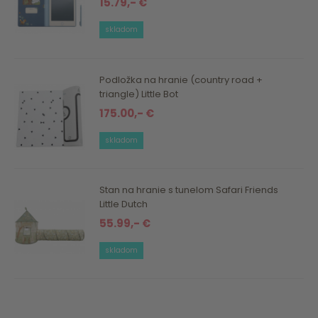
15.79,- €
skladom
Podložka na hranie (country road +
triangle) Little Bot
175.00,- €
skladom
Stan na hranie s tunelom Safari Friends
Little Dutch
55.99,- €
skladom