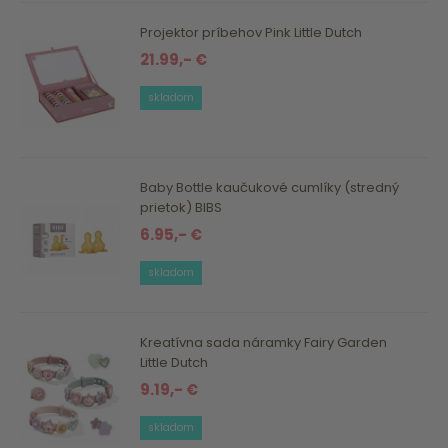
Projektor príbehov Pink Little Dutch
21.99,- €
skladom
Baby Bottle kaučukové cumlíky (stredný
prietok) BIBS
6.95,- €
skladom
Kreatívna sada náramky Fairy Garden
Little Dutch
9.19,- €
skladom