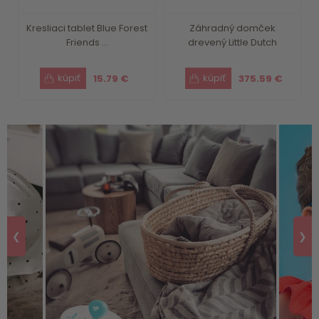
Kresliaci tablet Blue Forest
Záhradný domček
Friends ...
drevený Little Dutch
15.79 €
375.59 €
❮
❯