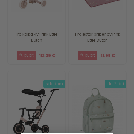
Trojkolka 4v1 Pink Little
Projektor príbehov Pink
Dutch
Little Dutch
112.39 €
21.99 €
skladom
do 7 dní