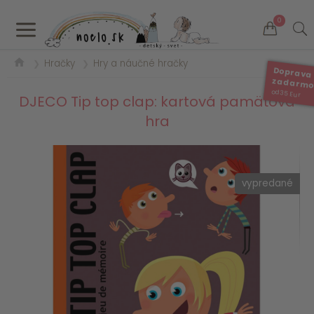
a
0
Hračky
Hry a náučné hračky
❯
❯
Doprava
zadarm
od 35 Eur
DJECO Tip top clap: kartová pamäťová
hra
vypredané