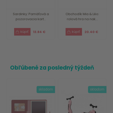
Sardinky: Pamäťová a
Obchodík Mia & Léo:
pozorovacia kart...
rolová hra na nak...
13.84 €
20.40 €
Obľúbené za posledný týždeň
skladom
skladom