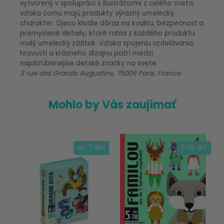
vytvorený v spolupráci s ilustrátormi z celého sveta,
vďaka čomu majú produkty výrazný umelecký
charakter. Djeco kladie dôraz na kvalitu, bezpečnosť a
premyslené detaily, ktoré robia z každého produktu
malý umelecký zážitok. Vďaka spojeniu vzdelávania,
hravosti a krásneho dizajnu patrí medzi
najobľúbenejšie detské značky na svete.
3 rue des Grands Augustins, 75006 Paris, France
Mohlo by Vás zaujímať
do 7 dní
7-14 dní