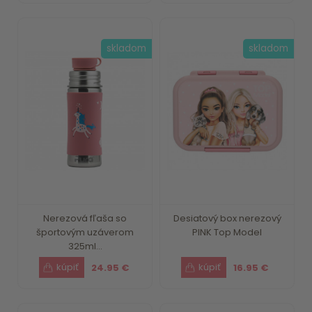
skladom
skladom
Nerezová fľaša so
Desiatový box nerezový
športovým uzáverom
PINK Top Model
325ml...
24.95 €
16.95 €