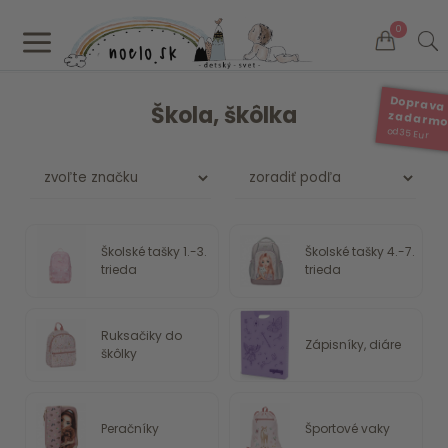
a
0
Doprava
Škola, škôlka
zadarm
od 35 Eur
Školské tašky 1.-3.
Školské tašky 4.-7.
trieda
trieda
Ruksačiky do
Zápisníky, diáre
škôlky
Peračníky
Športové vaky