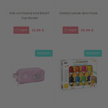
Diár na číselný kód BALLET
Detský ruksak dino Fresk
Top Model
22.95 €
39.95 €
skladom
skladom