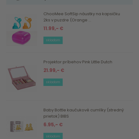
ChooMee SoftSip náustky na kapsičku
2ks v puzdre (Orange ...
11.99,- €
skladom
Projektor príbehov Pink Little Dutch
21.99,- €
skladom
Baby Bottle kaučukové cumlíky (stredný
prietok) BIBS
6.95,- €
skladom