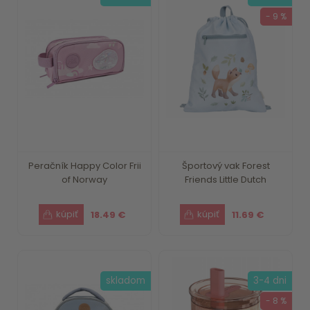
- 9 %
Peračník Happy Color Frii
Športový vak Forest
of Norway
Friends Little Dutch
18.49 €
11.69 €
skladom
3-4 dni
- 8 %