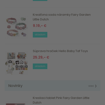
Kreatívna sada náramky Fairy Garden
Little Dutch
9.19,- €
skladom
Súprava hračiek Hello Baby Taf Toys
25.29,- €
skladom
Novinky
viac ❯
Kresliaci tablet Pink Fairy Garden Little
Dutch