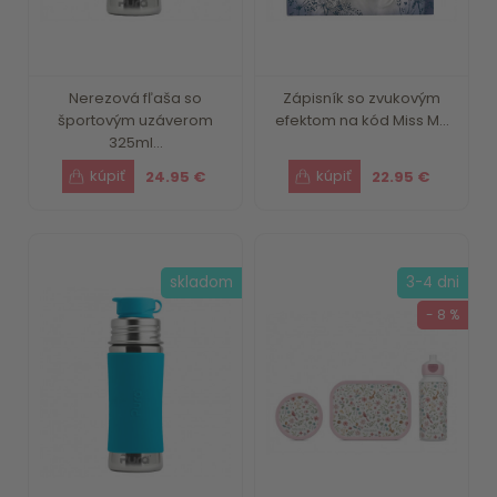
Nerezová fľaša so
Zápisník so zvukovým
športovým uzáverom
efektom na kód Miss M...
325ml...
24.95 €
22.95 €
skladom
3-4 dni
- 8 %