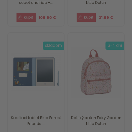
scoot and ride -...
Little Dutch
109.90 €
21.99 €
skladom
3-4 dni
Kresliaci tablet Blue Forest
Detský batoh Fairy Garden
Friends ...
Little Dutch