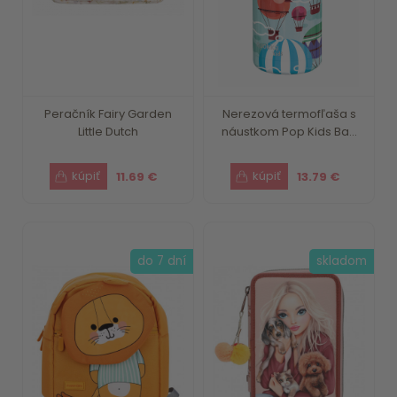
Peračník Fairy Garden
Nerezová termofľaša s
Little Dutch
náustkom Pop Kids Ba...
11.69 €
13.79 €
do 7 dní
skladom