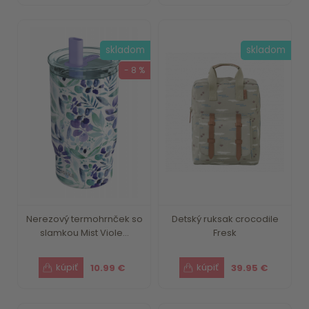
skladom
skladom
- 8 %
Nerezový termohrnček so
Detský ruksak crocodile
slamkou Mist Viole...
Fresk
10.99 €
39.95 €