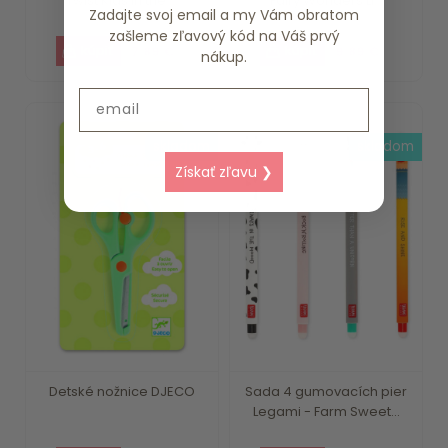
Twist Kids In the ...
Fairy Wonders Li...
Zadajte svoj email a my Vám obratom
zašleme zľavový kód na Váš prvý
7.89 €
9.89 €
nákup.
Email
skladom
skladom
Získať zľavu ❯
Detské nožnice DJECO
Sada 4 gumovacích pier
Legami - Farm Sweet...