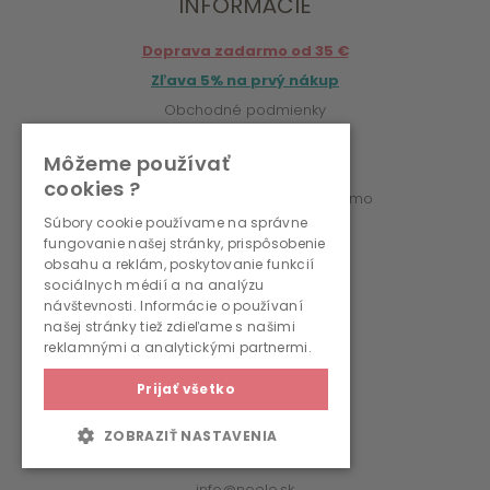
INFORMÁCIE
Doprava zadarmo od 35 €
Zľava 5% na prvý nákup
Obchodné podmienky
Platba a doručenie
Môžeme používať
Reklamačný poriadok
cookies ?
Vrátenie / výmena tovaru zadarmo
Súbory cookie používame na správne
Online odstúpenie od zmluvy
fungovanie našej stránky, prispôsobenie
Ochrana osobných údajov
obsahu a reklám, poskytovanie funkcií
sociálnych médií a na analýzu
Cookies
návštevnosti. Informácie o používaní
našej stránky tiež zdieľame s našimi
KONTAKT
reklamnými a analytickými partnermi.
Prijať všetko
Noelo.sk
Svätoplukova 5
ZOBRAZIŤ NASTAVENIA
010 01 Žilina
info@noelo.sk