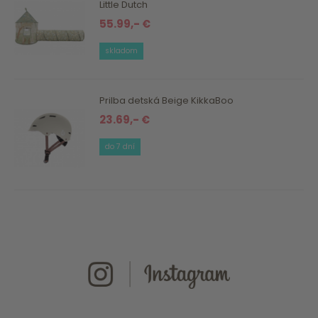
Little Dutch
55.99,- €
skladom
Prilba detská Beige KikkaBoo
23.69,- €
do 7 dní