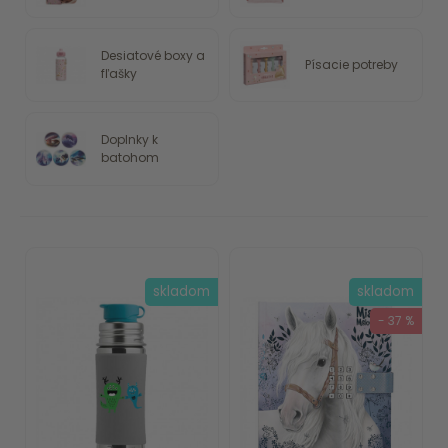
Desiatové boxy a
Písacie potreby
fľašky
Doplnky k
batohom
skladom
skladom
- 37 %