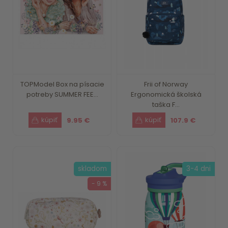
TOPModel Box na písacie
Frii of Norway
potreby SUMMER FEE...
Ergonomická školská
taška F...
9.95 €
107.9 €
skladom
3-4 dni
- 9 %