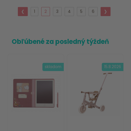
❮
1
2
3
4
5
6
❯
Obľúbené za posledný týždeň
skladom
15.8.2026