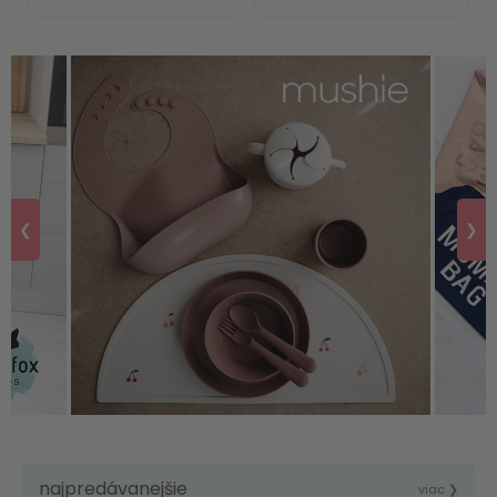
❮
❯
najpredávanejšie
viac ❯