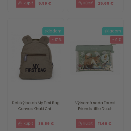
5.89 €
25.69 €
skladom
skladom
- 17 %
- 9 %
Detský batoh My First Bag
Výtvarná sada Forest
Canvas Khaki Chi...
Friends Little Dutch
39.59 €
11.69 €