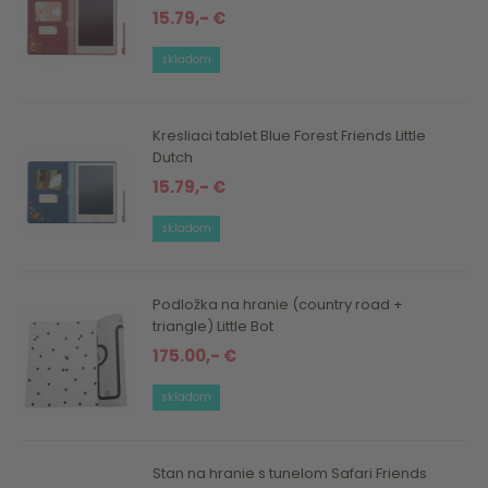
15.79,- €
skladom
Kresliaci tablet Blue Forest Friends Little
Dutch
15.79,- €
skladom
Podložka na hranie (country road +
triangle) Little Bot
175.00,- €
skladom
Stan na hranie s tunelom Safari Friends