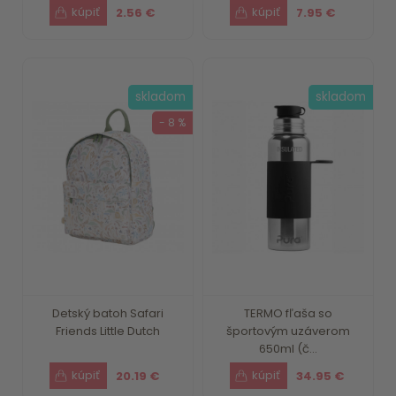
2.56 €
7.95 €
skladom
skladom
- 8 %
Detský batoh Safari
TERMO fľaša so
Friends Little Dutch
športovým uzáverom
650ml (č...
20.19 €
34.95 €