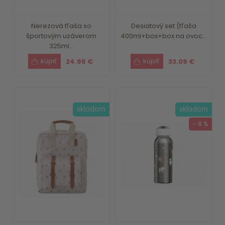
Nerezová fľaša so
Desiatový set (fľaša
športovým uzáverom
400ml+box+box na ovoc...
325ml...
24.95 €
33.09 €
skladom
skladom
- 8 %