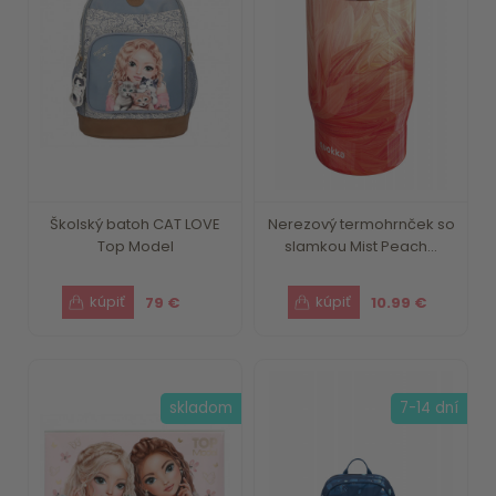
Školský batoh CAT LOVE
Nerezový termohrnček so
Top Model
slamkou Mist Peach...
79 €
10.99 €
skladom
7-14 dní