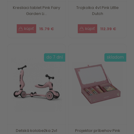
Kresliaci tablet Pink Fairy
Trojkolka 4v1 Pink Little
Garden Li...
Dutch
15.79 €
112.39 €
do 7 dní
skladom
Detská kolobežka 2v1
Projektor príbehov Pink