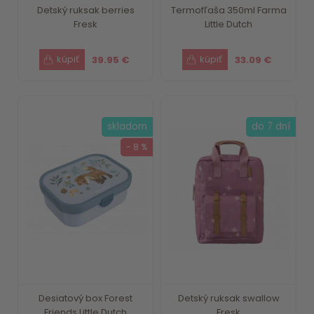
Detský ruksak berries
Termofľaša 350ml Farma
Fresk
Little Dutch
39.95 €
33.09 €
skladom
do 7 dní
- 8 %
Desiatový box Forest
Detský ruksak swallow
Friends Little Dutch
Fresk