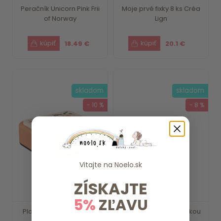
Peračník Unicorn Pink Frii
Moje prvé fixky 8 ks Créa
of Norway
Lign
18.49 €
20.1 €
skladom
skladom
- 10 %
- 8 %
Vitajte na
Noelo.sk
ZÍSKAJTE
5%
ZĽAVU
Plastový box na desiatu
Box na ovocie s vidličkou