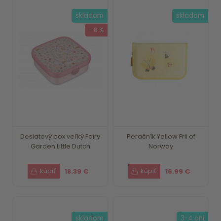
skladom
skladom
- 8 %
Desiatový box veľký Fairy
Peračník Yellow Frii of
Garden Little Dutch
Norway
18.39 €
16.99 €
skladom
3-4 dni