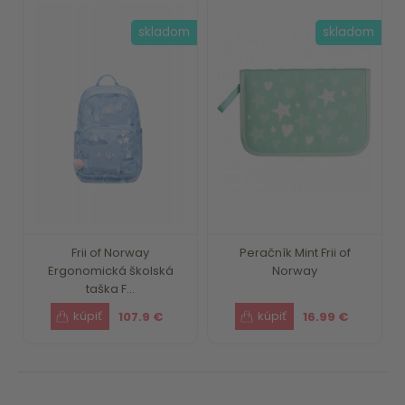
skladom
skladom
Frii of Norway
Peračník Mint Frii of
Ergonomická školská
Norway
taška F...
107.9 €
16.99 €