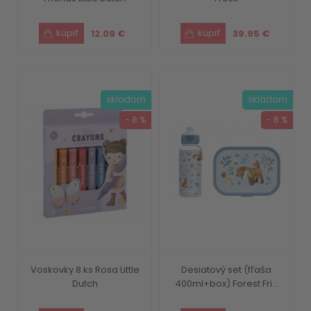
12.09 €
39.95 €
skladom
skladom
- 8 %
- 8 %
Voskovky 8 ks Rosa Little
Desiatový set (fľaša
Dutch
400ml+box) Forest Fri...