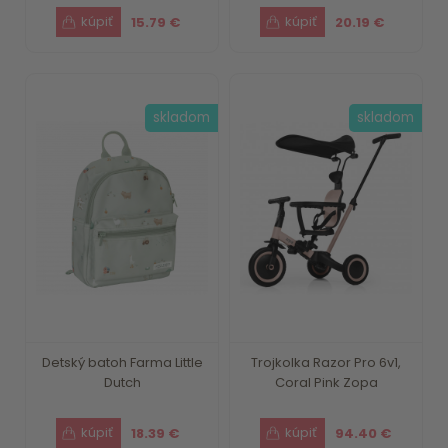
15.79 €
20.19 €
skladom
skladom
Detský batoh Farma Little
Trojkolka Razor Pro 6v1,
Dutch
Coral Pink Zopa
18.39 €
94.40 €