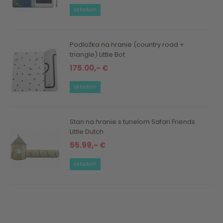
skladom
Podložka na hranie (country road +
triangle) Little Bot
175.00,- €
skladom
Stan na hranie s tunelom Safari Friends
Little Dutch
55.99,- €
skladom