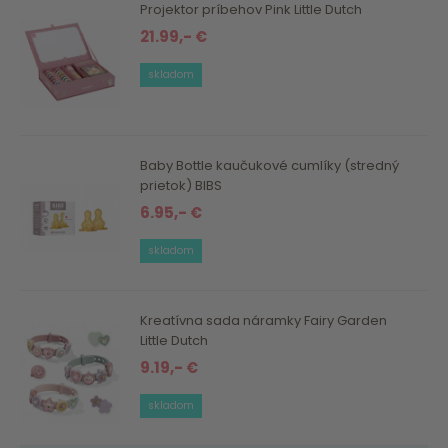
Projektor príbehov Pink Little Dutch
21.99,- €
skladom
Baby Bottle kaučukové cumlíky (stredný
prietok) BIBS
6.95,- €
skladom
Kreatívna sada náramky Fairy Garden
Little Dutch
9.19,- €
skladom