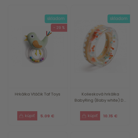
skladom
skladom
- 29 %
Hrkálka Vtáčik Taf Toys
Koliesková hrkálka
BabyRing (Baby white) D...
5.09 €
10.15 €