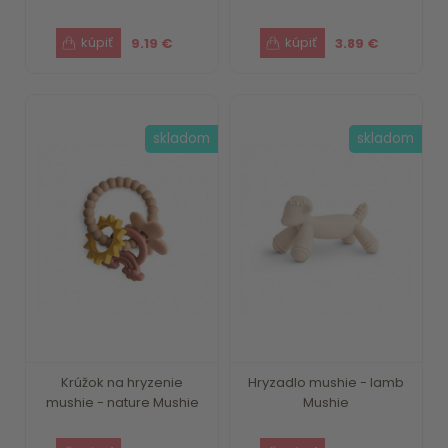
9.19 €
3.89 €
skladom
skladom
Krúžok na hryzenie
Hryzadlo mushie - lamb
mushie - nature Mushie
Mushie