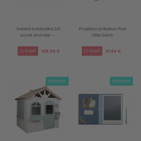
Detská kolobežka 2v1
Projektor príbehov Pink
scoot and ride -...
Little Dutch
109.90 €
21.99 €
skladom
skladom