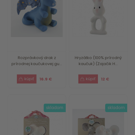
Rozprávkový drak z
Hryzátko (100% prírodný
prírodnej kaučukovej gu...
kaučuk) (Zajačik H...
16.9 €
12 €
skladom
skladom