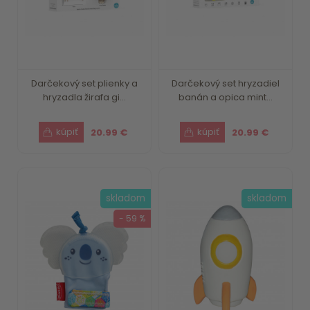
Darčekový set plienky a
Darčekový set hryzadiel
hryzadla žirafa gi...
banán a opica mint...
20.99 €
20.99 €
skladom
skladom
- 59 %