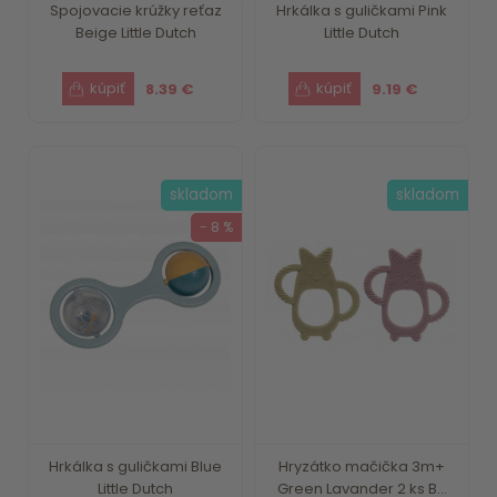
Spojovacie krúžky reťaz
Hrkálka s guličkami Pink
Beige Little Dutch
Little Dutch
8.39 €
9.19 €
skladom
skladom
- 8 %
Hrkálka s guličkami Blue
Hryzátko mačička 3m+
Little Dutch
Green Lavander 2 ks B...