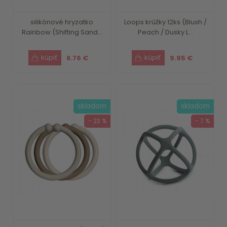
silikónové hryzatko
Loops krúžky 12ks (Blush /
Rainbow (Shifting Sand...
Peach / Dusky L...
8.76 €
9.95 €
skladom
skladom
- 23 %
- 7 %