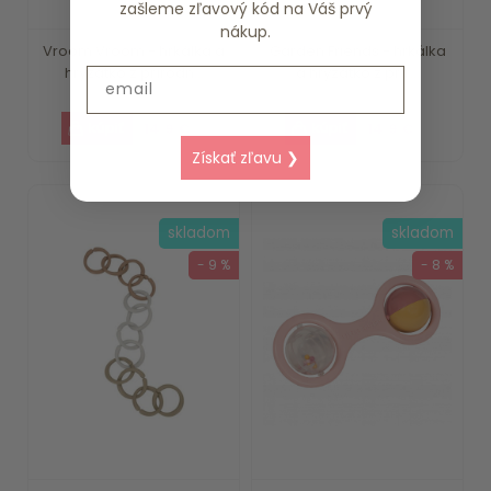
zašleme zľavový kód na Váš prvý
nákup.
Vroom Vroom - hrkálka a
Garden Friends - hrkálka
hryzátko z prírodn...
a hryzátko z prír...
Email
14.9 €
14.9 €
Získať zľavu ❯
skladom
skladom
- 9 %
- 8 %