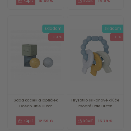
10.69 €
14.9 €
skladom
skladom
- 39 %
- 8 %
Sada kociek a loptičiek
Hryzátko silikónové kľúče
Ocean Little Dutch
modré Little Dutch
12.59 €
15.79 €