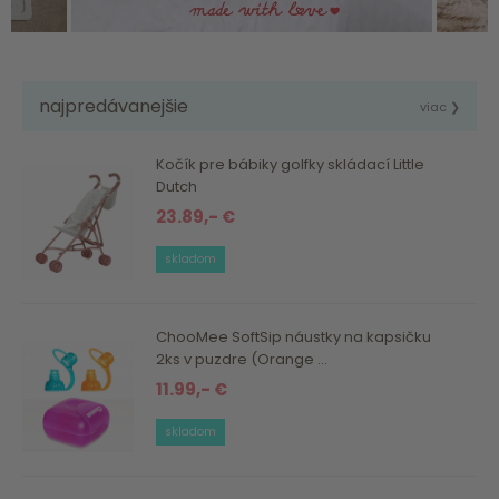
najpredávanejšie
viac ❯
Kočík pre bábiky golfky skládací Little
Dutch
23.89,- €
skladom
ChooMee SoftSip náustky na kapsičku
2ks v puzdre (Orange ...
11.99,- €
skladom