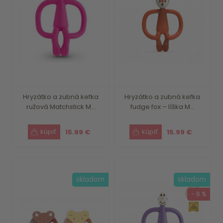
Hryzátko a zubná kefka
Hryzátko a zubná kefka
ružová Matchstick M...
fudge fox – líška M...
15.99 €
15.99 €
skladom
skladom
- 6 %