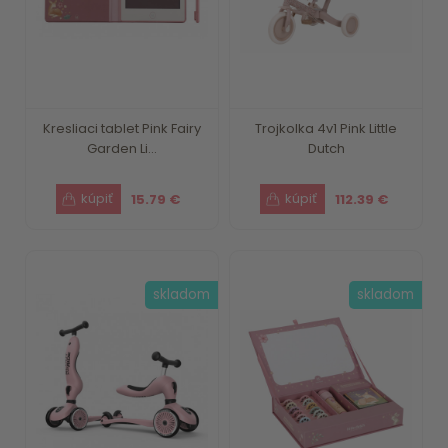
Kresliaci tablet Pink Fairy
Trojkolka 4v1 Pink Little
Garden Li...
Dutch
15.79 €
112.39 €
skladom
skladom