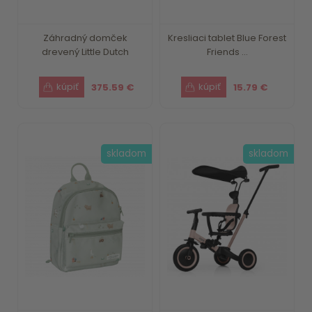
Záhradný domček
Kresliaci tablet Blue Forest
drevený Little Dutch
Friends ...
375.59 €
15.79 €
skladom
skladom