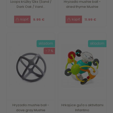
Loops krúžky 12ks (Sand /
Hryzadlo mushie ball -
Dark Oak / Vanil...
dried thyme Mushie
9.95 €
11.99 €
skladom
skladom
- 7 %
Hryzadlo mushie ball -
Hrkajúce guľa s aktivitami
dove gray Mushie
Infantino