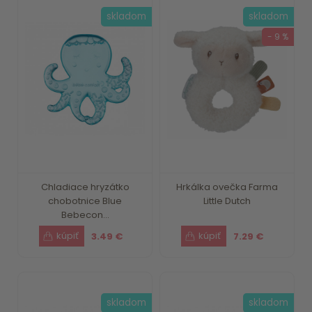
skladom
skladom
- 9 %
Chladiace hryzátko
Hrkálka ovečka Farma
chobotnice Blue
Little Dutch
Bebecon...
3.49 €
7.29 €
skladom
skladom