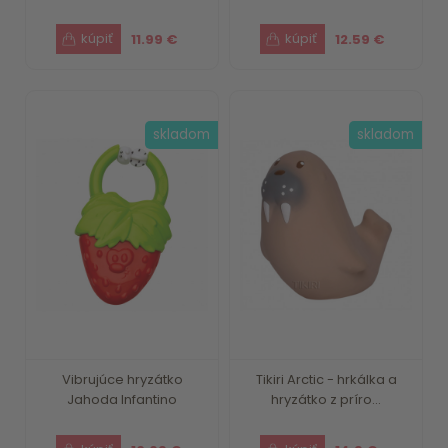
11.99 €
12.59 €
skladom
skladom
Vibrujúce hryzátko
Tikiri Arctic - hrkálka a
Jahoda Infantino
hryzátko z príro...