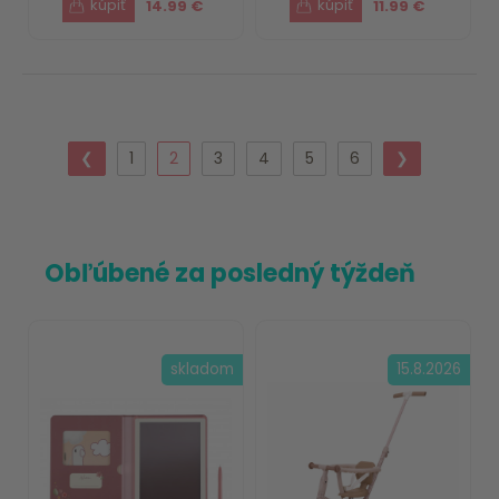
14.99 €
11.99 €
❮
1
2
3
4
5
6
❯
Obľúbené za posledný týždeň
skladom
15.8.2026