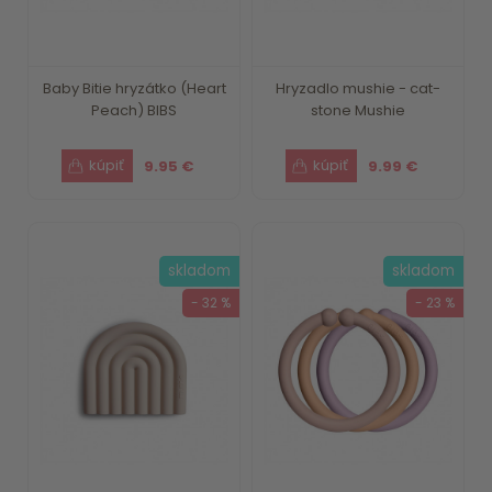
Baby Bitie hryzátko (Heart
Hryzadlo mushie - cat-
Peach) BIBS
stone Mushie
9.95 €
9.99 €
skladom
skladom
- 32 %
- 23 %