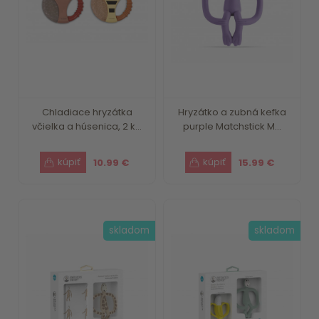
Chladiace hryzátka
Hryzátko a zubná kefka
včielka a húsenica, 2 k...
purple Matchstick M...
10.99 €
15.99 €
skladom
skladom