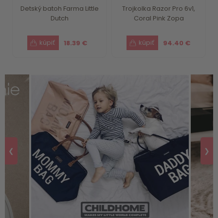
Detský batoh Farma Little
Trojkolka Razor Pro 6v1,
Dutch
Coral Pink Zopa
18.39 €
94.40 €
❮
❯