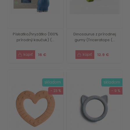
Pískatko/hryzátko (100%
Dinosaurus z prírodnej
prírodný kaučuk) (...
gumy (Triceratops (...
16 €
12.9 €
skladom
skladom
- 23 %
- 9 %