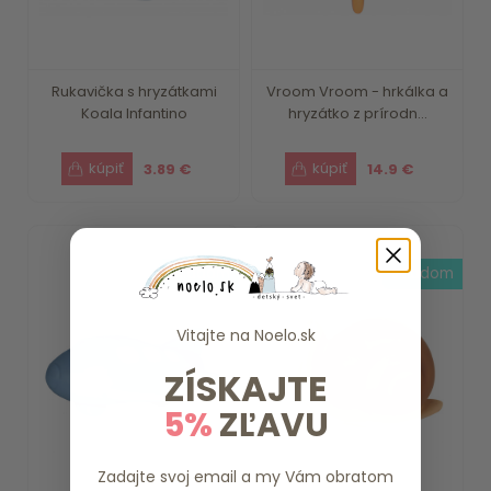
Rukavička s hryzátkami
Vroom Vroom - hrkálka a
Koala Infantino
hryzátko z prírodn...
3.89 €
14.9 €
skladom
skladom
Vitajte na
Noelo.sk
ZÍSKAJTE
5%
ZĽAVU
Zadajte svoj email a my Vám obratom