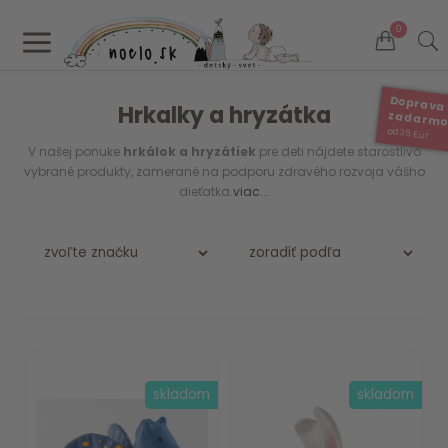
a
0
Doprava
Hrkalky a hryzátka
zadarm
od 35 Eur
V našej ponuke
hrkálok a hryzátiek
pre deti nájdete starostlivo
vybrané produkty, zamerané na podporu zdravého rozvoja vášho
dieťatka.
viac...
skladom
skladom