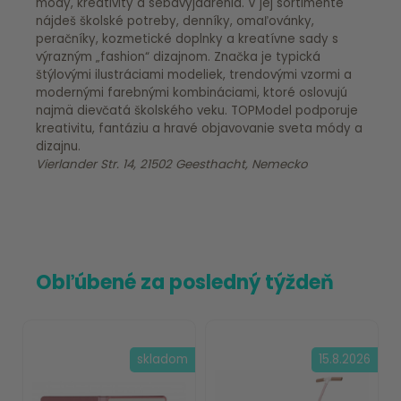
módy, kreativity a sebavyjadrenia. V jej sortimente
nájdeš školské potreby, denníky, omaľovánky,
peračníky, kozmetické doplnky a kreatívne sady s
výrazným „fashion“ dizajnom. Značka je typická
štýlovými ilustráciami modeliek, trendovými vzormi a
modernými farebnými kombináciami, ktoré oslovujú
najmä dievčatá školského veku. TOPModel podporuje
kreativitu, fantáziu a hravé objavovanie sveta módy a
dizajnu.
Vierlander Str. 14, 21502 Geesthacht, Nemecko
Obľúbené za posledný týždeň
skladom
15.8.2026