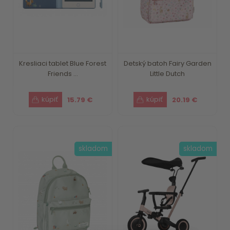
Kresliaci tablet Blue Forest
Detský batoh Fairy Garden
Friends ...
Little Dutch
15.79 €
20.19 €
skladom
skladom