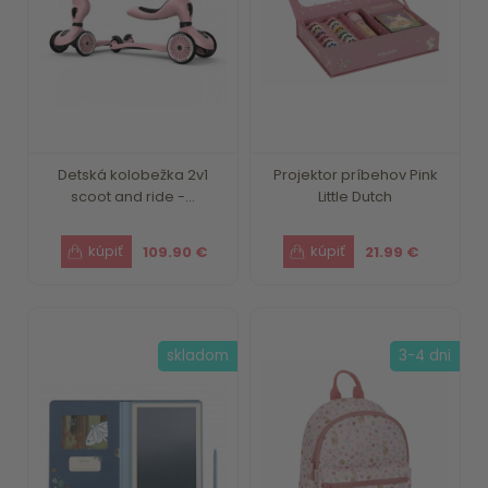
Detská kolobežka 2v1
Projektor príbehov Pink
scoot and ride -...
Little Dutch
109.90 €
21.99 €
skladom
3-4 dni