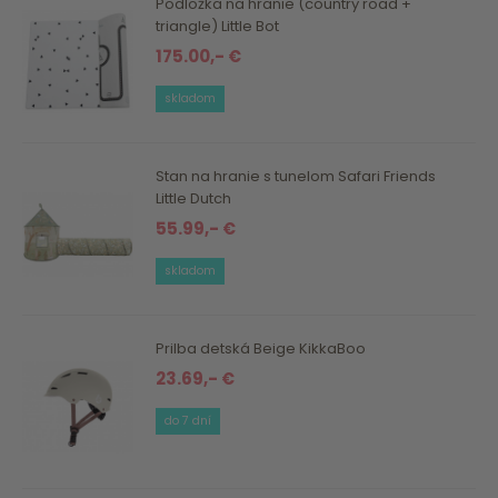
Podložka na hranie (country road +
triangle) Little Bot
175.00,- €
skladom
Stan na hranie s tunelom Safari Friends
Little Dutch
55.99,- €
skladom
Prilba detská Beige KikkaBoo
23.69,- €
do 7 dní