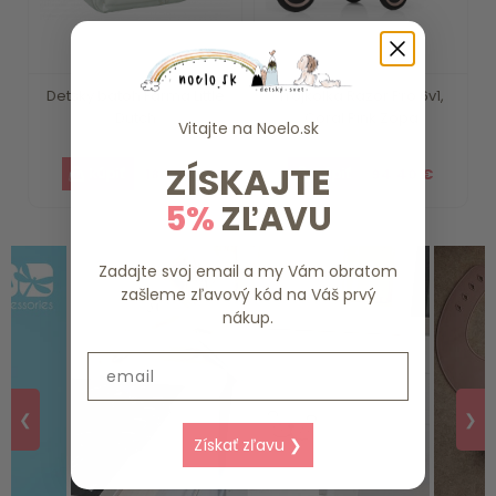
Detský batoh Farma Little
Trojkolka Razor Pro 6v1,
Dutch
Coral Pink Zopa
Vitajte na
Noelo.sk
ZÍSKAJTE
18.39 €
94.40 €
5%
ZĽAVU
Zadajte svoj email a my Vám obratom
zašleme zľavový kód na Váš prvý
nákup.
Email
❮
❯
Získať zľavu ❯