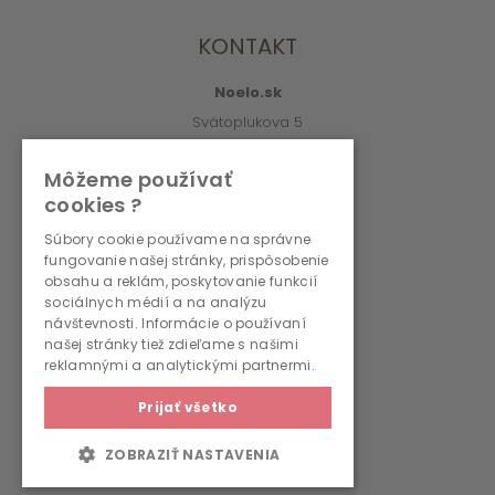
KONTAKT
Noelo.sk
Svätoplukova 5
010 01 Žilina
Môžeme používať
info@noelo.sk
cookies ?
02/222 003 76 (8:00-15:00)
Súbory cookie používame na správne
fungovanie našej stránky, prispôsobenie
PREVÁDZKOVATEĽ
obsahu a reklám, poskytovanie funkcií
sociálnych médií a na analýzu
návštevnosti. Informácie o používaní
WMS, s.r.o., r.s.p.
našej stránky tiež zdieľame s našimi
Svätoplukova 5
reklamnými a analytickými partnermi.
010 01 Žilina
Prijať všetko
IČO: 36690236
IČ DPH: SK2022262792
ZOBRAZIŤ NASTAVENIA