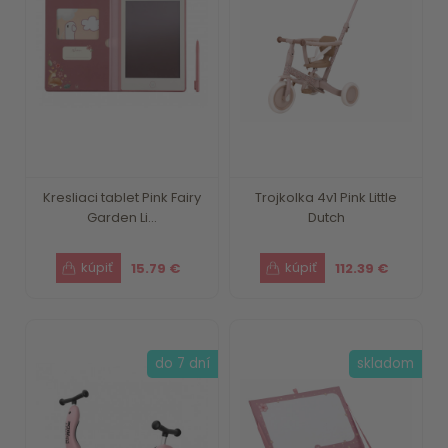
Kresliaci tablet Pink Fairy
Trojkolka 4v1 Pink Little
Garden Li...
Dutch
15.79 €
112.39 €
do 7 dní
skladom