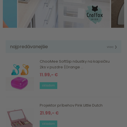
najpredávanejšie
viac ❯
ChooMee SoftSip náustky na kapsičku
2ks v puzdre (Orange ...
11.99,- €
skladom
Projektor príbehov Pink Little Dutch
21.99,- €
skladom