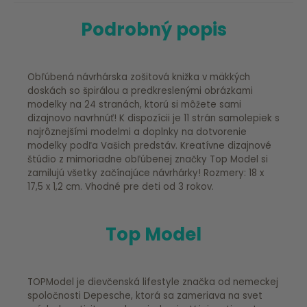
Podrobný popis
Obľúbená návrhárska zošitová knižka v mäkkých
doskách so špirálou a predkreslenými obrázkami
modelky na 24 stranách, ktorú si môžete sami
dizajnovo navrhnúť! K dispozícii je 11 strán samolepiek s
najrôznejšími modelmi a doplnky na dotvorenie
modelky podľa Vašich predstáv. Kreatívne dizajnové
štúdio z mimoriadne obľúbenej značky Top Model si
zamilujú všetky začínajúce návrhárky! Rozmery: 18 x
17,5 x 1,2 cm. Vhodné pre deti od 3 rokov.
Top Model
TOPModel je dievčenská lifestyle značka od nemeckej
spoločnosti Depesche, ktorá sa zameriava na svet