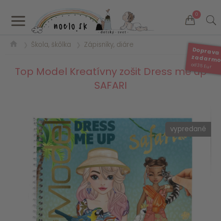
a
0
Škola, škôlka
Zápisníky, diáre
❯
❯
Doprava
zadarm
od 35 Eur
Top Model Kreatívny zošit Dress me up
SAFARI
vypredané