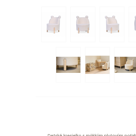
Detské kresielko s mäkkým plyšovým poť