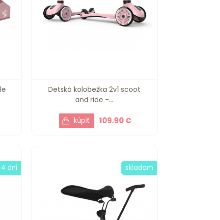
le
Detská kolobežka 2v1 scoot
and ride -...
109.90 €
-4 dni
skladom