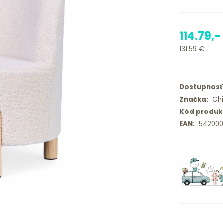
114.79,-
131.59 €
Dostupnosť
Značka:
Chi
Kód produk
EAN:
5420007