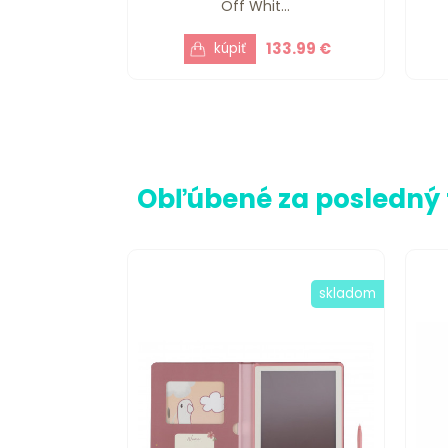
Off Whit...
133.99 €
Obľúbené za posledný
skladom