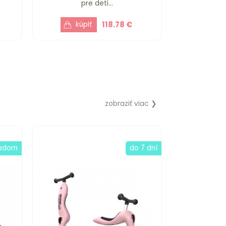
pre deti...
118.78 €
zobraziť viac ❯
ladom
do 7 dní