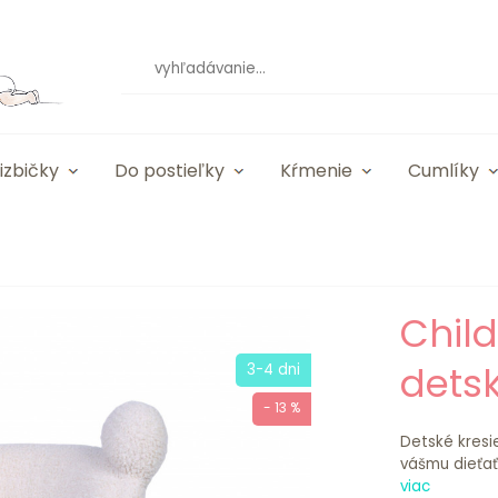
izbičky
Do postieľky
Kŕmenie
Cumlíky
Chil
detsk
3-4 dni
- 13 %
Detské kres
vášmu dieťať
viac