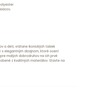
polyester
siacov.
v a deti, vrátane ikonických tašiek
 s elegantným dizajnom, ktoré ocení
 pre malých dobrodruhov na ich prvé
obené z kvalitných materiálov. Stavte na