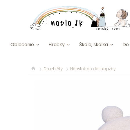
Oblečenie
Hračky
Škola, škôlka
Do 
Do izbičky
Nábytok do detskej izby
❯
❯