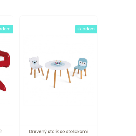
ladom
skladom
ír
Drevený stolík so stoličkami