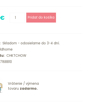
 €
:
Skladom - odosielame do 3-4 dní.
ldhome
tu:
CHKTCHOW
168810
Vrátenie / výmena
tovaru
zadarmo.