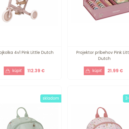
ojkolka 4v1 Pink Little Dutch
Projektor príbehov Pink Litt
Dutch
112.39 €
21.99 €
skladom
3