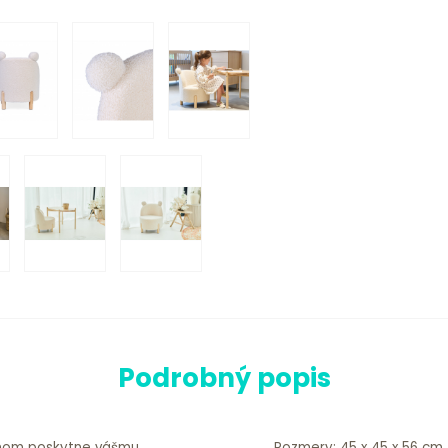
Podrobný popis
ahom poskytne vášmu
Rozmery: 45 x 45 x 56 cm