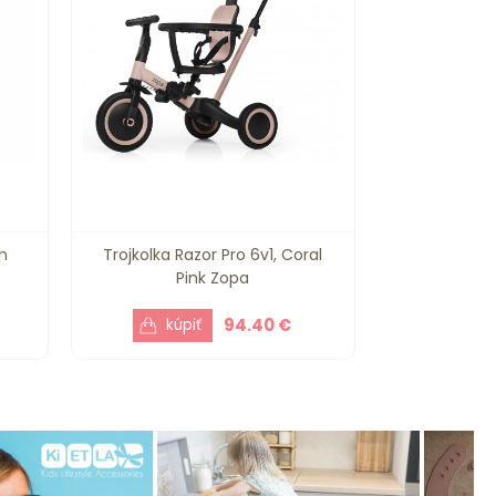
n
Trojkolka Razor Pro 6v1, Coral
Pink Zopa
94.40 €