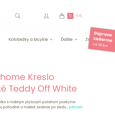
0
0 €
Doprava
zadarmo
Kolobežky a bicykle
Ďalšie
Značky
od 35 Eur
dhome Kreslo
é Teddy Off White
ielko s mäkkým plyšovým poťahom poskytne
u pohodlné a mäkké sedenie pri sledo...
zobraziť