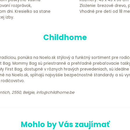
ovaní rozprávok,
Zloženie: brezové drevo, 
m dni. Kresielko sa stane
Vhodné pre deti od 18 me
j izby.
Childhome
adíciou, ponúka na Noelo.sk štýlový a funkčný sortiment pre rodičo
t Bag. Mommy Bag sú priestranné a prehľadné prebaľovacie tašky
 First Bag, dostupné v rôznych hravých prevedeniach, sú ideálne
né na Noelo.sk, spĺňajú najvyššie bezpečnostné štandardy a sú vyr
 rodičovstvo.
tich, 2550, Belgie, info@childhome.be
Mohlo by Vás zaujímať