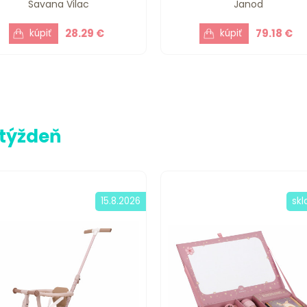
Savana Vilac
Janod
28.29 €
79.18 €
 týždeň
15.8.2026
sk