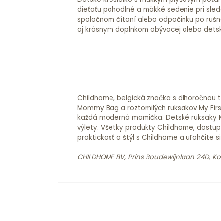
dieťaťu pohodlné a mäkké sedenie pri sled
spoločnom čítaní alebo odpočinku po rušno
aj krásnym doplnkom obývacej alebo detske
Childhome, belgická značka s dlhoročnou tr
Mommy Bag a roztomilých ruksakov My Firs
každá moderná mamička. Detské ruksaky My
výlety. Všetky produkty Childhome, dostup
praktickosť a štýl s Childhome a uľahčite si
CHILDHOME BV, Prins Boudewijnlaan 24D, Kon