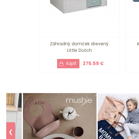
Záhradný domček drevený
Little Dutch
375.59 €
❮