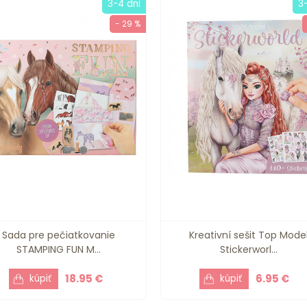
3-4 dni
3
- 29 %
Sada pre pečiatkovanie
Kreativní sešit Top Mode
STAMPING FUN M...
Stickerworl...
18.95 €
6.95 €