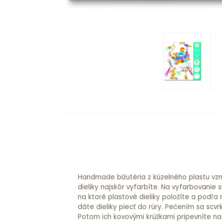
Handmade bižutéria z kúzelného plastu vzn
retiazku, ozdobnú sponu a prívesok na kľúče
dieliky najskôr vyfarbíte. Na vyfarbovanie 
milovníčky koní a všetkého, čo k tomu pa
na ktoré plastové dieliky položíte a podľa 
predvyrezanými plastovými dielikmi, fa
dáte dieliky piecť do rúry. Pečením sa scvr
retiazky a krúžky, koráliky, stužky Odporú
Potom ich kovovými krúžkami pripevníte na 