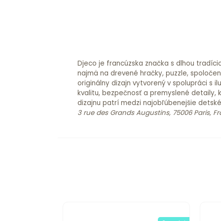
Djeco je francúzska značka s dlhou tradíci
najmä na drevené hračky, puzzle, spoločensk
originálny dizajn vytvorený v spolupráci s
kvalitu, bezpečnosť a premyslené detaily, 
dizajnu patrí medzi najobľúbenejšie detsk
3 rue des Grands Augustins, 75006 Paris, F