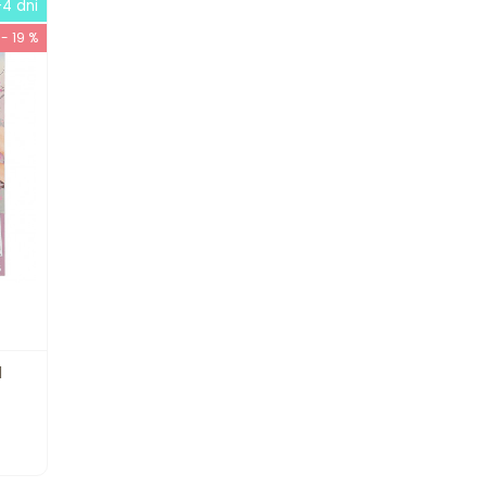
-4 dni
- 19 %
l