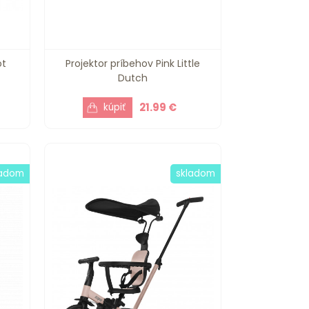
ot
Projektor príbehov Pink Little
Dutch
21.99 €
ladom
skladom