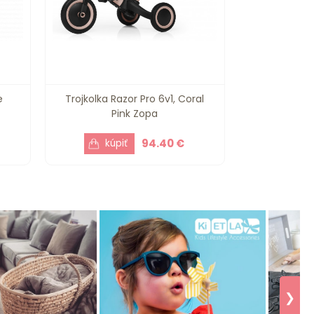
e
Trojkolka Razor Pro 6v1, Coral
Pink Zopa
94.40 €
❯