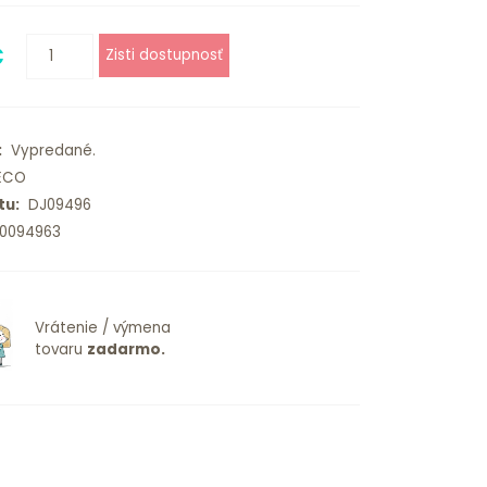
€
:
Vypredané.
ECO
tu:
DJ09496
0094963
Vrátenie / výmena
tovaru
zadarmo.