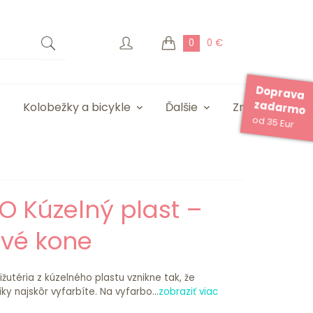
0
0 €
Doprava
zadarmo
Kolobežky a bicykle
Ďalšie
Značky
od 35 Eur
O Kúzelný plast –
vé kone
utéria z kúzelného plastu vznikne tak, že
iky najskôr vyfarbíte. Na vyfarbo...
zobraziť viac