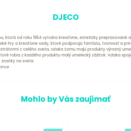
DJECO
ou, ktorá od roku 1954 vytvára kreatívne, esteticky prepracované 
é hry a kreatívne sady, ktoré podporujú fantáziu, tvorivosť a prir
 ilustrátormi z celého sveta, vďaka čomu majú produkty výrazný ume
ktoré robia z každého produktu malý umelecký zážitok. Vďaka spoje
é značky na svete.
rance
Mohlo by Vás zaujímať