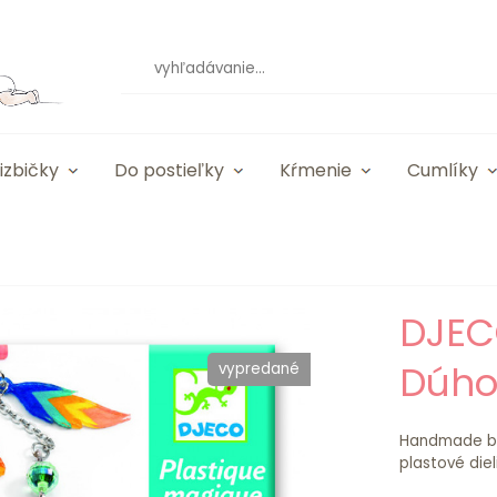
izbičky
Do postieľky
Kŕmenie
Cumlíky
DJEC
Dúho
vypredané
Handmade biž
plastové diel