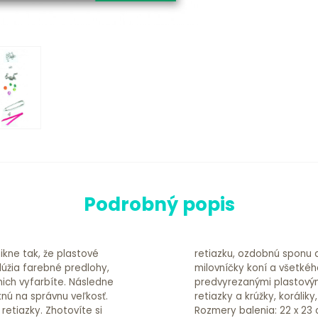
Podrobný popis
ikne tak, že plastové
. Pre všetky ozajstné
slúžia farebné predlohy,
trí. Obsah: 2x hárok s
nich vyfarbíte. Následne
rebné predlohy, kovové
knú na správnu veľkosť.
čaný vek: 7 – 13 rokov
retiazky. Zhotovíte si
Rozmery balenia: 22 x 23