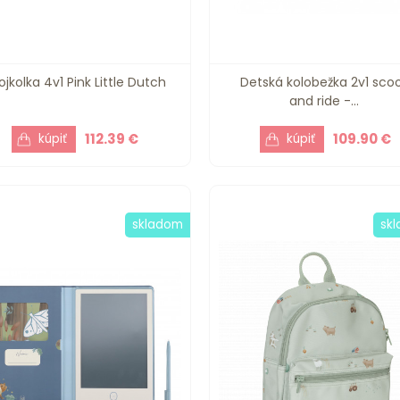
ojkolka 4v1 Pink Little Dutch
Detská kolobežka 2v1 sco
and ride -...
112.39 €
109.90 €
skladom
sk