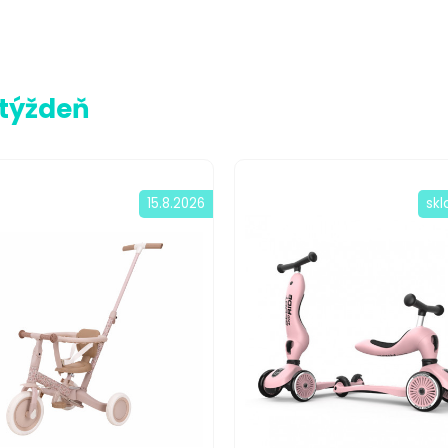
 týždeň
15.8.2026
sk