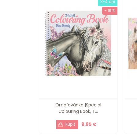
3-4 dni
- 19 %
Omaľovánka |Special
Colouring Book, T...
9.95 €