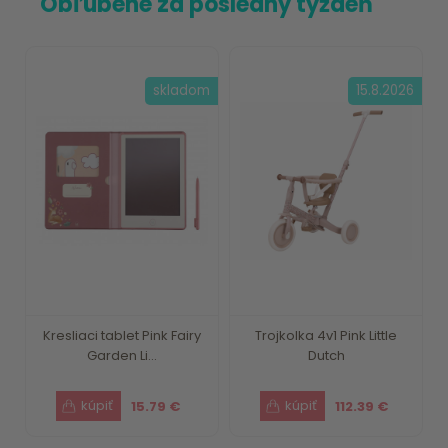
Obľúbené za posledný týždeň
skladom
15.8.2026
Kresliaci tablet Pink Fairy
Trojkolka 4v1 Pink Little
Garden Li...
Dutch
15.79 €
112.39 €