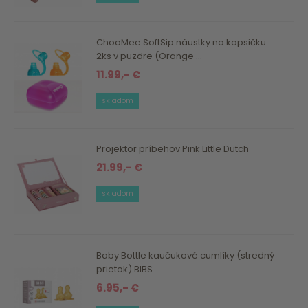
ChooMee SoftSip náustky na kapsičku
2ks v puzdre (Orange ...
11.99,- €
skladom
Projektor príbehov Pink Little Dutch
21.99,- €
skladom
Baby Bottle kaučukové cumlíky (stredný
prietok) BIBS
6.95,- €