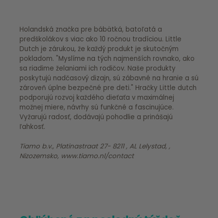
Holandská značka pre bábätká, batoľatá a
predškolákov s viac ako 10 ročnou tradíciou. Little
Dutch je zárukou, že každý produkt je skutočným
pokladom. "Myslíme na tých najmenších rovnako, ako
sa riadime želaniami ich rodičov. Naše produkty
poskytujú nadčasový dizajn, sú zábavné na hranie a sú
zároveň úplne bezpečné pre deti." Hračky Little dutch
podporujú rozvoj každého dieťaťa v maximálnej
možnej miere, návrhy sú funkčné a fascinujúce.
Vyžarujú radosť, dodávajú pohodlie a prinášajú
ľahkosť.
Tiamo b.v., Platinastraat 27- 8211 , AL Lelystad, ,
Nizozemsko, www.tiamo.nl/contact