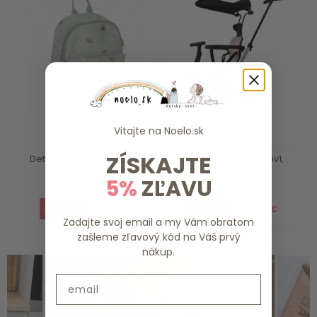
Vitajte na
Noelo.sk
ZÍSKAJTE
Detský batoh Farma Little
Trojkolka Razor Pro 6v1,
Dutch
Coral Pink Zopa
5%
ZĽAVU
18.39 €
94.40 €
Zadajte svoj email a my Vám obratom
zašleme zľavový kód na Váš prvý
nákup.
Email