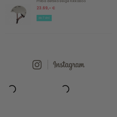
Prilba detská Beige KikkaBoo
23.69,- €
do 7 dní