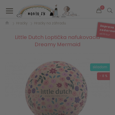
a
0
Hračky
Hračky na záhradu
❯
❯
Doprava
zadarm
od 35 Eur
Little Dutch Loptička nafukovacia
Dreamy Mermaid
skladom
- 8 %