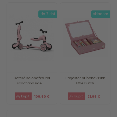
do 7 dní
skladom
Detská kolobežka 2v1
Projektor príbehov Pink
scoot and ride -...
Little Dutch
109.90 €
21.99 €