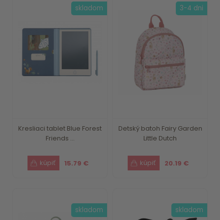
skladom
3-4 dni
Kresliaci tablet Blue Forest
Detský batoh Fairy Garden
Friends ...
Little Dutch
15.79 €
20.19 €
skladom
skladom