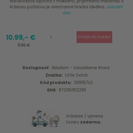
Nafukovacia loptička z mäkkého, príjemného materiálu s
krásnou potlačou je všestranná hračka ideálna...
zobraziť
viac
10.99,- €
11.99 €
Dostupnosť:
Skladom - odosielame ihneď.
Značka:
Little Dutch
Kód produktu:
2016157LD
EAN:
8712051152295
Vrátenie / výmena
tovaru
zadarmo.