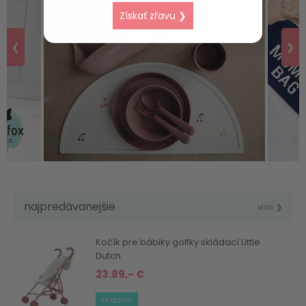
Získať zľavu ❯
❮
❯
najpredávanejšie
viac ❯
Kočík pre bábiky golfky skládací Little
Dutch
23.89,- €
skladom