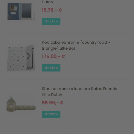
Dutch
15.79,- €
skladom
Podložka na hranie (country road +
triangle) Little Bot
175.00,- €
skladom
Stan na hranie s tunelom Safari Friends
Little Dutch
55.99,- €
skladom