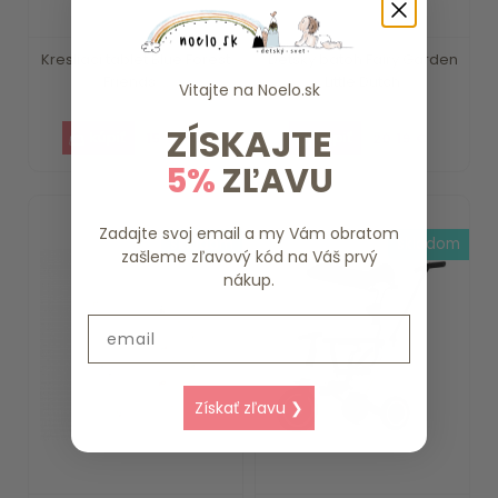
Kresliaci tablet Blue Forest
Detský batoh Fairy Garden
Friends ...
Little Dutch
Vitajte na
Noelo.sk
ZÍSKAJTE
15.79 €
20.19 €
5%
ZĽAVU
Zadajte svoj email a my Vám obratom
skladom
skladom
zašleme zľavový kód na Váš prvý
nákup.
Email
Získať zľavu ❯