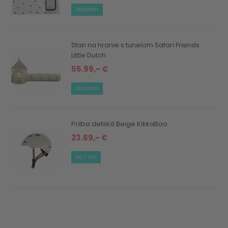
skladom
Stan na hranie s tunelom Safari Friends
Little Dutch
55.99,- €
skladom
Prilba detská Beige KikkaBoo
23.69,- €
do 7 dní