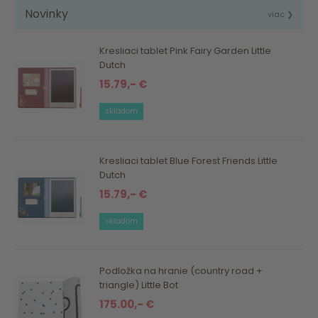
Novinky
viac ❯
Kresliaci tablet Pink Fairy Garden Little
Dutch
15.79,- €
skladom
Kresliaci tablet Blue Forest Friends Little
Dutch
15.79,- €
skladom
Podložka na hranie (country road +
triangle) Little Bot
175.00,- €