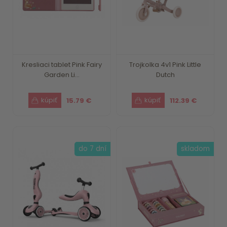
Kresliaci tablet Pink Fairy
Trojkolka 4v1 Pink Little
Garden Li...
Dutch
15.79 €
112.39 €
do 7 dní
skladom