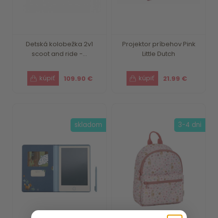
Detská kolobežka 2v1
Projektor príbehov Pink
scoot and ride -...
Little Dutch
109.90 €
21.99 €
skladom
3-4 dni