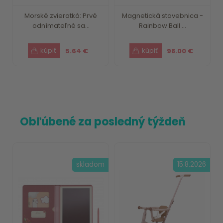
Morské zvieratká: Prvé
Magnetická stavebnica -
odnímateľné sa...
Rainbow Ball ...
5.64 €
98.00 €
Obľúbené za posledný týždeň
skladom
15.8.2026