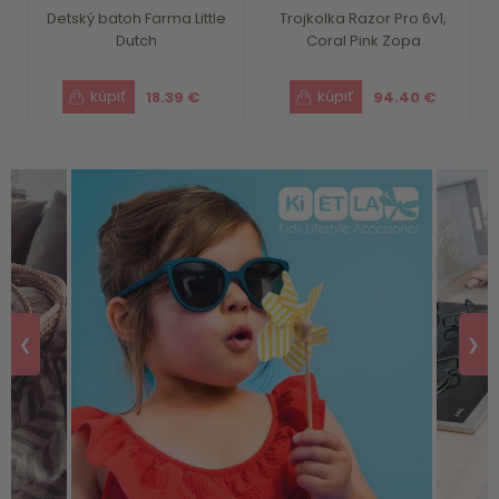
Detský batoh Farma Little
Trojkolka Razor Pro 6v1,
Dutch
Coral Pink Zopa
18.39 €
94.40 €
❮
❯