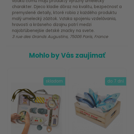
vďaka čomu majú produkty výrazný umelecký
charakter. Djeco kladie dôraz na kvalitu, bezpečnosť a
premyslené detaily, ktoré robia z každého produktu
malý umelecký zážitok. Vďaka spojeniu vzdelávania,
hravosti a krásneho dizajnu patrí medzi
najobľúbenejšie detské značky na svete.
3 rue des Grands Augustins, 75006 Paris, France
Mohlo by Vás zaujímať
skladom
do 7 dní