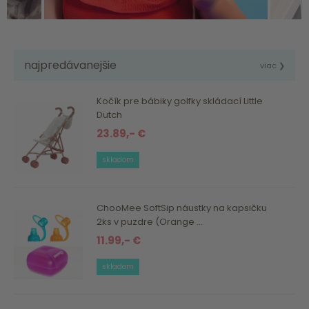
najpredávanejšie
viac ❯
Kočík pre bábiky golfky skládací Little
Dutch
23.89,- €
skladom
ChooMee SoftSip náustky na kapsičku
2ks v puzdre (Orange ...
11.99,- €
skladom