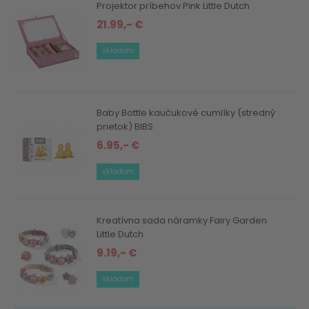
Projektor príbehov Pink Little Dutch
21.99,- €
skladom
Baby Bottle kaučukové cumlíky (stredný
prietok) BIBS
6.95,- €
skladom
Kreatívna sada náramky Fairy Garden
Little Dutch
9.19,- €
skladom