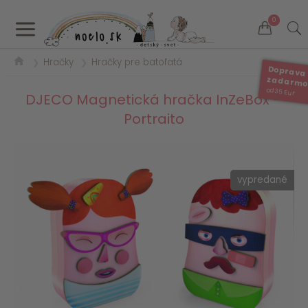
a
0
Hračky
Hračky pre batoľatá
❯
❯
Doprava
zadarm
od 35 Eur
DJECO Magnetická hračka InZeBox –
Portraito
vypredané