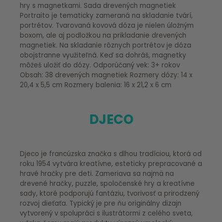
hry s magnetkami. Sada drevených magnetiek
Portraito je tematicky zameraná na skladanie tvárí,
portrétov. Tvarovaná kovová dóza je nielen úložným
boxom, ale aj podložkou na prikladanie drevených
magnetiek. Na skladanie rôznych portrétov je dóza
obojstranne využiteľná. Keď sa dohráš, magnetky
môžeš uložiť do dózy. Odporúčaný vek: 3+ rokov
Obsah: 38 drevených magnetiek Rozmery dózy: 14 x
20,4 x 5,5 cm Rozmery balenia: 16 x 21,2 x 6 cm
DJECO
Djeco je francúzska značka s dlhou tradíciou, ktorá od
roku 1954 vytvára kreatívne, esteticky prepracované a
hravé hračky pre deti. Zameriava sa najmä na
drevené hračky, puzzle, spoločenské hry a kreatívne
sady, ktoré podporujú fantáziu, tvorivosť a prirodzený
rozvoj dieťaťa. Typický je pre ňu originálny dizajn
vytvorený v spolupráci s ilustrátormi z celého sveta,