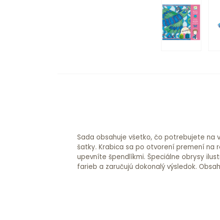
Sada obsahuje všetko, čo potrebujete na 
krabica = rám 83 x 24 cm, hodvábna šatka 
šatky. Krabica sa po otvorení premení na r
83 x 24 cm, koliesko so špendlíkmi, 5 flaštič
upevníte špendlíkmi. Špeciálne obrysy ilust
fixuje teplom, 1 štetec, predloha a brožú
farieb a zaručujú dokonalý výsledok. Obsah