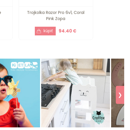
e
Trojkolka Razor Pro 6v1, Coral
Pink Zopa
94.40 €
❯