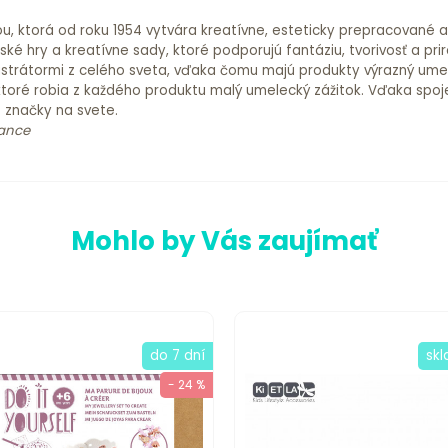
ou, ktorá od roku 1954 vytvára kreatívne, esteticky prepracované 
é hry a kreatívne sady, ktoré podporujú fantáziu, tvorivosť a prir
 ilustrátormi z celého sveta, vďaka čomu majú produkty výrazný ume
ktoré robia z každého produktu malý umelecký zážitok. Vďaka spoje
é značky na svete.
rance
Mohlo by Vás zaujímať
do 7 dní
sk
- 24 %