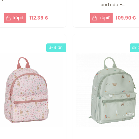
and ride -...
112.39 €
109.90 €
3-4 dni
sk