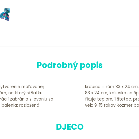
Podrobný popis
vytvorenie maľovanej
s predtlačeným vzorom
ám, na ktorý si šatku
iek s farbou, ktorá sa
rácií zabránia zlievaniu sa
rka s návodom. Odporúčaný
 balenia: rozložená
vek: 9-15 rokov Rozmer bal
DJECO