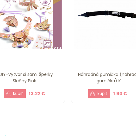
DIY-Vytvor si sám: Šperky
Náhradná gumička (náhra
Slečny Pink...
gumička) K...
13.22 €
1.90 €