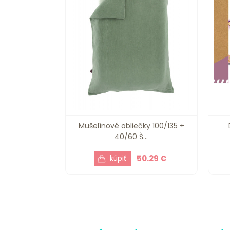
Mušelínové obliečky 100/135 +
40/60 Š...
50.29 €