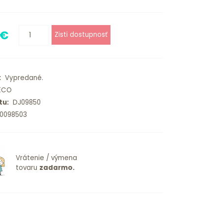
 €
:
Vypredané.
ECO
tu:
DJ09850
0098503
Vrátenie / výmena
tovaru
zadarmo.