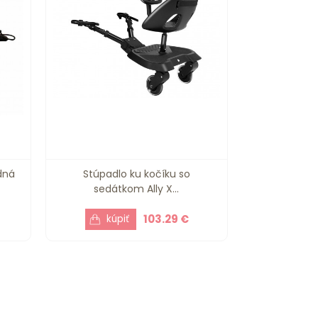
dná
Stúpadlo ku kočíku so
sedátkom Ally X...
103.29 €