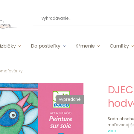
izbičky
Do postieľky
Kŕmenie
Cumlíky
 omaľovánky
DJEC
hodv
vypredané
Sada obsahuj
maľovanej ša
viac