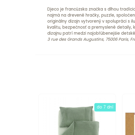
Djeco je francúzska značka s dlhou tradíci
najmä na drevené hračky, puzzle, spoločensk
originálny dizajn vytvorený v spolupráci s
kvalitu, bezpečnosť a premyslené detaily, 
dizajnu patrí medzi najobľúbenejšie detsk
3 rue des Grands Augustins, 75006 Paris, F
do 7 dní