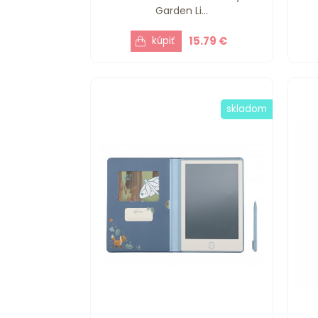
Garden Li...
15.79 €
skladom