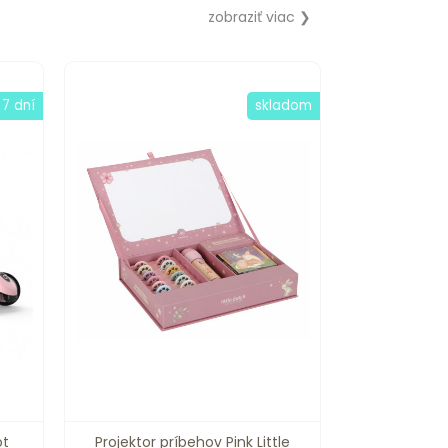
zobraziť viac ❯
 7 dní
skladom
ot
Projektor príbehov Pink Little