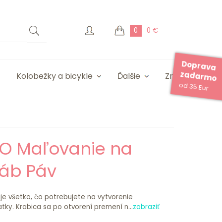
0
0 €
Doprava
zadarmo
Kolobežky a bicykle
Ďalšie
Značky
od 35 Eur
O Maľovanie na
áb Páv
e všetko, čo potrebujete na vytvorenie
tky. Krabica sa po otvorení premení n...
zobraziť