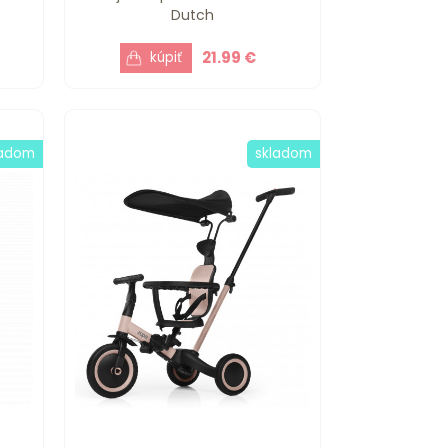
Dutch
21.99 €
ladom
skladom