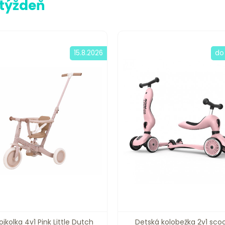
 týždeň
15.8.2026
do
ojkolka 4v1 Pink Little Dutch
Detská kolobežka 2v1 sco