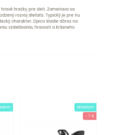
a hravé hračky pre deti. Zameriava sa
odzený rozvoj dieťaťa. Typický je pre ňu
lecký charakter. Djeco kladie dôraz na
niu vzdelávania, hravosti a krásneho
ladom
skladom
- 7 %