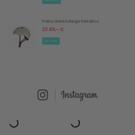
skladom
Prilba detská Beige KikkaBoo
23.69,- €
do 7 dní