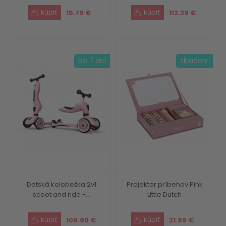
15.79 €
112.39 €
do 7 dní
skladom
Detská kolobežka 2v1
Projektor príbehov Pink
scoot and ride -...
Little Dutch
109.90 €
21.99 €