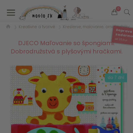
a
0
Kreatívne a tvorivé
Kreslenie, malovanie, omaľovánky
❯
❯
Doprava
zadarm
od 35 Eur
DJECO Maľovanie so špongiami:
Dobrodružstvá s plyšovými hračkami.
do 7 dní