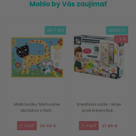
Mohlo by Vás zaujímať
do 7 dní
skladom
- 6 %
Malé bodky: Maľovanie
Kreatívna sada - Moje
obrázkov s farb...
prvé kresby Buk...
20.40 €
27.95 €