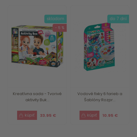
skladom
do 7 dní
- 5 %
Kreatívna sada - Tvorivé
Vodové fixky 6 farieb a
aktivity Buk...
Šablóny Rozpr...
33.95 €
10.95 €