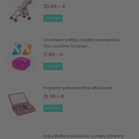
23.89,- €
skladom
ChooMee SoftSip náustky na kapsičku
2ks v puzdre (Orange ...
11.99,- €
skladom
Projektor príbehov Pink Little Dutch
21.99,- €
skladom
Baby Bottle kaučukové cumlíky (stredný