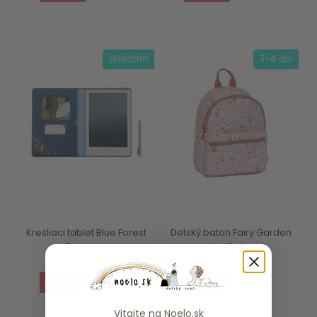
skladom
3-4 dni
Kresliaci tablet Blue Forest
Detský batoh Fairy Garden
Friends ...
Little Dutch
15.79 €
20.19 €
Vitajte na
Noelo.sk