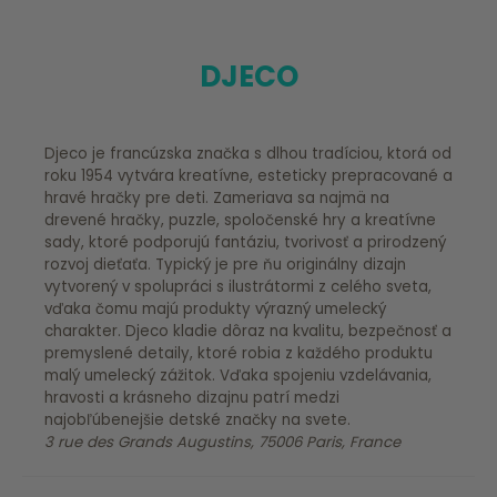
DJECO
Djeco je francúzska značka s dlhou tradíciou, ktorá od
roku 1954 vytvára kreatívne, esteticky prepracované a
hravé hračky pre deti. Zameriava sa najmä na
drevené hračky, puzzle, spoločenské hry a kreatívne
sady, ktoré podporujú fantáziu, tvorivosť a prirodzený
rozvoj dieťaťa. Typický je pre ňu originálny dizajn
vytvorený v spolupráci s ilustrátormi z celého sveta,
vďaka čomu majú produkty výrazný umelecký
charakter. Djeco kladie dôraz na kvalitu, bezpečnosť a
premyslené detaily, ktoré robia z každého produktu
malý umelecký zážitok. Vďaka spojeniu vzdelávania,
hravosti a krásneho dizajnu patrí medzi
najobľúbenejšie detské značky na svete.
3 rue des Grands Augustins, 75006 Paris, France