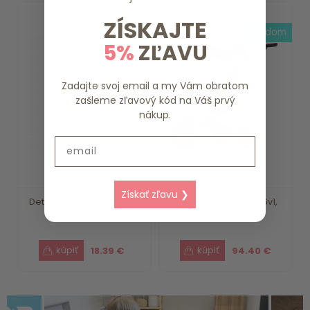
ZÍSKAJTE
skladom
skladom
5%
ZĽAVU
Zadajte svoj email a my Vám obratom
zašleme zľavový kód na Váš prvý
nákup.
Email
Získať zľavu ❯
Detský batoh Farma Little
Trojkolka Razor Pro 6v1,
Dutch
Coral Pink Zopa
18.39 €
94.40 €