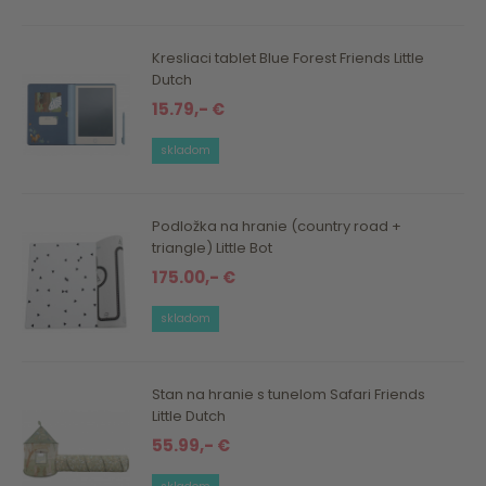
Kresliaci tablet Blue Forest Friends Little
Dutch
15.79,- €
skladom
Podložka na hranie (country road +
triangle) Little Bot
175.00,- €
skladom
Stan na hranie s tunelom Safari Friends
Little Dutch
55.99,- €