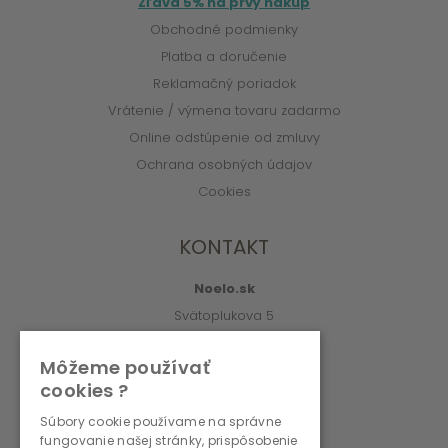
Zľava 5% na prvý nákup
Obchodné podmienky
Platba a doručenie
Reklamačný poriadok
Vrátenie / výmena tovaru zadarmo
Online odstúpenie od zmluvy
Ochrana osobných údajov
Cookies
KONTAKT
Noelo.sk
Svätoplukova 5
010 01 Žilina
Môžeme používať
info@noelo.sk
cookies ?
02/222 003 76 (8:00-15:00)
Súbory cookie používame na správne
fungovanie našej stránky, prispôsobenie